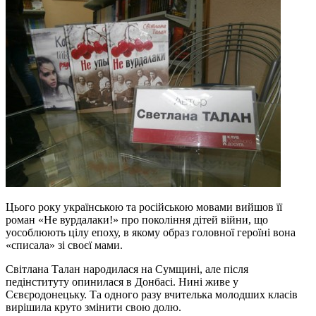
Цього року українською та російською мовами вийшов її
роман «Не вурдалаки!» про покоління дітей війни, що
уособлюють цілу епоху, в якому образ головної героїні вона
«списала» зі своєї мами.
Світлана Талан народилася на Сумщині, але після
педінституту опинилася в Донбасі. Нині живе у
Сєвєродонецьку. Та одного разу вчителька молодших класів
вирішила круто змінити свою долю.