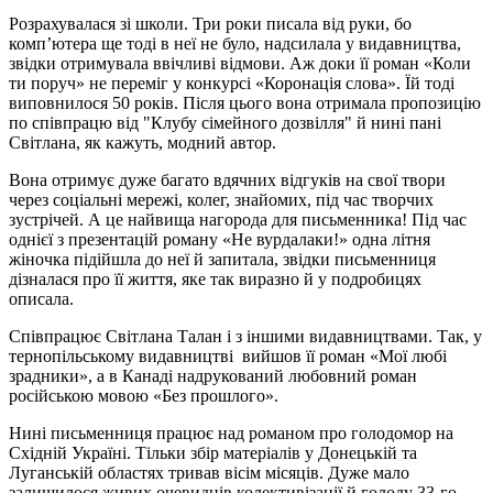
Розрахувалася зі школи. Три роки писала від руки, бо
комп’ютера ще тоді в неї не було, надсилала у видавництва,
звідки отримувала ввічливі відмови. Аж доки її роман «Коли
ти поруч» не переміг у конкурсі «Коронація слова». Їй тоді
виповнилося 50 років. Після цього вона отримала пропозицію
по співпрацю від "Клубу сімейного дозвілля" й нині пані
Світлана, як кажуть, модний автор.
Вона отримує дуже багато вдячних відгуків на свої твори
через соціальні мережі, колег, знайомих, під час творчих
зустрічей. А це найвища нагорода для письменника! Під час
однієї з презентацій роману «Не вурдалаки!» одна літня
жіночка підійшла до неї й запитала, звідки письменниця
дізналася про її життя, яке так виразно й у подробицях
описала.
Співпрацює Світлана Талан і з іншими видавництвами. Так, у
тернопільському видавництві вийшов її роман «Мої любі
зрадники», а в Канаді надрукований любовний роман
російською мовою «Без прошлого».
Нині письменниця працює над романом про голодомор на
Східній Україні. Тільки збір матеріалів у Донецькій та
Луганській областях тривав вісім місяців. Дуже мало
залишилося живих очевидців колективізації й голоду 33-го.