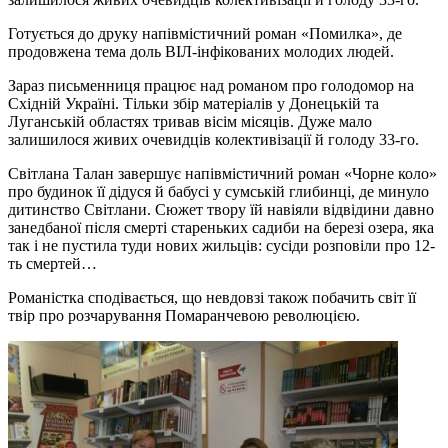
Готується до друку напівмістичний роман «Помилка», де
продовжена тема доль ВІЛ-інфікованих молодих людей.
Зараз письменниця працює над романом про голодомор на
Східній Україні. Тільки збір матеріалів у Донецькій та
Луганській областях тривав вісім місяців. Дуже мало
залишилося живих очевидців колективізації й голоду 33-го.
Світлана Талан завершує напівмістичний роман «Чорне коло»
про будинок її дідуся й бабусі у сумській глибинці, де минуло
дитинство Світлани. Сюжет твору їй навіяли відвідини давно
занедбаної після смерті стареньких садиби на березі озера, яка
так і не пустила туди нових жильців: сусіди розповіли про 12-
ть смертей…
Романістка сподівається, що невдовзі також побачить світ її
твір про розчарування Помаранчевою революцією.