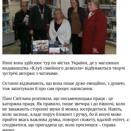
Нині вона здійснює тур по містах України, де у магазинах
видавництва «Клуб сімейного дозвілля» відбуваються творчі
зустрічі авторки з читачами.
Останні відзначають, що вона пише дуже емоційно, з душею,
тож запитували її про сам процес написання.
Пані Світлана розповіла, що письменницька праця - це
каторжна праця. Як правило, пише звечора і до півночі, коли
не заважають сторонні звуки й можна зосередитися. Навіть,
коли засинає, кладе поруч блокнот і ручку, бо й вночі може
прийти якась важлива думка, поворот сюжету, вдалий епітет, а
сподіватися, що пригадаєш це, коли проснешся – справа
марна.