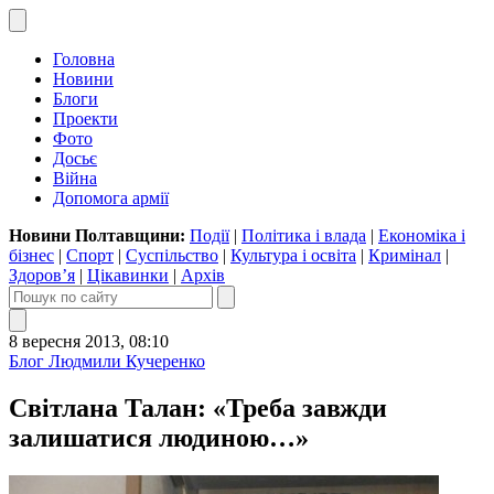
Головна
Новини
Блоги
Проекти
Фото
Досьє
Війна
Допомога армії
Новини Полтавщини:
Події
|
Політика і влада
|
Економіка і
бізнес
|
Спорт
|
Суспільство
|
Культура і освіта
|
Кримінал
|
Здоров’я
|
Цікавинки
|
Архів
8 вересня 2013, 08:10
Блог Людмили Кучеренко
Світлана Талан: «Треба завжди
залишатися людиною…»