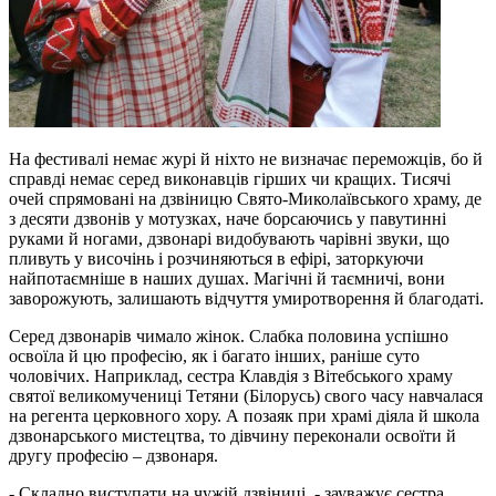
На фестивалі немає журі й ніхто не визначає переможців, бо й
справді немає серед виконавців гірших чи кращих. Тисячі
очей спрямовані на дзвіницю Свято-Миколаївського храму, де
з десяти дзвонів у мотузках, наче борсаючись у павутинні
руками й ногами, дзвонарі видобувають чарівні звуки, що
пливуть у височінь і розчиняються в ефірі, заторкуючи
найпотаємніше в наших душах. Магічні й таємничі, вони
заворожують, залишають відчуття умиротворення й благодаті.
Серед дзвонарів чимало жінок. Слабка половина успішно
освоїла й цю професію, як і багато інших, раніше суто
чоловічих. Наприклад, сестра Клавдія з Вітебського храму
святої великомучениці Тетяни (Білорусь) свого часу навчалася
на регента церковного хору. А позаяк при храмі діяла й школа
дзвонарського мистецтва, то дівчину переконали освоїти й
другу професію – дзвонаря.
- Складно виступати на чужій дзвіниці, - зауважує сестра