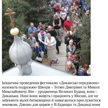
Ініціатива проведення фестивалю «Диканські передзвони»
належить подружжю Швеців – Тетяні Дмитрівні та Миколі
Миколайовичу. Він – уродженець Великих Будищ, вона –
Диканьки. Нині вони живуть і працюють у Москві, але не
забувають малої батьківщини й намагаються прислужитися
землякам. Дзвони для церков у В.Будищах та Диканці вони