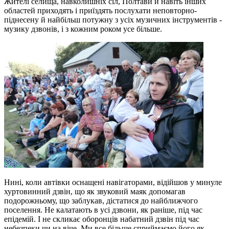
Жителі селища, навколишніх сіл, Полтави й навіть інших
областей приходять і приїздять послухати неповторно-
піднесену й найбільш потужну з усіх музичних інструментів -
музику дзвонів, і з кожним роком усе більше.
Нині, коли автівки оснащені навігаторами, відійшов у минуле
хуртовинний дзвін, що як звуковий маяк допомагав
подорожньому, що заблукав, дістатися до найближчого
поселення. Не калатають в усі дзвони, як раніше, під час
епідемій. І не скликає оборонців набатний дзвін під час
небезпеки чи на віче. Ми все більше сприймаємо його як