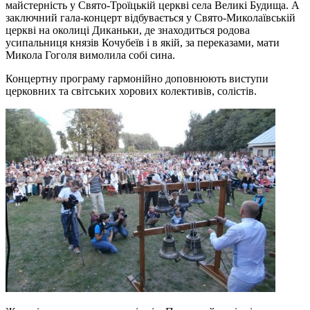
майстерність у Свято-Троїцькій церкві села Великі Будища. А
заключний гала-концерт відбувається у Свято-Миколаївській
церкві на околиці Диканьки, де знаходиться родова
усипальниця князів Кочубеїв і в якій, за переказами, мати
Микола Гоголя вимолила собі сина.
Концертну програму гармонійно доповнюють виступи
церковних та світських хорових колективів, солістів.