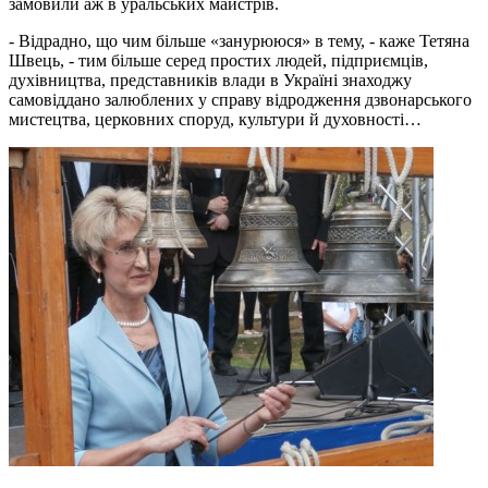
замовили аж в уральських майстрів.
- Відрадно, що чим більше «занурююся» в тему, - каже Тетяна
Швець, - тим більше серед простих людей, підприємців,
духівництва, представників влади в Україні знаходжу
самовіддано залюблених у справу відродження дзвонарського
мистецтва, церковних споруд, культури й духовності…