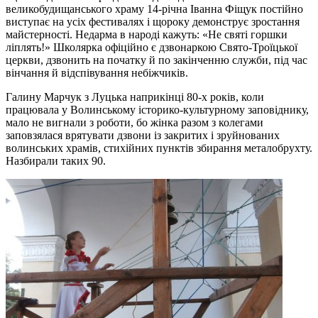
великобудищанського храму 14-річна Іванна Фіщук постійно
виступає на усіх фестивалях і щороку демонструє зростання
майстерності. Недарма в народі кажуть: «Не святі горшки
ліплять!» Школярка офіційно є дзвонаркою Свято-Троїцької
церкви, дзвонить на початку й по закінченню служби, під час
вінчання й відспівування небіжчиків.
Галину Марчук з Луцька наприкінці 80-х років, коли
працювала у Волинському історико-культурному заповіднику,
мало не вигнали з роботи, бо жінка разом з колегами
заповзялася врятувати дзвони із закритих і зруйнованих
волинських храмів, стихійних пунктів збирання металобрухту.
Назбирали таких 90.