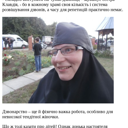
Клавдія, - бо в кожному храмі своя кількість і система
розвішування дзвонів, а часу для репетицій практично немає.
Дзвонарство – ще й фізично важка робота, особливо для
невисокої тендітної жіночки.
Що ж тоді казати про дітей! Однак донька настоятеля