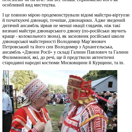
особливий вид мистецтва.
І це повною мірою продемонстрували відомі майстри-віртуози
й початкуючі дзвонарі, точніше, дзвонарики. Адже зведений
дитячий ансамбль зірвав не менші овації глядачів, ніж такі
визнані майстри дзвонарського дзвону (по-російськи звучить
краще - колокольного звона), як засновник російської школи
дзвонарської майстерності Володимир Мар’янович
Петровський та його син Володимир з Архангельська,
ансамбль «Дзвони Росії» у складі Галини Павлович та Галини
Филимонової, які, до речі, ще й предствили автентичні
стародавні народні костюми Московщини й Курщини, та ін.