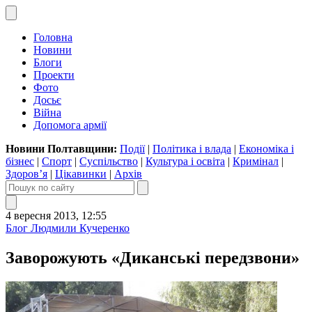
Головна
Новини
Блоги
Проекти
Фото
Досьє
Війна
Допомога армії
Новини Полтавщини:
Події
|
Політика і влада
|
Економіка і
бізнес
|
Спорт
|
Суспільство
|
Культура і освіта
|
Кримінал
|
Здоров’я
|
Цікавинки
|
Архів
4 вересня 2013, 12:55
Блог Людмили Кучеренко
Заворожують «Диканські передзвони»