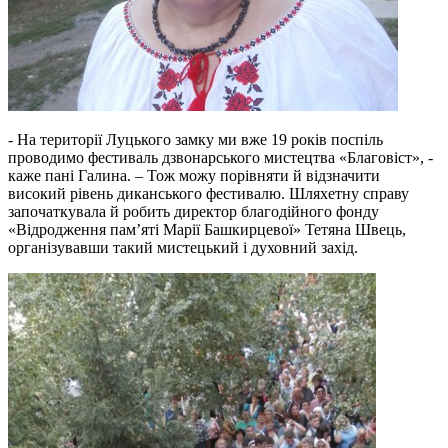
- На території Луцького замку ми вже 19 років поспіль
проводимо фестиваль дзвонарського мистецтва «Благовіст», -
каже пані Галина. – Тож можу порівняти й відзначити
високий рівень диканського фестивалю. Шляхетну справу
започаткувала й робить директор благодійного фонду
«Відродження пам’яті Марії Башкирцевої» Тетяна Швець,
організувавши такий мистецький і духовний захід.