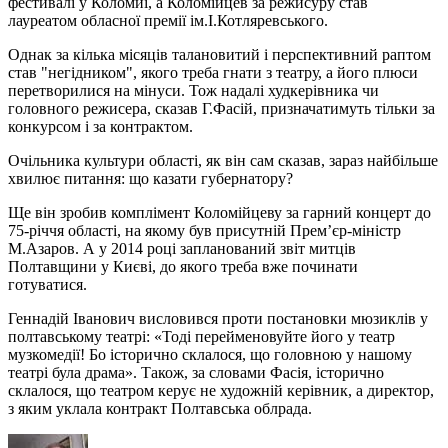
фестивалі у Коломиї, а Коломійцев за режисуру став
лауреатом обласної премії ім.І.Котляревського.
Однак за кілька місяців талановитий і перспективний раптом
став "негідником", якого треба гнати з театру, а його плюси
перетворилися на мінуси. Тож надалі худкерівника чи
головного режисера, сказав Г.Фасій, призначатимуть тільки за
конкурсом і за контрактом.
Очільника культури області, як він сам сказав, зараз найбільше
хвилює питання: що казати губернатору?
Ще він зробив комплімент Коломійцеву за гарний концерт до
75-річчя області, на якому був присутній Прем’єр-міністр
М.Азаров. А у 2014 році запланований звіт митців
Полтавщини у Києві, до якого треба вже починати
готуватися.
Геннадій Іванович висловився проти постановки мюзиклів у
полтавському театрі: «Тоді перейменовуйте його у театр
музкомедії! Бо історично склалося, що головною у нашому
театрі була драма». Також, за словами Фасія, історично
склалося, що театром керує не художній керівник, а директор,
з яким уклала контракт Полтавська облрада.