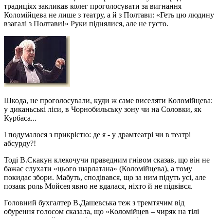
традиціях закликав колег проголосувати за вигнання
Коломійцева не лише з театру, а й з Полтави: «Геть цю людину
взагалі з Полтави!» Руки піднялися, але не густо.
Шкода, не проголосували, куди ж саме виселяти Коломійцева:
у диканьські ліси, в Чорнобильську зону чи на Соловки, як
Курбаса...
І подумалося з прикрістю: де я - у драмтеатрі чи в театрі
абсурду?!
Тоді В.Скакун клекочучи праведним гнівом сказав, що він не
бажає слухати «цього шарлатана» (Коломійцева), а тому
покидає збори. Мабуть, сподівався, що за ним підуть усі, але
позаяк роль Мойсея явно не вдалася, ніхто й не підвівся.
Головний бухгалтер В.Дашевська теж з тремтячим від
обурення голосом сказала, що «Коломійцев – чиряк на тілі