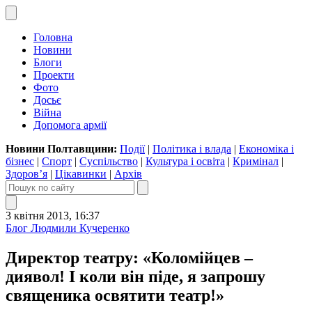
Головна
Новини
Блоги
Проекти
Фото
Досьє
Війна
Допомога армії
Новини Полтавщини:
Події
|
Політика і влада
|
Економіка і
бізнес
|
Спорт
|
Суспільство
|
Культура і освіта
|
Кримінал
|
Здоров’я
|
Цікавинки
|
Архів
3 квітня 2013, 16:37
Блог Людмили Кучеренко
Директор театру: «Коломійцев –
диявол! І коли він піде, я запрошу
священика освятити театр!»