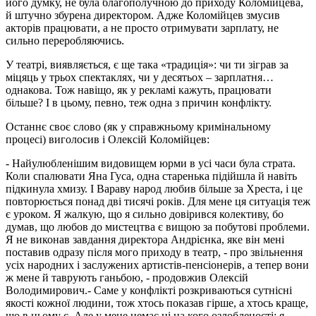
його думку, не була благополучною до приходу Коломійцева,
й штучно збурена директором. Адже Коломійцев змусив
акторів працювати, а не просто отримувати зарплату, не
сильно переробляючись.
У театрі, виявляється, є ще така «традиція»: чи ти зіграв за
міцяць у трьох спектаклях, чи у десятьох – зарплатня…
однакова. Тож навіщо, як у рекламі кажуть, працювати
більше? І в цьому, певно, теж одна з причин конфлікту.
Останнє своє слово (як у справжньому кримінальному
процесі) виголосив і Олексій Коломійцев:
- Найулюбленішим видовищем юрми в усі часи була страта.
Коли спалювати Яна Гуса, одна старенька підійшла й навіть
підкинула хмизу. І Вараву народ любив більше за Хреста, і це
повторюється понад дві тисячі років. Для мене ця ситуація теж
є уроком. Я жалкую, що я сильно довірився колективу, бо
думав, що любов до мистецтва є вищою за побутові проблеми.
Я не виконав завдання директора Андрієнка, яке він мені
поставив одразу після мого приходу в театр, - про звільнення
усіх народних і заслужених артистів-пенсіонерів, а тепер вони
ж мене й таврують ганьбою, - продовжив Олексій
Володимирович.- Саме у конфлікті розкриваються сутнісні
якості кожної людини, тож хтось показав гірше, а хтось краще,
що в ньому є. Але у мене немає ні на кого озлобленості: я