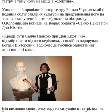
театру, а тому йому не місце в колективі».
Узяв слово й провідний актор театру Богдан Чернявський (є
подання облуправління культури на представлення його на
звання «заслужений артист»), якого за підтримку
О.Коломійцева встигли на зборах обізвати «Санчо Панса при
Дон Кіхоті».
- Краще бути Санчо Пансою при Дон Кіхоті, ніж
підлабузником підлого керівника, - спокійно парирував
Богдан Вікторович, водночас дивуючись одностайній
агресивності колег.
Він висловив свою точку зору на ситуацію в театрі, яка, на