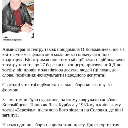
Адміністрація театру також повідомила О.Коломійцева, що з 1
квітня «не має фінансової можливості оплачувати його
квартиру». Він отримав повістку з міліції, куди надійшла заява
з театру про те, що 27 березня на концерт, присвячений Дню
театру, він провів у зал півтора десятка людей (ці люди, до
слова, помічники-консультанти народного депутата).
Сьогодні у театрі відбулися загальні збори колективу. За
формою.
За змістом це було судилище, на якому таврували ганьбою
Коломійцева. Точно як Леся Курбаса у 1933-му в київському
театрі «Березіль», після чого його зіслали на Соловки, де він і
загинув.
На сьогоднішні збори не допустили пресу. Директор театру