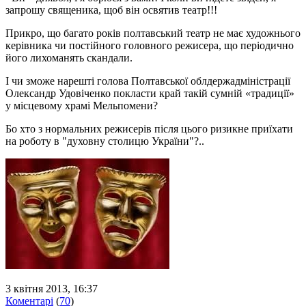
запрошу священика, щоб він освятив театр!!!
Прикро, що багато років полтавський театр не має художнього
керівника чи постійного головного режисера, що періодично
його лихоманять скандали.
І чи зможе нарешті голова Полтавської облдержадміністрації
Олександр Удовіченко покласти край такій сумній «традиції»
у місцевому храмі Мельпомени?
Бо хто з нормальних режисерів після цього ризикне приїхати
на роботу в "духовну столицю України"?..
3 квітня 2013, 16:37
Коментарі
(
70
)