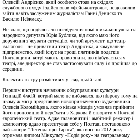
Олексій Андрієнко, який особисто стояв на східцях
службового входу і здійснював «фейс-контроль», не дозволив
зайти навіть заслуженим журналістам Ганні Дениско та
Василю Неїжмаку.
Не знаю, що подіяло - чи посвідчення помічника-консультанта
народного депутата Юрія Бублика, від якого маю його
доручення з’ясувати ситуацію, чи той аргумент, що театр
ім.Гоголя – не приватний театр Андрієнка, а комунальне
підприємство, який існує на гроші платників податків
Полтавщини, котрі мають право знати, що відбувається у
театрі, але директор не став застосовувати силу і я пройшла до
середини.
Колектив театру розмістився у глядацькій залі.
Першим виступив начальник облуправління культури
Геннадій Фасій, котрий мало не вибачався, що півроку тому на
цьому ж місці представляв новопризначеного худкерівника
Олексія Коломійцева, якого кілька місяців умовляв прийняти
його пропозицію й переїхати з Харкова й створити у Полтаві
європейський театр. Адже талановитий і амбітний режисер і
композитор вдало презентував себе у Полтаві постановкою
лайт-опери "Легенда про Тараса", яка восени 2012 року
отримала диплом Мінкульту «Подія року» на театральному