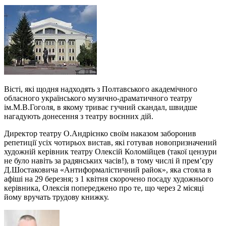
Вісті, які щодня надходять з Полтавського академічного
обласного українського музично-драматичного театру
ім.М.В.Гоголя, в якому триває гучний скандал, швидше
нагадують донесення з театру воєнних дій.
Директор театру О.Андрієнко своїм наказом заборонив
репетиції усіх чотирьох вистав, які готував новопризначений
художній керівник театру Олексій Коломійцев (такої цензури
не було навіть за радянських часів!), в тому числі й прем’єру
Д.Шостаковича «Антиформалістичний райок», яка стояла в
афіші на 29 березня; з 1 квітня скорочено посаду художнього
керівника, Олексія попереджено про те, що через 2 місяці
йому вручать трудову книжку.