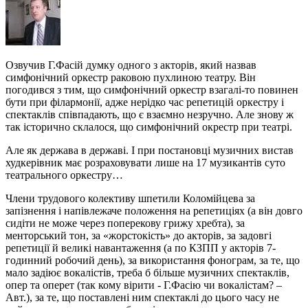
Озвучив Г.Фасій думку одного з акторів, який назвав
симфонічний оркестр раковою пухлиною театру. Він
погодився з тим, що симфонічний оркестр взагалі-то повинен
бути при філармонії, адже нерідко час репетицій оркестру і
спектаклів співпадають, що є взаємно незручно. Але знову ж
так історично склалося, що симфонічний окрестр при театрі.
Але як держава в державі. І при постановці музичних вистав
худкерівник має розраховувати лише на 17 музикантів суто
театрального оркестру…
Члени трудового колективу шпетили Коломійцева за
запізнення і напівлежаче положення на репетиціях (а він довго
сидіти не може через поперекову грижу хребта), за
менторський тон, за «жорстокість» до акторів, за задовгі
репетиції й великі навантаження (а по КЗПП у акторів 7-
годинний робочий день), за використання фонограм, за те, що
мало задіює вокалістів, треба б більше музичних спектаклів,
опер та оперет (так кому вірити - Г.Фасію чи вокалістам? –
Авт.), за те, що поставлені ним спектаклі до цього часу не