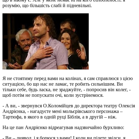
розумію, що більшість слабі й підневільні.
Я не стоятиму перед вами на колінах, я сам справлюся з цією
ситуацією, бо що нас не ламає, те робить сильнішим. Ви
тільки себе, будь ласка, не зраджуйте, - попросив він колег, -
щоб потім не попускати очі, коли зустрінемося.
- А ви, - звернувся О.Коломійцев до директора театру Олексія
Андрієнка, - нагадуєте мені мольєрівського персонажа –
Тартюфа, в якого в одній руці Біблія, а в другій – ніж.
На це пан Андрієнко відреагував надзвичайно бурхливо:
- Ви – диявол, і я борюся з вами! І коли ви підете звідси, я