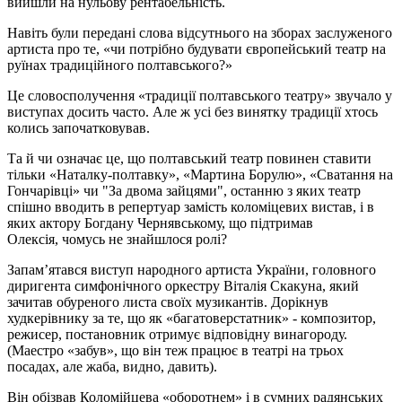
вийшли на нульову рентабельність.
Навіть були передані слова відсутнього на зборах заслуженого
артиста про те, «чи потрібно будувати європейський театр на
руїнах традиційного полтавського?»
Це словосполучення «традиції полтавського театру» звучало у
виступах досить часто. Але ж усі без винятку традиції хтось
колись започатковував.
Та й чи означає це, що полтавський театр повинен ставити
тільки «Наталку-полтавку», «Мартина Борулю», «Сватання на
Гончарівці» чи "За двома зайцями", останню з яких театр
спішно вводить в репертуар замість коломіцевих вистав, і в
яких актору Богдану Чернявському, що підтримав
Олексія, чомусь не знайшлося ролі?
Запам’ятався виступ народного артиста України, головного
диригента симфонічного оркестру Віталія Скакуна, який
зачитав обуреного листа своїх музикантів. Дорікнув
худкерівнику за те, що як «багатоверстатник» - композитор,
режисер, постановник отримує відповідну винагороду.
(Маестро «забув», що він теж працює в театрі на трьох
посадах, але жаба, видно, давить).
Він обізвав Коломійцева «оборотнем» і в сумних радянських