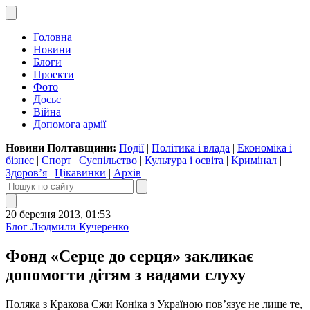
Головна
Новини
Блоги
Проекти
Фото
Досьє
Війна
Допомога армії
Новини Полтавщини:
Події
|
Політика і влада
|
Економіка і
бізнес
|
Спорт
|
Суспільство
|
Культура і освіта
|
Кримінал
|
Здоров’я
|
Цікавинки
|
Архів
20 березня 2013, 01:53
Блог Людмили Кучеренко
Фонд «Серце до серця» закликає
допомогти дітям з вадами слуху
Поляка з Кракова Єжи Коніка з Україною пов’язує не лише те,