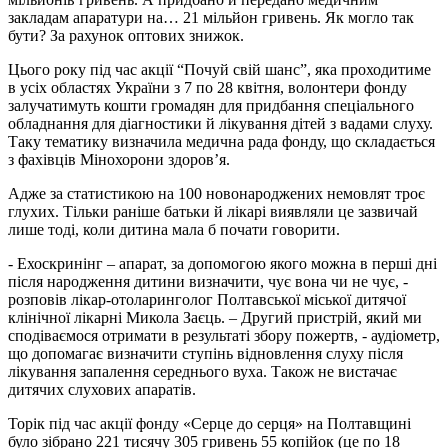
закладам апаратури на… 21 мільйон гривень. Як могло так
бути? За рахунок оптових знижок.
Цього року під час акції “Почуй свій шанс”, яка проходитиме
в усіх областях України з 7 по 28 квітня, волонтери фонду
залучатимуть кошти громадян для придбання спеціального
обладнання для діагностики й лікування дітей з вадами слуху.
Таку тематику визначила медична рада фонду, що складається
з фахівців Мінохорони здоров’я.
Адже за статистикою на 100 новонароджених немовлят троє
глухих. Тільки раніше батьки й лікарі виявляли це зазвичай
лише тоді, коли дитина мала б почати говорити.
- Ехоскринінг – апарат, за допомогою якого можна в перші дні
після народження дитини визначити, чує вона чи не чує, -
розповів лікар-отоларинголог Полтавської міської дитячої
клінічної лікарні Микола Заєць. – Другий пристрій, який ми
сподіваємося отримати в результаті збору пожертв, - аудіометр,
що допомагає визначити ступінь відновлення слуху після
лікування запалення середнього вуха. Також не вистачає
дитячих слухових апаратів.
Торік під час акції фонду «Серце до серця» на Полтавщині
було зібрано 221 тисячу 305 гривень 55 копійок (це по 18