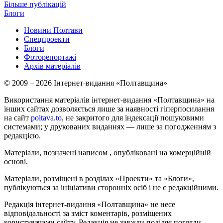
Більше публікацій
Блоги
Новини Полтави
Спецпроекти
Блоги
Фоторепортажі
Архів матеріалів
© 2009 – 2026 Інтернет-видання «Полтавщина»
Використання матеріалів інтернет-видання «Полтавщина» на
інших сайтах дозволяється лише за наявності гіперпосилання
на сайт
poltava.to
, не закритого для індексації пошуковими
системами; у друкованих виданнях — лише за погодженням з
редакцією.
Матеріали, позначені написом
, опубліковані на комерційній
основі.
Матеріали, розміщені в розділах «Проекти» та «Блоги»,
публікуються за ініціативи сторонніх осіб і не є редакційними.
Редакція інтернет-видання «Полтавщина» не несе
відповідальності за зміст коментарів, розміщених
користувачами сайту. Редакція не завжди поділяє погляди