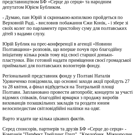
представництвом БФ «Серце до серця» та народним
депутатом Юрієм Бубликом.
- Думаю, пан Юрій зі скринькою-копилкою пройдеться по
Верховній Раді, - висловив побажання Єжи Конік, - і збере зі
своїх колег по парламенту пристойну суму для полтавських
дітей з вадами слуху.
Юрій Бублик на прес-конференції в агенції «Новини
Полтавщини» розповів, що вперше почув про благодійну
ініціативу кілька років тому від своєї старшої доньки-
пластунки. Він готовий надати приміщення своєї громадської
приймальні для полтавських волонтерів фонду.
Регіональний представник фонду у Полтаві Наталія
Удовиченко повідомила, що основні заходи акції пройдуть 27
та 28 квітня, а фінал відбудеться на Театральній площі
Полтави. Заплановано провести автопробіг, концерти за участі
відомих співаків, благодійні ярмарки з продажу виробів
вихованців позашкільних закладів та роздати юним
велосипедистам світловідбійні наліпки на одяг.
Варто згадати ще кілька цікавих фактів.
Серед спонсорів, партнерів та друзів БФ «Серце до серця» -
Компанія "Перфект Трейдинг Груп", "Кредобанк, Міжнародне