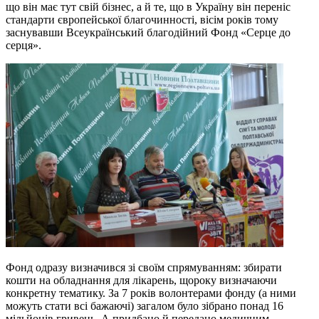
що він має тут свій бізнес, а й те, що в Україну він переніс
стандарти європейської благочинності, вісім років тому
заснувавши Всеукраїнський благодійний Фонд «Серце до
серця».
Фонд одразу визначився зі своїм спрямуванням: збирати
кошти на обладнання для лікарень, щороку визначаючи
конкретну тематику. За 7 років волонтерами фонду (а ними
можуть стати всі бажаючі) загалом було зібрано понад 16
мільйонів гривень. А придбано й передано медичним