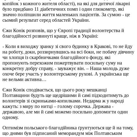
копійок з кожного жителя області), на які для дитячої лікарні
було придбано 11 діабетичних помп і один глюкометр, які
значно поліпшили життя маленьких пацієнтів. За сумою - це
сьомий результат серед областей України.
Єжи Конік розповів, що у Європі традиції волонтерства й
благодійності розвинуті краще, ніж в Україні:
- Коли я виходжу зранку зі свого будинку в Кракові, то не йду
на роботу, доки, роззирнувшись на всі боки, не побачу дівчину
чи хлопця із скарбничками благодійного фонду, які
пропонують перехожим пожертвувати посильну суму на
конкретну добру справу, - зауважує він. – Наша молодь дуже
охоче бере участь у волонтерському рухові. А українська ще
не вельми активна…
Єжи Конік сподівається, що цього року мешканці
Полтавщини будуть ще щедрішими й самі підходитимуть до
волонтерів зі скриньками-копилками. Недарма ж у народі
кажуть: з миру по нитці – голому сорочка. Держава -
державою, але ми й самі можемо посильно допомогти один
одному.
Оптимізм польського благодійника ґрунтуються ще й на тому,
що днями був підписаний меморандум між Полтавським