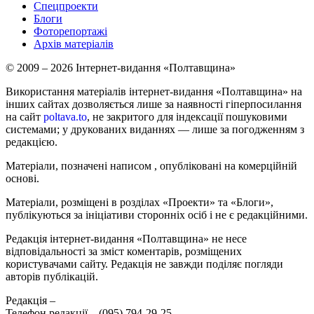
Спецпроекти
Блоги
Фоторепортажі
Архів матеріалів
© 2009 – 2026 Інтернет-видання «Полтавщина»
Використання матеріалів інтернет-видання «Полтавщина» на
інших сайтах дозволяється лише за наявності гіперпосилання
на сайт
poltava.to
, не закритого для індексації пошуковими
системами; у друкованих виданнях — лише за погодженням з
редакцією.
Матеріали, позначені написом
, опубліковані на комерційній
основі.
Матеріали, розміщені в розділах «Проекти» та «Блоги»,
публікуються за ініціативи сторонніх осіб і не є редакційними.
Редакція інтернет-видання «Полтавщина» не несе
відповідальності за зміст коментарів, розміщених
користувачами сайту. Редакція не завжди поділяє погляди
авторів публікацій.
Редакція –
Телефон редакції –
(095) 794-29-25