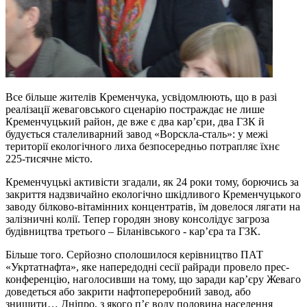
Все більше жителів Кременчука, усвідомлюють, що в разі
реалізації жеваговського сценарію постраждає не лише
Кременчуцький район, де вже є два кар’єри, два ГЗК й
будується сталеливарний завод «Ворскла-сталь»: у межі
території екологічного лиха безпосередньо потрапляє їхнє
225-тисячне місто.
Кременчуцькі активісти згадали, як 24 роки тому, борючись за
закриття надзвичайно екологічно шкідливого Кременчуцького
заводу білково-вітамінних концентратів, їм довелося лягати на
залізничні колії. Тепер городян знову консолідує загроза
будівництва третього – Біланівського - кар’єра та ГЗК.
Більше того. Серйозно сполошилося керівництво ПАТ
«Укртатнафта», яке напередодні сесії райради провело прес-
конференцію, наголосивши на тому, що заради кар’єру Жеваго
доведеться або закрити нафтопереробний завод, або
знищити… Дніпро, з якого п’є воду половина населення