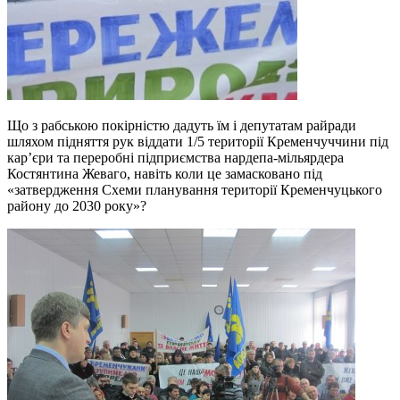
Що з рабською покірністю дадуть їм і депутатам райради
шляхом підняття рук віддати 1/5 території Кременчуччини під
кар’єри та переробні підприємства нардепа-мільярдера
Костянтина Жеваго, навіть коли це замасковано під
«затвердження Схеми планування території Кременчуцького
району до 2030 року»?