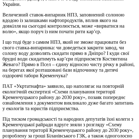
України.
Величезний ставок-випарник НПЗ, заповнений солоною
вдодою із залишками нафтопродуктів, вплив якого на
довкілля на сьогодні контролюється, може «вирватися на
волю», якщо поруч із ним почати рити кар’єр.
І що тоді буде з самим НПЗ, який не зможе працювати без
свого ставка-випарника: чи доведеться закрити завод, чи
солону воду дозволять скидати прямо в Дніпро? І куди свої
брудні води скидатимуть кар’єри підприємств Костянтина
Жеваго? Прямо в Псел – єдину відносно чисту річку в районі,
на берегах якої розташовані бази відпочинку та дитячі
оздоровчі табори Кременчука?
ПАТ «Укртатнафта» заявило, що наполягає на повторній
екологічній експертизі «Схеми планування території
Кременчуцького району до 2030 року», позаяк попереднє
ознайомлення з документом викликало дуже багато запитань
у екологів та юристів підприємства.
Під тиском громадськості та народних депутатів їхні колеги з
Кременчуцької райради вдруге зняли з розгляду «Схему
планування території Кременчуцького району до 2030 року»,
розроблену за гроші Біланівського ГЗК, а також одноголосно