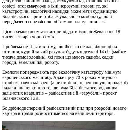
депутатів районної ради, достукуючись до залишків їхньої
совісті, втовкмачуючи в їхні нерозумні голови те, які
катастрофічні екологічні наслідки може мати будівництво
Біланівського гірничо-збагачувального комбінату, що й
передбачено горезвісною «Схемою планування…».
Цією схемою депутати хотіли віддати імперії Жеваго ще 18
тисяч гектарів чорноземів.
Проблема не тільки в тому, що Жеваго не дає відповіді на
питання, куди й за чий рахунок будуть відселені 14 сіл (майже
тисяча домоволодінь), які поки що мають садиби, садки,
городи, земельні паї, роботу.
Екологи попереджають про екологічну катастрофу мінімум
європейського масштабу. Адже ще у 70-х роках минулого
століття радянські вчені (а не нинішні, перепрошую, продажні)
надали висновки про те, що руда Біланівського родовища
залізистих кварцитів – радіоактивна й «зарубали» проект
Біланівського ГЗК.
Бо дрібнодисперсний радіоактивний пил при розробці нового
кар’єра вітрами розноситиметься на величезні території.