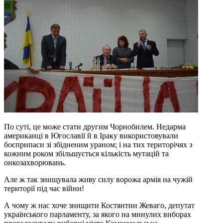
По суті, це може стати другим Чорнобилем. Недарма
американці в Югославії й в Іраку використовували
боєприпаси зі збідненим ураном; і на тих територічях з
кожним роком збільшується кількість мутацій та
онкозахворювань.
Але ж так знищувала живу силу ворожа армія на чужій
території під час війни!
А чому ж нас хоче знищити Костянтин Жеваго, депутат
українського парламенту, за якого на минулих виборах