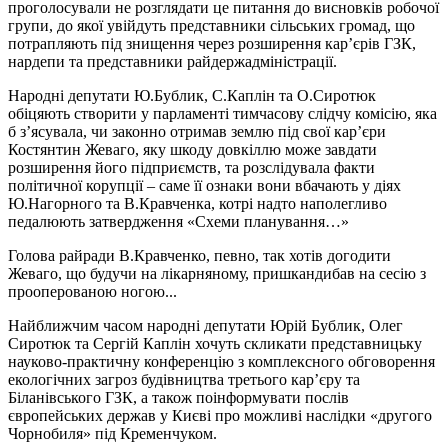
проголосували не розглядати це питання до висновків робочої
групи, до якої увійдуть представники сільських громад, що
потрапляють під знищення через розширення кар’єрів ГЗК,
нардепи та представники райдержадміністрації.
Народні депутати Ю.Бублик, С.Каплін та О.Сиротюк
обіцяють створити у парламенті тимчасову слідчу комісію, яка
б з’ясувала, чи законно отримав землю під свої кар’єри
Костянтин Жеваго, яку шкоду довкіллю може завдати
розширення його підприємств, та розслідувала факти
політичної корупції – саме її ознаки вони вбачають у діях
Ю.Нагорного та В.Кравченка, котрі надто наполегливо
педалюють затвердження «Схеми планування…»
Голова райради В.Кравченко, певно, так хотів догодити
Жеваго, що будучи на лікарняному, пришкандибав на сесію з
прооперованою ногою...
Найближчим часом народні депутати Юрій Бублик, Олег
Сиротюк та Сергій Каплін хочуть скликати представницьку
науково-практичну конференцію з комплексного обговорення
екологічних загроз будівництва третього кар’єру та
Біланівського ГЗК, а також поінформувати послів
європейських держав у Києві про можливі наслідки «другого
Чорнобиля» під Кременчуком.