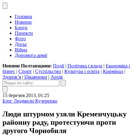
Головна
Новини
Блоги
Проекти
Фото
Досьє
Війна
Допомога армії
Новини Полтавщини:
Події
|
Політика і влада
|
Економіка і
бізнес
|
Спорт
|
Суспільство
|
Культура і освіта
|
Кримінал
|
Здоров’я
|
Цікавинки
|
Архів
15 березня 2013, 01:25
Блог Людмили Кучеренко
Люди штурмом узяли Кременчуцьку
районну раду, протестуючи проти
другого Чорнобиля