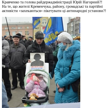
Кравченко та голова райдержадміністрації Юрій Нагорний?!
На те, що жителі Кременчука, району, громадські та партійні
активісти «захекаються» пікетувати ці антинародні установи?!