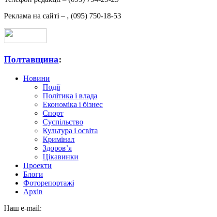
Реклама на сайті –
,
(095) 750-18-53
Полтавщина
:
Новини
Події
Політика і влада
Економіка і бізнес
Спорт
Суспільство
Культура і освіта
Кримінал
Здоров’я
Цікавинки
Проекти
Блоги
Фоторепортажі
Архів
Наш e-mail: