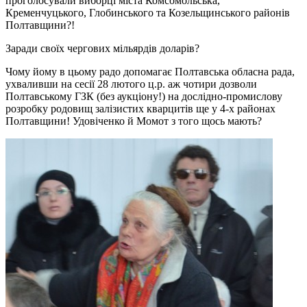
проголосували виборці міста Комсомольська,
Кременчуцького, Глобинського та Козельщинського районів
Полтавщини?!
Заради своїх чергових мільярдів доларів?
Чому йому в цьому радо допомагає Полтавська обласна рада,
ухваливши на сесії 28 лютого ц.р. аж чотири дозволи
Полтавському ГЗК (без аукціону!) на дослідно-промислову
розробку родовищ залізистих кварцитів ще у 4-х районах
Полтавщини! Удовіченко й Момот з того щось мають?