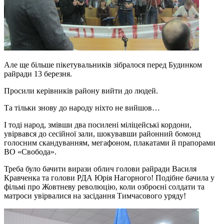
Але ще більше пікетувальників зібралося перед Будинком
райради 13 березня.
Просили керівників району вийти до людей.
Та тільки знову до народу ніхто не вийшов…
І тоді народ, змівши два посилені міліцейські кордони,
увірвався до сесійної зали, шокувавши районний бомонд
голосним скандуванням, мегафоном, плакатами й прапорами
ВО «Свобода».
Треба було бачити вирази облич голови райради Василя
Кравченка та голови РДА Юрія Нагорного! Подібне бачила у
фільмі про Жовтневу революцію, коли озброєні солдати та
матроси увірвалися на засідання Тимчасового уряду!