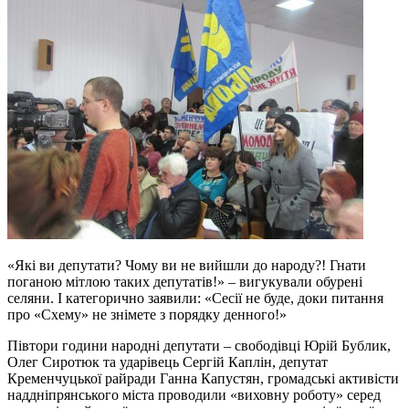
«Які ви депутати? Чому ви не вийшли до народу?! Гнати
поганою мітлою таких депутатів!» – вигукували обурені
селяни. І категорично заявили: «Сесії не буде, доки питання
про «Схему» не знімете з порядку денного!»
Півтори години народні депутати – свободівці Юрій Бублик,
Олег Сиротюк та ударівець Сергій Каплін, депутат
Кременчуцької райради Ганна Капустян, громадські активісти
наддніпрянського міста проводили «виховну роботу» серед