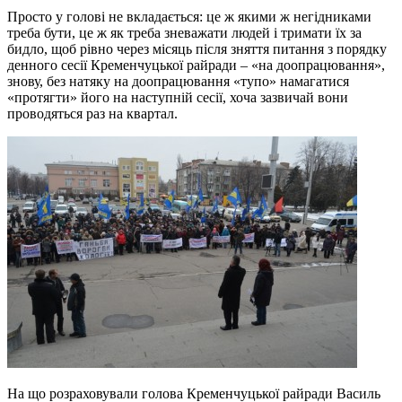
Просто у голові не вкладається: це ж якими ж негідниками
треба бути, це ж як треба зневажати людей і тримати їх за
бидло, щоб рівно через місяць після зняття питання з порядку
денного сесії Кременчуцької райради – «на доопрацювання»,
знову, без натяку на доопрацювання «тупо» намагатися
«протягти» його на наступній сесії, хоча зазвичай вони
проводяться раз на квартал.
На що розраховували голова Кременчуцької райради Василь