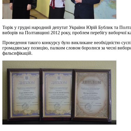
Торік у грудні народний депутат України Юрій Бублик та Полт
виборів на Полтавщині 2012 року, проблем перебігу виборчої к
Проведення такого конкурсу було викликане необхідністю суспі
громадянську позицію, палким словом боролися за чесні вибори
фальсифікацій.