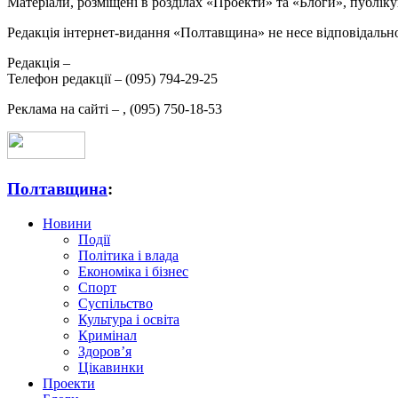
Матеріали, розміщені в розділах «Проекти» та «Блоги», публікую
Редакція інтернет-видання «Полтавщина» не несе відповідальнос
Редакція –
Телефон редакції –
(095) 794-29-25
Реклама на сайті –
,
(095) 750-18-53
Полтавщина
:
Новини
Події
Політика і влада
Економіка і бізнес
Спорт
Суспільство
Культура і освіта
Кримінал
Здоров’я
Цікавинки
Проекти