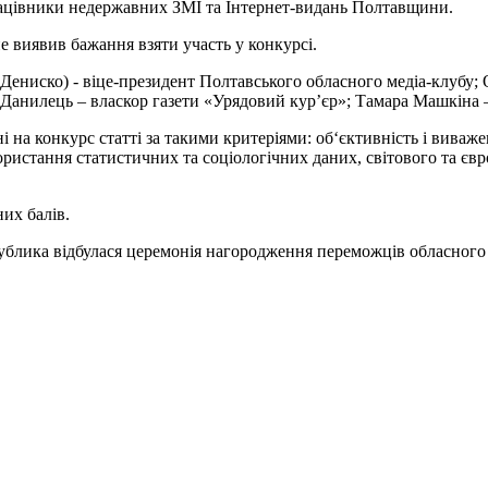
працівники недержавних ЗМІ та Інтернет-видань Полтавщини.
е виявив бажання взяти участь у конкурсі.
Дениско) - віце-президент Полтавського обласного медіа-клубу;
Данилець – власкор газети «Урядовий кур’єр»; Тамара Машкіна – 
 на конкурс статті за такими критеріями: об‘єктивність і виваже
користання статистичних та соціологічних даних, світового та єв
их балів.
ублика відбулася церемонія нагородження переможців обласного 