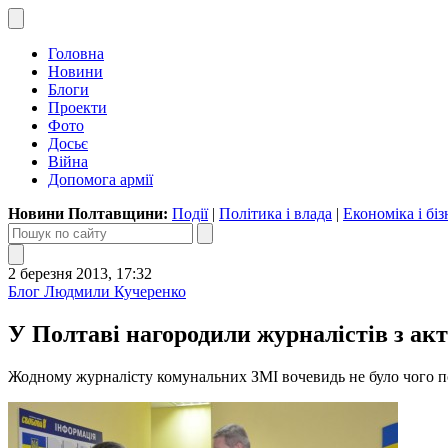
Головна
Новини
Блоги
Проекти
Фото
Досьє
Війна
Допомога армії
Новини Полтавщини:
Події
|
Політика і влада
|
Економіка і біз
2 березня 2013, 17:32
Блог Людмили Кучеренко
У Полтаві нагородили журналістів з а
Жодному журналісту комунальних ЗМІ вочевидь не було чого п