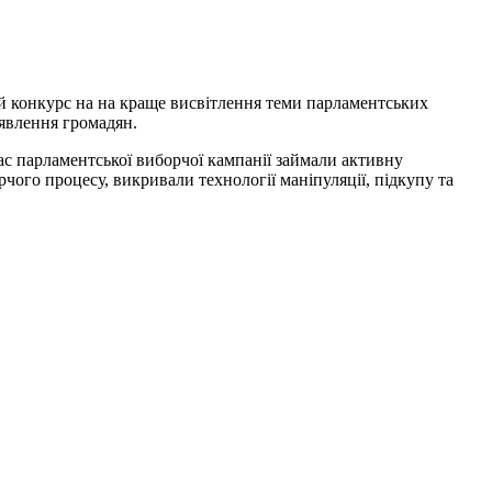
й конкурс на на краще висвітлення теми парламентських
иявлення громадян.
ас парламентської виборчої кампанії займали активну
ого процесу, викривали технології маніпуляції, підкупу та