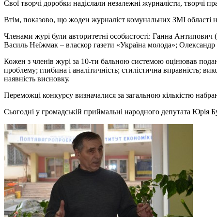
Свої творчі доробки надіслали незалежні журналісти, творчі 
Втім, показово, що жоден журналіст комунальних ЗМІ області н
Членами журі були авторитетні особистості: Ганна Антипович (
Василь Неїжмак – власкор газети «Україна молода»; Олександр 
Кожен з членів журі за 10-ти бальною системою оцінював подані
проблему; глибина і аналітичність; стилістична вправність; ви
наявність висновку.
Переможці конкурсу визначалися за загальною кількістю набран
Сьогодні у громадській приймальні народного депутата Юрія Б