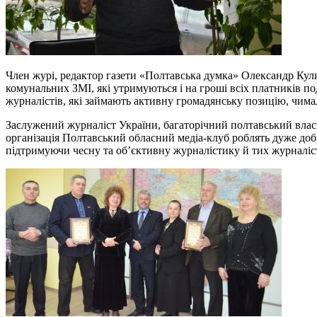
Член журі, редактор газети «Полтавська думка» Олександр Кули
комунальних ЗМІ, які утримуються і на гроші всіх платників п
журналістів, які займають активну громадянську позицію, чим
Заслужений журналіст України, багаторічний полтавський влас
організація Полтавський обласний медіа-клуб роблять дуже до
підтримуючи чесну та об’єктивну журналістику й тих журналісті