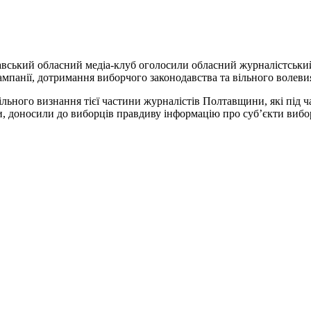
авський обласний медіа-клуб оголосили обласний журналістськи
ампанії, дотримання виборчого законодавства та вільного волев
льного визнання тієї частини журналістів Полтавщини, які під ч
, доносили до виборців правдиву інформацію про суб’єкти виборч