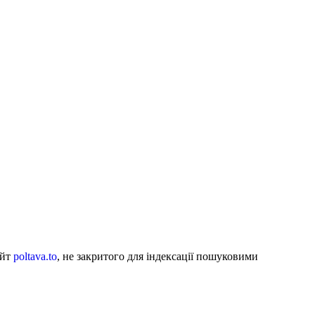
айт
poltava.to
, не закритого для індексації пошуковими