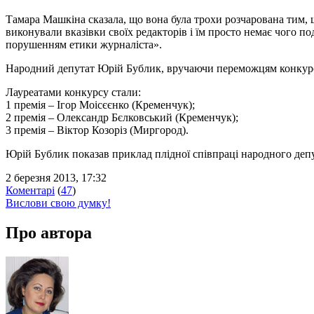
Тамара Машкіна сказала, що вона була трохи розчарована тим, щ
виконували вказівки своїх редакторів і їм просто немає чого п
порушенням етики журналіста».
Народний депутат Юрій Бублик, вручаючи переможцям конкурсу в
Лауреатами конкурсу стали:
1 премія – Ігор Моісєєнко (Кременчук);
2 премія – Олександр Бєлковський (Кременчук);
3 премія – Віктор Козоріз (Миргород).
Юрій Бублик показав приклад плідної співпраці народного депу
2 березня 2013, 17:32
Коментарі
(
47
)
Вислови свою думку!
Про автора