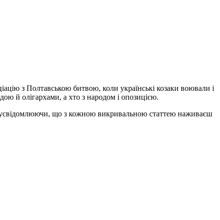
ціацію з Полтавською битвою, коли українські козаки воювали і
дою й олігархами, а хто з народом і опозицією.
 й усвідомлюючи, що з кожною викривальною статтею наживаєш