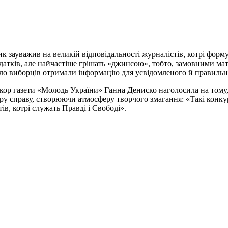
к зауважив на великій відповідальності журналістів, котрі форм
одатків, але найчастіше грішать «джинсою», тобто, замовними ма
ало виборців отримали інформацію для усвідомленого й правиль
кор газети «Молодь України» Ганна Дениско наголосила на тому
бру справу, створюючи атмосферу творчого змагання: «Такі конку
в, котрі служать Правді і Свободі».