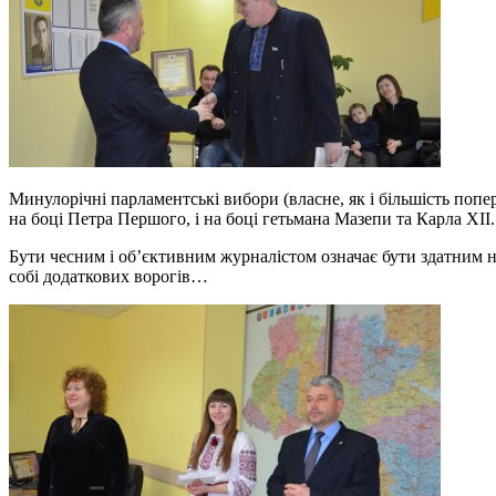
Минулорічні парламентські вибори (власне, як і більшість поп
на боці Петра Першого, і на боці гетьмана Мазепи та Карла ХІІ.
Бути чесним і об’єктивним журналістом означає бути здатним 
собі додаткових ворогів…