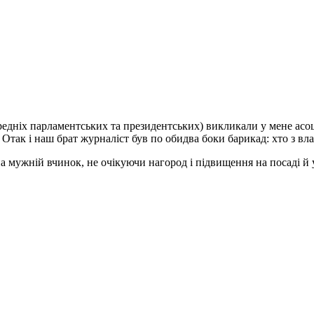
ередніх парламентських та президентських) викликали у мене асо
 Отак і наш брат журналіст був по обидва боки барикад: хто з вла
на мужній вчинок, не очікуючи нагород і підвищення на посаді