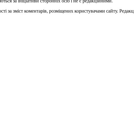
ться за ініціативи сторонніх осіб і не є редакційними.
ті за зміст коментарів, розміщених користувачами сайту. Редакці