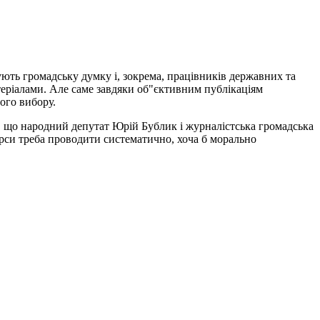
ують громадську думку і, зокрема, працівників державних та
теріалами. Але саме завдяки об"єктивним публікаціям
ного вибору.
, що народний депутат Юрій Бублик і журналістська громадська
рси треба проводити систематично, хоча б морально