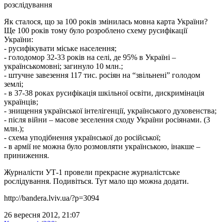
розслідування
Як сталося, що за 100 років змінилась мовна карта України?
Ще 100 років тому було розроблено схему русифікації
України:
- русифікувати міське населення;
- голодомор 32-33 років на селі, де 95% в Україні –
українськомовні; загинуло 10 млн.;
- штучне завезення 117 тис. росіян на “звільнені” голодом
землі;
- в 37-38 роках русифікація шкільної освіти, дискримінація
українців;
- знищення української інтелігенції, українського духовенства;
- після війни – масове зеселення сходу України росіянами. (3
млн.);
- схема уподібнення української до російської;
- в армії не можна було розмовляти українською, інакше –
приниження.
Журналісти УТ-1 провели прекрасне журналістське
рослідування. Подивіться. Тут мало що можна додати.
http://bandera.lviv.ua/?p=3094
26 вересня 2012, 21:07