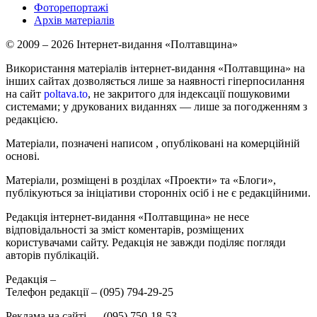
Фоторепортажі
Архів матеріалів
© 2009 – 2026 Інтернет-видання «Полтавщина»
Використання матеріалів інтернет-видання «Полтавщина» на
інших сайтах дозволяється лише за наявності гіперпосилання
на сайт
poltava.to
, не закритого для індексації пошуковими
системами; у друкованих виданнях — лише за погодженням з
редакцією.
Матеріали, позначені написом
, опубліковані на комерційній
основі.
Матеріали, розміщені в розділах «Проекти» та «Блоги»,
публікуються за ініціативи сторонніх осіб і не є редакційними.
Редакція інтернет-видання «Полтавщина» не несе
відповідальності за зміст коментарів, розміщених
користувачами сайту. Редакція не завжди поділяє погляди
авторів публікацій.
Редакція –
Телефон редакції –
(095) 794-29-25
Реклама на сайті –
,
(095) 750-18-53