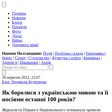
Головна
Новини
Блоги
Проекти
Фото
Досьє
Війна
Допомога армії
Новини Полтавщини:
Події
|
Політика і влада
|
Економіка і
бізнес
|
Спорт
|
Суспільство
|
Культура і освіта
|
Кримінал
|
Здоров’я
|
Цікавинки
|
Архів
26 вересня 2012, 21:07
Блог Людмили Кучеренко
Як боролися з українською мовою та її
носіями останні 100 років?
Журналісти Першого Національного телеканалу провели