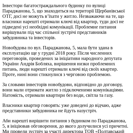
Інвестори багатостраждального будинку по вулиці
Параджанова, 5, що знаходиться на території Щербанівської
ОТГ, досі не можуть в’їхати у житло. Незважаючи на те, що
власники нарешті отримали ключі від квартир, туди досі не
підведені усі необхідні комунікації. Проблемне питання
вирішували під час спільної зустрічі представників
забудовника та інвесторів.
Новобудова по вул. Параджанова, 5, мала бути здана в
експлуатацію ще у грудні 2018 року. Після численних
переговорів, проведених за ініціативи народного депутата
України Андрія Бобляха, вирішення низки проблемних
питань, люди нарешті отримали ключі від своїх квартир.
Проте, нині вони стикнулися з черговою проблемою.
За словами інвесторів новобудови, відповідно до договору,
вони мали отримати житло з підключеними комунікаціями.
Натомість, отримали квартири без води, світла та газу.
Власники квартир говорять: уже доведені до відчаю, адже
представники забудовника не йдуть назустріч.
Аби нарешті вирішити питання з будинком по Параджанова,
5, я ініціював обговорення, до якого долучилися усі причетні.
Ми провели зустріч за участі директора ТОВ «Полтавський