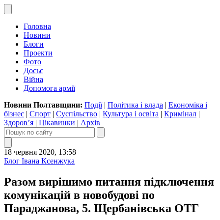
Головна
Новини
Блоги
Проекти
Фото
Досьє
Війна
Допомога армії
Новини Полтавщини:
Події
|
Політика і влада
|
Економіка і
бізнес
|
Спорт
|
Суспільство
|
Культура і освіта
|
Кримінал
|
Здоров’я
|
Цікавинки
|
Архів
18 червня 2020, 13:58
Блог Івана Ксенжука
Разом вирішимо питання підключення
комунікацій в новобудові по
Параджанова, 5. Щербанівська ОТГ