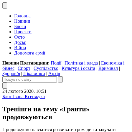
Головна
Новини
Блоги
Проекти
Фото
Досьє
Війна
Допомога армії
Новини Полтавщини:
Події
|
Політика і влада
|
Економіка і
бізнес
|
Спорт
|
Суспільство
|
Культура і освіта
|
Кримінал
|
Здоров’я
|
Цікавинки
|
Архів
24 лютого 2020, 10:51
Блог Івана Ксенжука
Тренінги на тему «Гранти»
продовжуються
П
родовжуємо навчатися розвивати громади та залучати