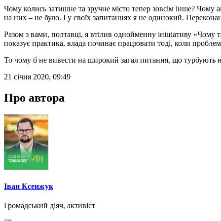
Чому колись затишне та зручне місто тепер зовсім інше? Чому а
на них – не було. І у своїх запитаннях я не одинокий. Перекон
Разом з вами, полтавці, я втілив однойменну ініціативу «Чому 
показує практика, влада починає працювати тоді, коли пробле
То чому б не вивести на широкий загал питання, що турбують 
21 січня 2020, 09:49
Про автора
Іван Ксенжук
Громадський діяч, активіст