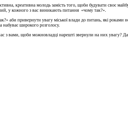
ктивна, креативна молодь замість того, щоби будувати своє майбут
аний, у кожного з вас виникають питання «чому так?».
так?» аби привернути увагу міської влади до питань, які роками 
ма набуває широкого розголосу.
нас з вами, щоби можновладці нарешті звернули на них увагу? Д