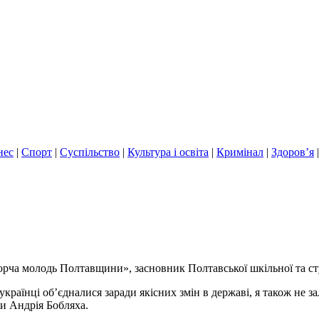
нес
|
Спорт
|
Суспільство
|
Культура і освіта
|
Кримінал
|
Здоров’я
ворча молодь Полтавщини», засновник Полтавської шкільної та ст
і українці об’єдналися заради якісних змін в державі, я також не
и Андрія Бобляха.