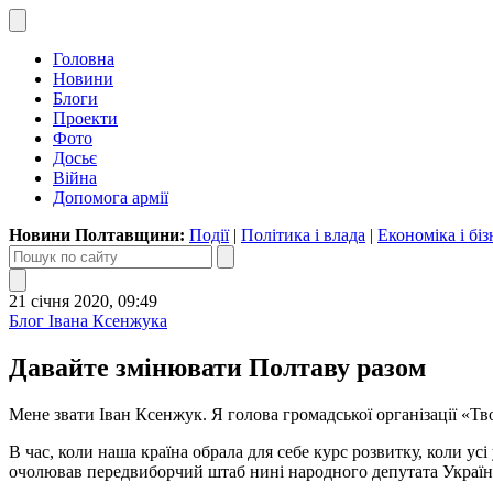
Головна
Новини
Блоги
Проекти
Фото
Досьє
Війна
Допомога армії
Новини Полтавщини:
Події
|
Політика і влада
|
Економіка і біз
21 січня 2020, 09:49
Блог Івана Ксенжука
Давайте змінювати Полтаву разом
Мене звати Іван Ксенжук. Я голова громадської організації «Т
В час, коли наша країна обрала для себе курс розвитку, коли ус
очолював передвиборчий штаб нині народного депутата Україн