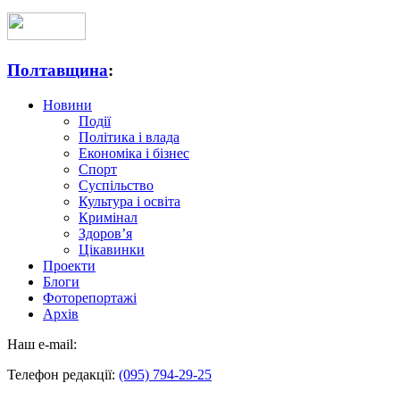
Полтавщина
:
Новини
Події
Політика і влада
Економіка і бізнес
Спорт
Суспільство
Культура і освіта
Кримінал
Здоров’я
Цікавинки
Проекти
Блоги
Фоторепортажі
Архів
Наш e-mail:
Телефон редакції:
(095) 794-29-25