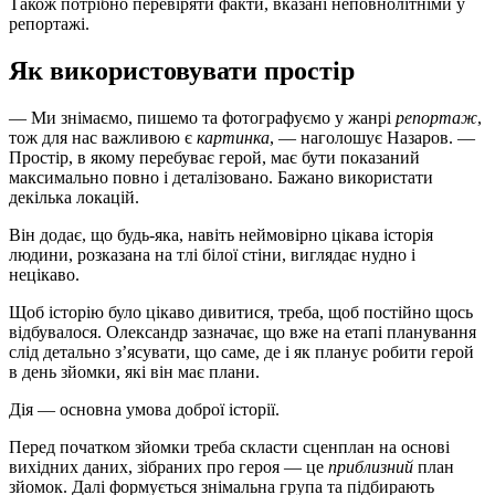
Також потрібно перевіряти факти, вказані неповнолітніми у
репортажі.
Як використовувати простір
— Ми знімаємо, пишемо та фотографуємо у жанрі
репортаж
,
тож для нас важливою є
картинка
, — наголошує Назаров. —
Простір, в якому перебуває герой, має бути показаний
максимально повно і деталізовано. Бажано використати
декілька локацій.
Він додає, що будь-яка, навіть неймовірно цікава історія
людини, розказана на тлі білої стіни, виглядає нудно і
нецікаво.
Щоб історію було цікаво дивитися, треба, щоб постійно щось
відбувалося. Олександр зазначає, що вже на етапі планування
слід детально з’ясувати, що саме, де і як планує робити герой
в день зйомки, які він має плани.
Дія — основна умова доброї історії.
Перед початком зйомки треба скласти сценплан на основі
вихідних даних, зібраних про героя — це
приблизний
план
зйомок. Далі формується знімальна група та підбирають