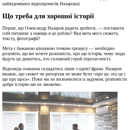
найвідоміших відеопроектів Назарова)
Що треба для хорошої історії
Перше, що Олександр Назаров радить зробити, — поставити
собі питання: а навіщо я це роблю? Яка мета мого сюжету,
тексту, фотографії?
Мета є бажаною кінцевою точкою процесу — необхідно
розуміти, що ви хочете розповісти, про що історія, чому люди
будуть це дивитись, хто головний герой (протагоніст).
Відповідь повинна складатись лише з однієї фрази. Назаров
вважає, що сюжет чи репортаж не може бути «про це, ось це і
ще про щось». Поки ми не визначилися із задумом, розповісти
добре історію ми не зможемо.