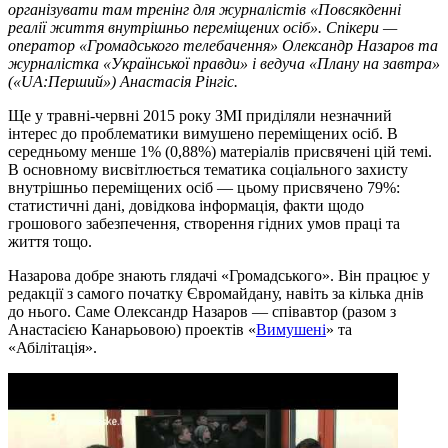
організувати там тренінг для журналістів «Повсякденні
реалії життя внутрішньо переміщених осіб». Спікери —
оператор «Громадського телебачення» Олександр Назаров та
журналістка «Української правди» і ведуча «Плану на завтра»
(«UA:Перший») Анастасія Рінгіс.
Ще у травні-червні 2015 року ЗМІ приділяли незначний
інтерес до проблематики вимушено переміщених осіб. В
середньому менше 1% (0,88%) матеріалів присвячені цій темі.
В основному висвітлюється тематика соціального захисту
внутрішньо переміщених осіб — цьому присвячено 79%:
статистичні дані, довідкова інформація, факти щодо
грошового забезпечення, створення гідних умов праці та
життя тощо.
Назарова добре знають глядачі «Громадського». Він працює у
редакції з самого початку Євромайдану, навіть за кілька днів
до нього. Саме Олександр Назаров — співавтор (разом з
Анастасією Канарьовою) проектів «
Вимушені
» та
«Абілітація».