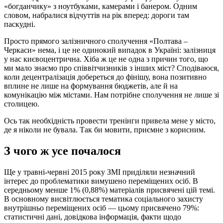
«богданчику» з ноутбуками, камерами і банером. Одним
словом, набралися відчуттів на рік вперед: дороги там
паскудні.
Просто прямого залізничного сполучення «Полтава –
Черкаси» нема, і це не одинокий випадок в Україні: залізниця
у нас києвоцентрична. Хіба ж це не одна з причин того, що
ми мало знаємо про співвітчизників з інших міст? Сподіваюся,
коли децентралізація добереться до фінішу, вона позитивно
вплине не лише на формування бюджетів, але й на
комунікацію між містами. Нам потрібне сполучення не лише зі
столицею.
Ось так необхідність провести тренінги привела мене у місто,
де я ніколи не бувала. Так би мовити, приємне з корисним.
З чого ж усе почалося
Ще у травні-червні 2015 року ЗМІ приділяли незначний
інтерес до проблематики вимушено переміщених осіб. В
середньому менше 1% (0,88%) матеріалів присвячені цій темі.
В основному висвітлюється тематика соціального захисту
внутрішньо переміщених осіб — цьому присвячено 79%:
статистичні дані, довідкова інформація, факти щодо