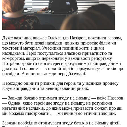
Дуже важливо, вважає Олександр Назаров, пояснити героям,
що можуть бути деякі наслідки, до яких призведе фільм чи
текстовий матеріал. Учасники повинні жити з цими
наслідками. Герої поступляться власною приватністю та
комфортом, якщо їх переконати у важливості репортажу.
Потрібно зробити свої інтереси зрозумілими і виправданими
для них. І головне — в повній мірі інформувати учасників про
наслідки. А вони не завжди передбачувані.
Необхідно оцінити ризики: для героїв та учасників процесу
існує виправданий та невиправданий ризик.
— Завжди бажано отримати згоду на зйомку, — каже Назаров.
— Однак, якщо герой дає згоду на зйомку, не розуміючи
негативних наслідків, до яких може призвести сюжет, про які
ми можемо підозрювати, — ми вчиняємо етичний злочин.
Завжди необхідно отримувати згоду батьків на зйомку дітей.