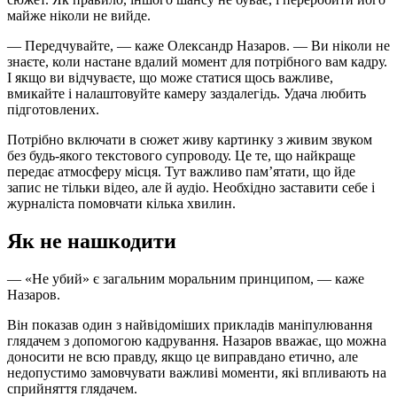
майже ніколи не вийде.
— Передчувайте, — каже Олександр Назаров. — Ви ніколи не
знаєте, коли настане вдалий момент для потрібного вам кадру.
І якщо ви відчуваєте, що може статися щось важливе,
вмикайте і налаштовуйте камеру заздалегідь. Удача любить
підготовлених.
Потрібно включати в сюжет живу картинку з живим звуком
без будь-якого текстового супроводу. Це те, що найкраще
передає атмосферу місця. Тут важливо пам’ятати, що йде
запис не тільки відео, але й аудіо. Необхідно заставити себе і
журналіста помовчати кілька хвилин.
Як не нашкодити
— «Не убий» є загальним моральним принципом, — каже
Назаров.
Він показав один з найвідоміших прикладів маніпулювання
глядачем з допомогою кадрування. Назаров вважає, що можна
доносити не всю правду, якщо це виправдано етично, але
недопустимо замовчувати важливі моменти, які впливають на
сприйняття глядачем.