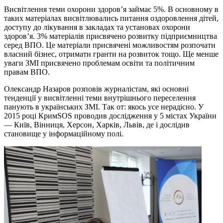
Висвітлення теми охорони здоров’я займає 5%. В основному в
таких матеріалах висвітлювались питання оздоровлення дітей,
доступу до лікування в закладах та установах охорони
здоров’я. 3% матеріалів присвячено розвитку підприємництва
серед ВПО. Це матеріали присвячені можливостям розпочати
власний бізнес, отримати гранти на розвиток тощо. Ще менше
уваги ЗМІ присвячено проблемам освіти та політичним
правам ВПО.
Олександр Назаров розповів журналістам, які основні
тенденції у висвітленні теми внутрішнього переселення
панують в українських ЗМІ. Так от: якось усе нерадісно. У
2015 році КримSOS проводив дослідження у 5 містах України
— Київ, Вінниця, Херсон, Харків, Львів, де і дослідив
становище у інформаційному полі.