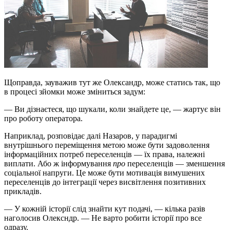
Щоправда, зауважив тут же Олександр, може статись так, що
в процесі зйомки може зміниться задум:
— Ви дізнаєтеся, що шукали, коли знайдете це, — жартує він
про роботу оператора.
Наприклад, розповідає далі Назаров, у парадигмі
внутрішнього переміщення метою може бути задоволення
інформаційних потреб переселенців — їх права, належні
виплати. Або ж інформування
про
переселенців — зменшення
соціальної напруги. Це може бути мотивація вимушених
переселенців до інтеграції через висвітлення позитивних
прикладів.
— У кожній історії слід знайти кут подачі, — кілька разів
наголосив Олексндр. — Не варто робити історії про все
одразу.