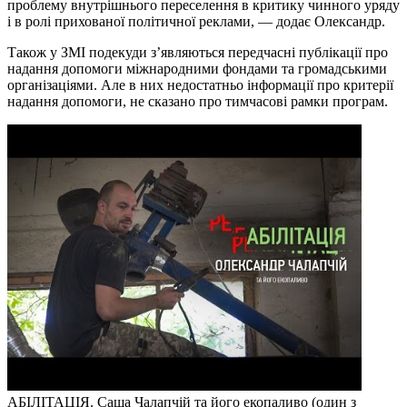
проблему внутрішнього переселення в критику чинного уряду
і в ролі прихованої політичної реклами, — додає Олександр.
Також у ЗМІ подекуди з’являються передчасні публікації про
надання допомоги міжнародними фондами та громадськими
організаціями. Але в них недостатньо інформації про критерії
надання допомоги, не сказано про тимчасові рамки програм.
АБІЛІТАЦІЯ. Саша Чалапчій та його екопаливо (один з