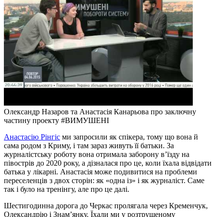
Олександр Назаров та Анастасія Канарьова про заключну
частину проекту #ВИМУШЕНІ
Анастасію Рінгіс
ми запросили як спікера, тому що вона й
сама родом з Криму, і там зараз живуть її батьки. За
журналістську роботу вона отримала заборону в’їзду на
півострів до 2020 року, а дізналася про це, коли їхала відвідати
батька у лікарні. Анастасія може подивитися на проблеми
переселенців з двох сторін: як «одна із» і як журналіст. Саме
так і було на тренінгу, але про це далі.
Шестигодинна дорога до Черкас пролягала через Кременчук,
Олександрію і Знам’янку. Їхали ми у розтрушеному