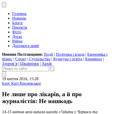
Головна
Новини
Блоги
Проекти
Фото
Досьє
Війна
Допомога армії
Новини Полтавщини:
Події
|
Політика і влада
|
Економіка і
бізнес
|
Спорт
|
Суспільство
|
Культура і освіта
|
Кримінал
|
Здоров’я
|
Цікавинки
|
Архів
19 квітня 2016, 15:28
Блог Каті Кролевської
Не лише про лікарів, а й про
журналістів: Не нашкодь
14-15 квітня мені випала нагода з’їздити у Черкаси та