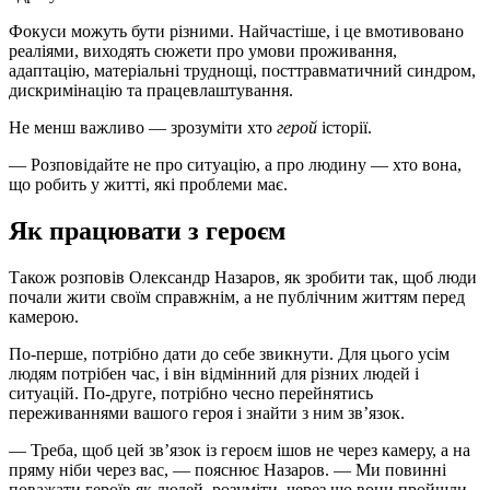
Фокуси можуть бути різними. Найчастіше, і це вмотивовано
реаліями, виходять сюжети про умови проживання,
адаптацію, матеріальні труднощі, посттравматичний синдром,
дискримінацію та працевлаштування.
Не менш важливо — зрозуміти хто
герой
історії.
— Розповідайте не про ситуацію, а про людину — хто вона,
що робить у житті, які проблеми має.
Як працювати з героєм
Також розповів Олександр Назаров, як зробити так, щоб люди
почали жити своїм справжнім, а не публічним життям перед
камерою.
По-перше, потрібно дати до себе звикнути. Для цього усім
людям потрібен час, і він відмінний для різних людей і
ситуацій. По-друге, потрібно чесно перейнятись
переживаннями вашого героя і знайти з ним зв’язок.
— Треба, щоб цей зв’язок із героєм ішов не через камеру, а на
пряму ніби через вас, — пояснює Назаров. — Ми повинні
поважати героїв як людей, розуміти, через що вони пройшли.