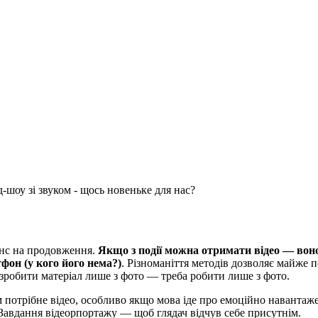
-шоу зі звуком - щось новеньке для нас?
анс на продовження.
Якщо з події можна отримати відео ― воно
фон (у кого його нема?)
. Різноманіття методів дозволяє майже 
 зробити матеріал лише з фото ― треба робити лише з фото.
 потрібне відео, особливо якщо мова іде про емоційно навантажені
 Завдання відеорпортажу ― щоб глядач відчув себе присутнім.