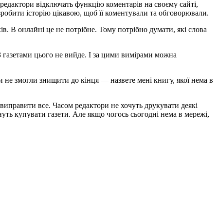
що редактори відключать функцію коментарів на своєму сайті,
зробити історію цікавою, щоб її коментували та обговорювали.
хів. В онлайні це не потрібне. Тому потрібно думати, які слова
З газетами цього не вийде. І за цими вимірами можна
би не змогли знищити до кінця ― назвете мені книгу, якої нема в
 виправити все. Часом редактори не хочуть друкувати деякі
нуть купувати газети. Але якщо чогось сьогодні нема в мережі,