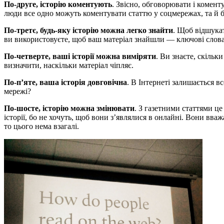
По-друге, історію коментують
. Звісно, обговорювати і комент
люди все одно можуть коментувати статтю у соцмережах, та й бу
По-третє, будь-яку історію можна легко знайти
. Щоб відшукат
ви використовуєте, щоб ваш матеріал знайшли ― ключові слова, як
По-четверте, ваші історії можна виміряти
. Ви знаєте, скіль
визначити, наскільки матеріал чіпляє.
По-п’яте, ваша історія довговічна
. В Інтернеті залишається в
мережі?
По-шосте, історію можна змінювати
. З газетними статтями ц
історії, бо не хочуть, щоб вони з’являлися в онлайні. Вони вва
то цього нема взагалі.