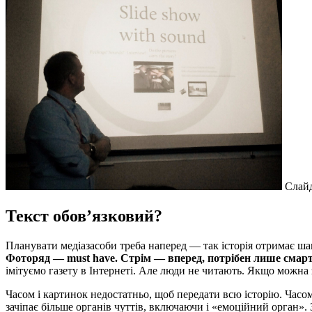
Слайд
Текст обов’язковий?
Планувати медіазасоби треба наперед ― так історія отримає ш
Фоторяд ― must have. Стрім ― вперед, потрібен лише смарт
імітуємо газету в Інтернеті. Але люди не читають. Якщо можна
Часом і картинок недостатньо, щоб передати всю історію. Часом
зачіпає більше органів чуттів, включаючи і «емоційний орган».