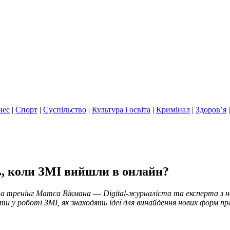
нес
|
Спорт
|
Суспільство
|
Культура і освіта
|
Кримінал
|
Здоров’я
, коли ЗМІ вийшли в онлайн?
на тренінг Матса Вікмана ― Digital-журналіста та експерта з н
и у роботі ЗМІ, як знаходять ідеї для винайдення нових форм пре