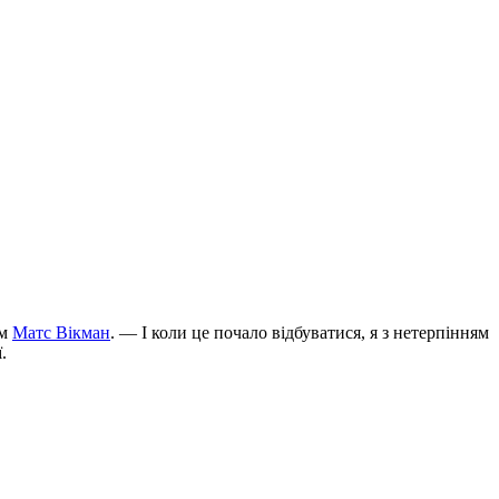
ам
Матс Вікман
. ― І коли це почало відбуватися, я з нетерпінням
.