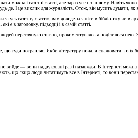
увати можна і газетні статті, але зараз усе по іншому. Навіть як
дь-де. І це виклик для журналіста. Отож, він мусить думати, як 
и якусь газетну статтю, вам доведеться піти в бібліотеку чи в ар
і є в заголовку, підводці і в самій статті.
ки людей переглянуло статтю, прокоментувало та поділилося нею. 
се, що туди потрапляє. Якби літературу почали спалювати, то їх 
е не вийде ― вони надруковані раз і назавжди. В Інтернеті можна
жають, що якщо люди читатимуть все в Інтернеті, то вони переста