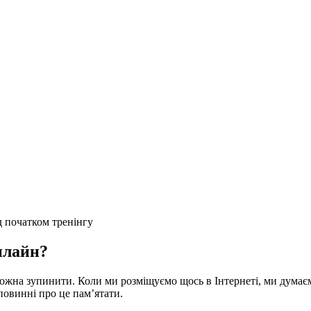
 початком тренінгу
нлайн?
 можна зупинити. Коли ми розміщуємо щось в Інтернеті, ми думаєм
повинні про це пам’ятати.