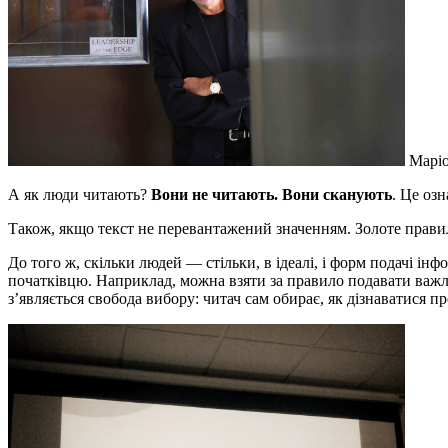
Маріо 
А як люди читають?
Вони не читають. Вони сканують
. Це озн
Також, якщо текст не перевантажений значенням. Золоте прави
До того ж, скільки людей ― стільки, в ідеалі, і форм подачі інфо
початківцю. Наприклад, можна взяти за правило подавати важлив
з’являється свобода вибору: читач сам обирає, як дізнаватися пр