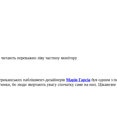
читають переважно ліву частину монітору
американських паблішмент-дизайнерів
Маріо Гарсіа
був одним з пе
тинки, бо люди звертають увагу спочатку саме на них. Цікавезне