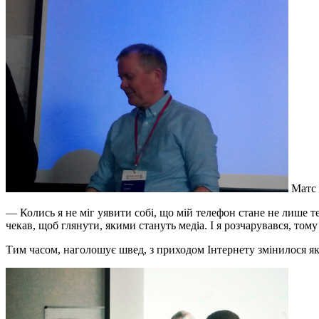
Матс 
― Колись я не міг уявити собі, що мій телефон стане не лише 
чекав, щоб глянути, якими стануть медіа. І я розчарувався, том
Тим часом, наголошує швед, з приходом Інтернету змінилося якщ