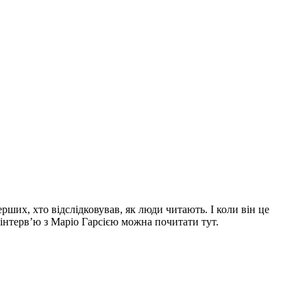
рших, хто відслідковував, як люди читають. І коли він це
 інтерв’ю з Маріо Гарсією можна почитати тут.