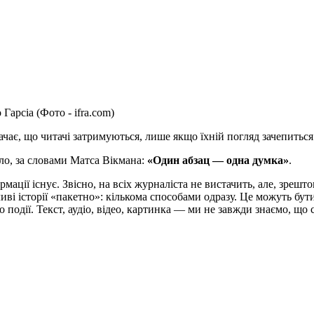
Гарсіа (Фото - ifra.com)
ачає, що читачі затримуються, лише якщо їхній погляд зачепиться 
ло, за словами Матса Вікмана:
«Один абзац ― одна думка»
.
рмації існує. Звісно, на всіх журналіста не вистачить, але, зрешт
і історії «пакетно»: кількома способами одразу. Це можуть бути
о події. Текст, аудіо, відео, картинка ― ми не завжди знаємо, що