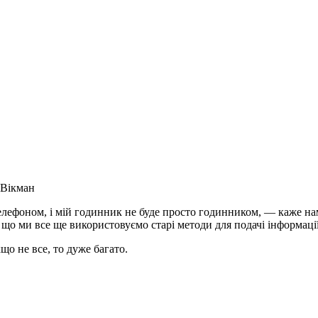
Вікман
телефоном, і мій годинник не буде просто годинником, ― каже н
у що ми все ще використовуємо старі методи для подачі інформації
о не все, то дуже багато.