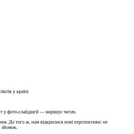
іктів у країні
от у фото-слайдшгй ― вирішує читач.
ння. До того ж, нам відкрилися нові перспективи: не
 зйомок.