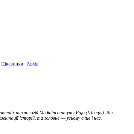
|
Цікавинки
|
Архів
овітніх технологій Медіаінституту Fojo (Швеція). Він
зентації історій, та головне ― усьому вчив і нас.