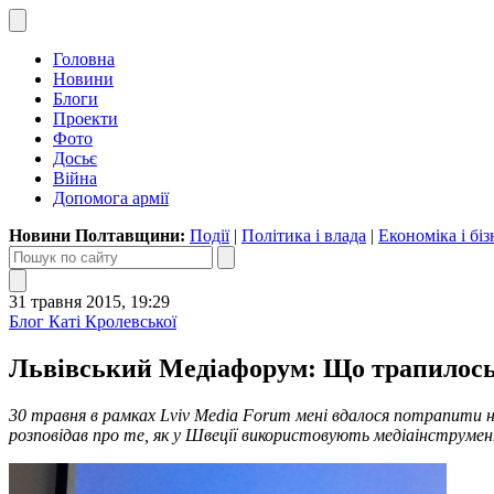
Головна
Новини
Блоги
Проекти
Фото
Досьє
Війна
Допомога армії
Новини Полтавщини:
Події
|
Політика і влада
|
Економіка і біз
31 травня 2015, 19:29
Блог Каті Кролевської
Львівський Медіафорум: Що трапилось
30 травня в рамках Lviv Media Forum мені вдалося потрапити 
розповідав про те, як у Швеції використовують медіаінструмент