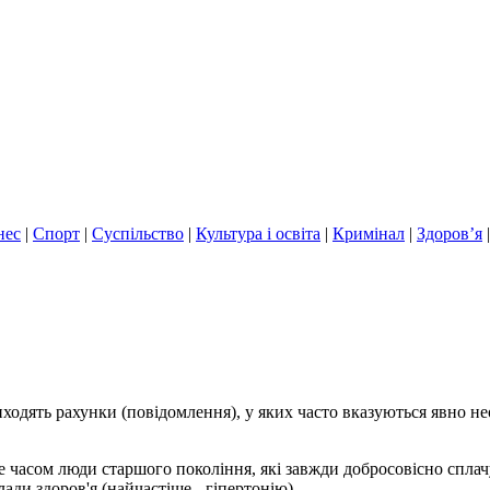
нес
|
Спорт
|
Суспільство
|
Культура і освіта
|
Кримінал
|
Здоров’я
ходять рахунки (повідомлення), у яких часто вказуються явно н
ле часом люди старшого покоління, які завжди добросовісно спл
ади здоров'я (найчастіше - гіпертонію).