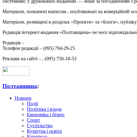
системами; у друкованих виданнях — лише за погодженням з р
Матеріали, позначені написом
, опубліковані на комерційній ос
Матеріали, розміщені в розділах «Проекти» та «Блоги», публікую
Редакція інтернет-видання «Полтавщина» не несе відповідальнос
Редакція –
Телефон редакції –
(095) 794-29-25
Реклама на сайті –
,
(095) 750-18-53
Полтавщина
:
Новини
Події
Політика і влада
Економіка і бізнес
Спорт
Суспільство
Культура і освіта
Кримінал