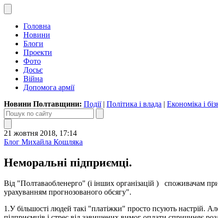
Головна
Новини
Блоги
Проекти
Фото
Досьє
Війна
Допомога армії
Новини Полтавщини:
Події
|
Політика і влада
|
Економіка і біз
21 жовтня 2018, 17:14
Блог Михайла Кошляка
Неморальні підприємці.
Від "Полтаваобленерго" (і інших організацій ) споживачам при
урахуванням прогнозованого обсягу".
1.У більшості людей такі "платіжки" просто псують настрій. А
підприємців і стрес від завищених вимог оплати спричиняє розл