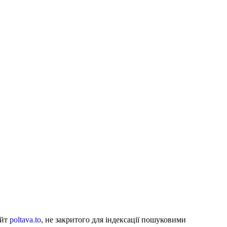
айт
poltava.to
, не закритого для індексації пошуковими