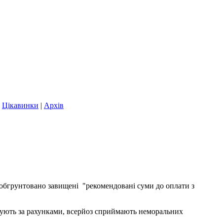
|
Цікавинки
|
Архів
еобгрунтовано завищені "рекомендовані суми до оплати з
ачують за рахунками, всерйоз сприймають неморальних