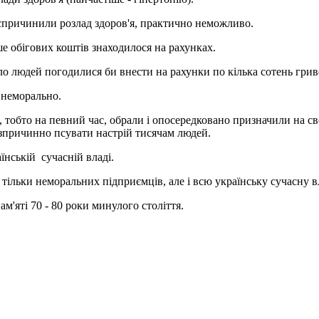
 спричинили розлад здоров'я, практично неможливо.
ше обігових коштів знаходилося на рахунках.
ало людей погодилися би внести на рахунки по кілька сотень грив
- неморально.
 тобто на певний час, обрали і опосередковано призначили на св
зпричинно псувати настрій тисячам людей.
їнській сучасній владі.
ільки неморальних підприємців, але і всю українську сучасну в
ам'яті 70 - 80 роки минулого століття.