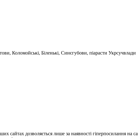
етови, Коломойські, Біленькі, Синєгубови, піарасти Укрсучвлади
ших сайтах дозволяється лише за наявності гіперпосилання на с