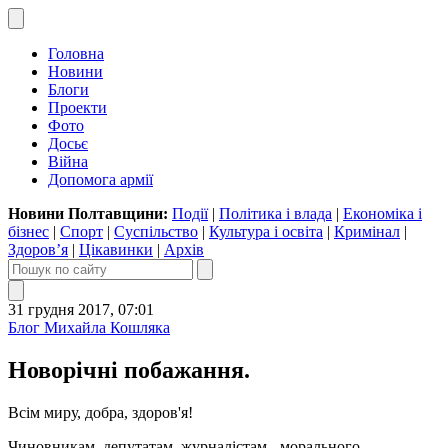
Головна
Новини
Блоги
Проекти
Фото
Досьє
Війна
Допомога армії
Новини Полтавщини:
Події
|
Політика і влада
|
Економіка і
бізнес
|
Спорт
|
Суспільство
|
Культура і освіта
|
Кримінал
|
Здоров’я
|
Цікавинки
|
Архів
31 грудня 2017, 07:01
Блог Михайла Кошляка
Новорічні побажання.
Всім миру, добра, здоров'я!
Чиновникам, депутатам, журналістам - морального