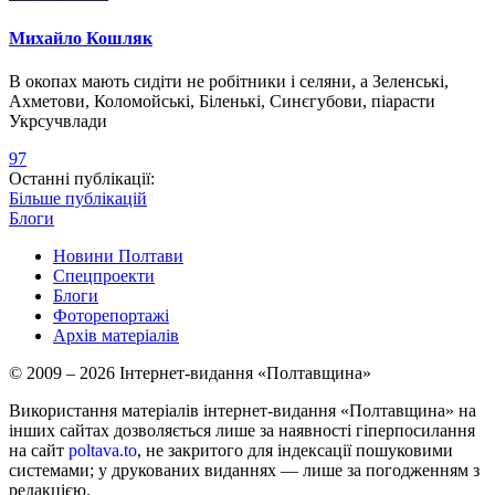
Михайло Кошляк
В окопах мають сидіти не робітники і селяни, а Зеленські,
Ахметови, Коломойські, Біленькі, Синєгубови, піарасти
Укрсучвлади
97
Останні публікації:
Більше публікацій
Блоги
Новини Полтави
Спецпроекти
Блоги
Фоторепортажі
Архів матеріалів
© 2009 – 2026 Інтернет-видання «Полтавщина»
Використання матеріалів інтернет-видання «Полтавщина» на
інших сайтах дозволяється лише за наявності гіперпосилання
на сайт
poltava.to
, не закритого для індексації пошуковими
системами; у друкованих виданнях — лише за погодженням з
редакцією.