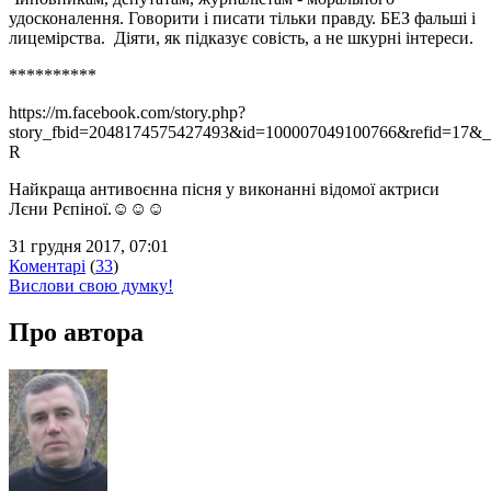
удосконалення. Говорити і писати тільки правду. БЕЗ фальші і
лицемірства. Діяти, як підказує совість, а не шкурні інтереси.
**********
https://m.facebook.com/story.php?
story_fbid=2048174575427493&id=100007049100766&refid=17
R
Найкраща антивоєнна пісня у виконанні відомої актриси
Лєни Рєпіної.☺☺☺
31 грудня 2017, 07:01
Коментарі
(
33
)
Вислови свою думку!
Про автора