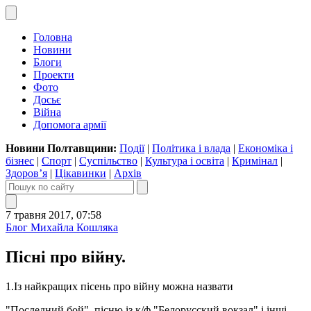
Головна
Новини
Блоги
Проекти
Фото
Досьє
Війна
Допомога армії
Новини Полтавщини:
Події
|
Політика і влада
|
Економіка і
бізнес
|
Спорт
|
Суспільство
|
Культура і освіта
|
Кримінал
|
Здоров’я
|
Цікавинки
|
Архів
7 травня 2017, 07:58
Блог Михайла Кошляка
Пісні про війну.
1.Із найкращих пісень про війну можна назвати
"Последний бой", пісню із к/ф "Белорусский вокзал" і інші.