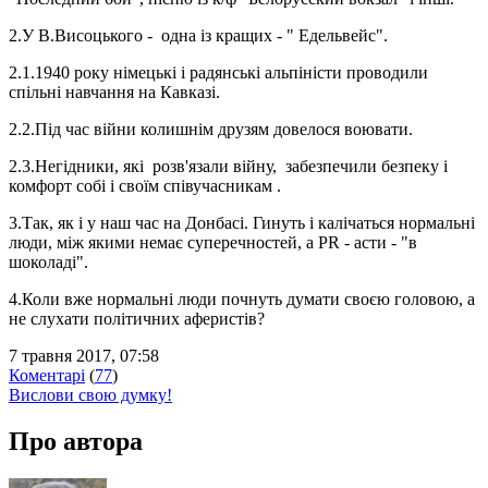
2.У В.Висоцького - одна із кращих - " Едельвейс".
2.1.1940 року німецькі і радянські альпіністи проводили
спільні навчання на Кавказі.
2.2.Під час війни колишнім друзям довелося воювати.
2.3.Негідники, які розв'язали війну, забезпечили безпеку і
комфорт собі і своїм співучасникам .
3.Так, як і у наш час на Донбасі. Гинуть і калічаться нормальні
люди, між якими немає суперечностей, а PR - асти - "в
шоколаді".
4.Коли вже нормальні люди почнуть думати своєю головою, а
не слухати політичних аферистів?
7 травня 2017, 07:58
Коментарі
(
77
)
Вислови свою думку!
Про автора