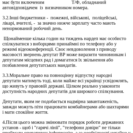
має бути включеним Т/Ф, обладнаний
автовідповідачем із визначником номера.
3.2.Інші бюджетники - пожежні, військові, поліцейські,
лікарі, вчителі, - за значно нижче зарплату часто мають
ненормований робочий день.
Щонайменше кілька годин на тиждень нардеп має особисто
спілкуватися з виборцями принаймні по телефону або у
режимі відеоконференції. Своє невдоволення з приводу
масовості звернень депутат ВР може виразити чиновникам і
депутатам місцевих рад і домагатися їх звільнення або
позбавлення депутатських мандатів.
3.3.Моральне право на повноцінну відпустку народні
депутати матимуть тоді, коли майже всі українці усвідомлять,
що живуть у правовій державі. Цілком реально узаконити
доступність народних депутатів для широкого спілкування.
Депутати, яким не подобається надмірна завантаженість,
завжди можуть піти працювати комбайнерами або шахтарями
і мати спокійне життя.
4.Після цього можна змінювати порядок роботи державних
установ - щоб і "гарячі лінії", "телефони довіри" не тільки
приймали оперативну інформацію, а за необхідності негайно у