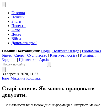
Головна
Новини
Блоги
Проекти
Фото
Досьє
Війна
Допомога армії
Новини Полтавщини:
Події
|
Політика і влада
|
Економіка і
бізнес
|
Спорт
|
Суспільство
|
Культура і освіта
|
Кримінал
|
Здоров’я
|
Цікавинки
|
Архів
30 вересня 2020, 11:37
Блог Михайла Кошляка
Старі записи. Як мають працювати
депутати.
1.За наявності всієї необхідної інформації в Інтернеті майже