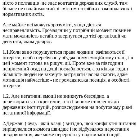
ніхто з полтавців не знає контактів державних служб, тим
більше не ознайомлений зі змістом потрібних законодавчих і
нормативних актів.
Але майже всі можуть зрозуміти, якщо діється
несправедливість. Громадянин у потрібний момент повинен
мати можливість негайно звернутися до тієї організації чи
депутата, яким довіряє.
1.1.Коли явно порушуються права людини, зачіпаються її
інтереси, особа перебуває у збудженому емоційному стані, і в
цей момент готова на рішучі дії. Проте вже за півгодини
неприємний осад на душі послаблюється, а за кілька годин
більшість людей не захочуть витрачати час на скарги, адже
мотивація найчастіше - не громадянська позиція, а особисті
інтереси.
1.2. Але негативні емоції не зникнуть безслідно, а
перетворяться на критичне, а то і вороже ставлення до
державних інституцій, розповсюдження на побутовому рівні
негативної інформації.
2.Державі ( будь - якій владі ) вигідно, щоб конфліктні питання
вирішувалися якомога швидше і не відбувалося наростання
невдоволення, яке може перерости у надзвичайні події.