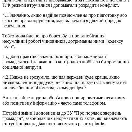
Т/Ф режимі втручалися і допомагали розрядити конфлікт.
4.1.Звичайно, якщо надійде повідомлення про підготовку або
скоєння правопорушення, має включатися діючий порядок
реагування.
Тобто мова йде не про боротьбу, а про запобігання
несумлінній роботі чиновників, дотримання ними "кодексу
честі".
Подібна практика значно розширила би можливості
громадського і державного контролю запобігала би зростанню
соціальної напруги.
4.2.Невже не зрозуміло, що для держави буде краще, якщо
незадоволений відвідувач негайно поспілкується з депутатом
чи службовцем відомства, якому довіряє?
Адже пізніше людина обов'язково поширюватиме негативну
або позитивну інформацію - часто саме телефоном.
Потрібні зміни і доповнення до ЗУ "Про порядок звернень
громадян", законодавчих і нормативних актів, які визначають
статус і порядок діяльності депутатів різних рівнів.