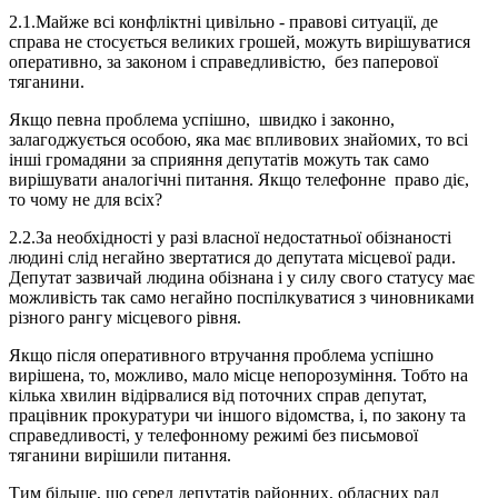
2.1.Майже всі конфліктні цивільно - правові ситуації, де
справа не стосується великих грошей, можуть вирішуватися
оперативно, за законом і справедливістю, без паперової
тяганини.
Якщо певна проблема успішно, швидко і законно,
залагоджується особою, яка має впливових знайомих, то всі
інші громадяни за сприяння депутатів можуть так само
вирішувати аналогічні питання. Якщо телефонне право діє,
то чому не для всіх?
2.2.За необхідності у разі власної недостатньої обізнаності
людині слід негайно звертатися до депутата місцевої ради.
Депутат зазвичай людина обізнана і у силу свого статусу має
можливість так само негайно поспілкуватися з чиновниками
різного рангу місцевого рівня.
Якщо після оперативного втручання проблема успішно
вирішена, то, можливо, мало місце непорозуміння. Тобто на
кілька хвилин відірвалися від поточних справ депутат,
працівник прокуратури чи іншого відомства, і, по закону та
справедливості, у телефонному режимі без письмової
тяганини вирішили питання.
Тим більше, що серед депутатів районних, обласних рад