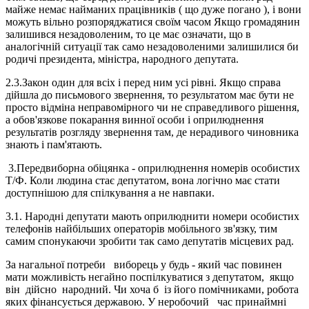
майже немає найманих працівників ( що дуже погано ), і вони
можуть вільно розпоряджатися своїм часом Якщо громадянин
залишився незадоволеним, то це має означати, що в
аналогічній ситуації так само незадоволеними залишилися би
родичі президента, міністра, народного депутата.
2.3.Закон один для всіх і перед ним усі рівні. Якщо справа
дійшла до письмового звернення, то результатом має бути не
просто відміна неправомірного чи не справедливого рішення,
а обов'язкове покарання винної особи і оприлюднення
результатів розгляду звернення там, де нерадивого чиновника
знають і пам'ятають.
3.Передвиборна обіцянка - оприлюднення номерів особистих
Т/Ф. Коли людина стає депутатом, вона логічно має стати
доступнішою для спілкування а не навпаки.
3.1. Народні депутати мають оприлюднити номери особистих
телефонів найбільших операторів мобільного зв'язку, тим
самим спонукаючи зробити так само депутатів місцевих рад.
За нагальної потреби виборець у будь - який час повинен
мати можливість негайно поспілкуватися з депутатом, якщо
він дійсно народний. Чи хоча б із його помічниками, робота
яких фінансується державою. У неробочий час принаймні