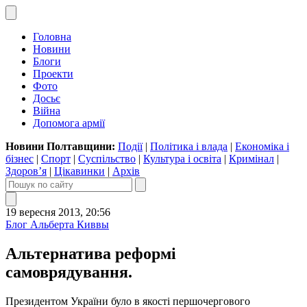
Головна
Новини
Блоги
Проекти
Фото
Досьє
Війна
Допомога армії
Новини Полтавщини:
Події
|
Політика і влада
|
Економіка і
бізнес
|
Спорт
|
Суспільство
|
Культура і освіта
|
Кримінал
|
Здоров’я
|
Цікавинки
|
Архів
19 вересня 2013, 20:56
Блог Альберта Киввы
Альтернатива реформі
самоврядування.
Президентом України було в якості першочергового