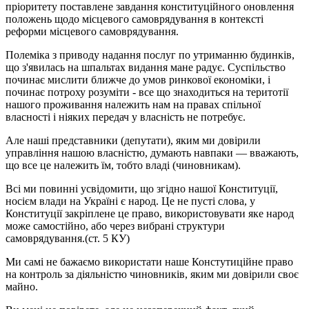
пріоритету поставлене завдання конституційного оновлення
положень щодо місцевого самоврядування в контексті
реформи місцевого самоврядування.
Полеміка
з приводу надання послуг
по утриманню будинків,
що з
'
явилась на шпальтах видання мане радує. Суспільство
починає мислити ближче до умов ринкової економіки, і
починає потроху розуміти - все що знаходиться на теритотії
нашого проживання належить нам на правах спільної
власності і ніяких передач у власність не потребує.
Але наші представники (депутати), яким ми довірили
управління нашою власністю, думають навпаки — вважають,
що все це належить їм, тобто владі (чиновникам).
Всі ми повинні усвідомити, що згідно нашої Конституції,
носієм влади на Україні є народ. Це не пусті слова, у
Конституції закріплене це право, використовувати яке народ
може самостійно, або через вибрані структури
самоврядування.(ст. 5 КУ)
Ми самі не бажаємо використати наше Констутиційне право
на контроль за діяльністю чиновників, яким ми довірили своє
майно.