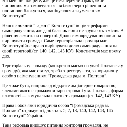
Ви мені не повірете, але це незаперечний факт, який
чиновниками замовчується і всіляко через рішення та
постанови блокується, маніпулюючи тлумаченням
Конституції.
Наш шановний “гарант” Конституції ініціює реформи
самоврядування, але далі балачок вони не зрушають з місця. А
рішення лежить на поверхні. Долю самоврядування повинна
вирішувати громада. Саме територіальна громада має
Конституційне право вирішувати долю самоврядування на
своїй території.(ст. 140, 142, 143 КУ). Конституція має пряму
дію.
Територіальну громаду (конкретно маємо на увазі Полтавську
громаду), яка має статут, треба зареєструвати, як юридичну
особу з наіменуванням “Громадська рада м. Полтави”.
Це може бути, наприклад відкрите акціонерне товариство,
членами якого є громадяни зареєстровані у м. Полтава, форма
власності — комунальна власність громади.(ст. 142,,143 КУ)
Права і обов'язки юридична особа “Громадська рада м.
Полтави” отримує згідно ст.ст. 5, 7, 13, 140, 142, 143, 145
Конституції України.
Така реформа вирішує питання контроля громадян, не