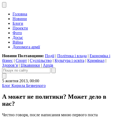
Головна
Новини
Блоги
Проекти
Фото
Досьє
Війна
Допомога армії
Новини Полтавщини:
Події
|
Політика і влада
|
Економіка і
бізнес
|
Спорт
|
Суспільство
|
Культура і освіта
|
Кримінал
|
Здоров’я
|
Цікавинки
|
Архів
5 жовтня 2013, 00:00
Блог Кирила Безверхого
А может не политики? Может дело в
нас?
Честно говоря, после написания мною первого поста