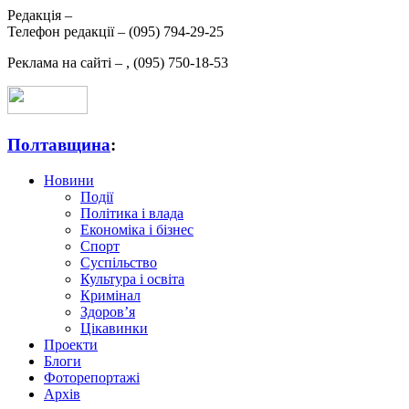
Редакція –
Телефон редакції –
(095) 794-29-25
Реклама на сайті –
,
(095) 750-18-53
Полтавщина
:
Новини
Події
Політика і влада
Економіка і бізнес
Спорт
Суспільство
Культура і освіта
Кримінал
Здоров’я
Цікавинки
Проекти
Блоги
Фоторепортажі
Архів