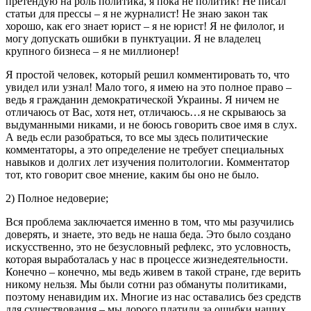
претендую на роль политика, я пока не политик! Не писал
статьи для прессы – я не журналист! Не знаю закон так
хорошо, как его знает юрист – я не юрист! Я не филолог, и
могу допускать ошибки в пунктуации. Я не владелец
крупного бизнеса – я не миллионер!
Я простой человек, который решил комментировать то, что
увидел или узнал! Мало того, я имею на это полное право –
ведь я гражданин демократической Украины. Я ничем не
отличаюсь от Вас, хотя нет, отличаюсь…я не скрываюсь за
выдуманными никами, и не боюсь говорить свое имя в слух.
А ведь если разобраться, то все мы здесь политические
комментаторы, а это определение не требует специальных
навыков и долгих лет изучения политологии. Комментатор
тот, кто говорит свое мнение, каким бы оно не было.
2) Полное недоверие;
Вся проблема заключается именно в том, что мы разучились
доверять, и знаете, это ведь не наша беда. Это было создано
искусственно, это не безусловный рефлекс, это условность,
которая выработалась у нас в процессе жизнедеятельности.
Конечно – конечно, мы ведь живем в такой стране, где верить
никому нельзя. Мы были сотни раз обмануты политиками,
поэтому ненавидим их. Многие из нас оставались без средств
для существования – мы дорого платили за ошибки наших