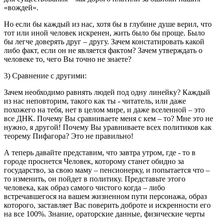
«вождей».
Но если бы каждый из нас, хотя бы в глубине душе верил, что
тот или иной человек искренен, жить было бы проще. Было
бы легче доверять друг – другу. Зачем констатировать какой
либо факт, если он не является фактом? Зачем утверждать о
человеке то, чего Вы точно не знаете?
3) Сравнение с другими:
Зачем необходимо равнять людей под одну линейку? Каждый
из нас неповторим, такого как ты - читатель, или даже
похожего на тебя, нет в целом мире, и даже вселенной – это
все ДНК. Почему Вы сравниваете меня с кем – то? Мне это не
нужно, я другой! Почему Вы уравниваете всех политиков как
теорему Пифагора? Это не правильно!
А теперь давайте представим, что завтра утром, где - то в
городе проснется Человек, которому станет обидно за
государство, за свою маму – пенсионерку, и попытается что –
то изменить, он пойдет в политику. Представьте этого
человека, как образ самого чистого когда – либо
встречавшегося на вашем жизненном пути персонажа, образ
которого, заставляет Вас поверить доброте и искренности его
на все 100%. Знание, ораторские данные, физические черты