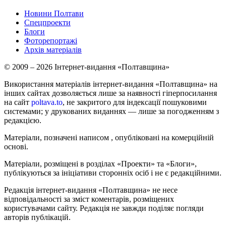
Новини Полтави
Спецпроекти
Блоги
Фоторепортажі
Архів матеріалів
© 2009 – 2026 Інтернет-видання «Полтавщина»
Використання матеріалів інтернет-видання «Полтавщина» на
інших сайтах дозволяється лише за наявності гіперпосилання
на сайт
poltava.to
, не закритого для індексації пошуковими
системами; у друкованих виданнях — лише за погодженням з
редакцією.
Матеріали, позначені написом
, опубліковані на комерційній
основі.
Матеріали, розміщені в розділах «Проекти» та «Блоги»,
публікуються за ініціативи сторонніх осіб і не є редакційними.
Редакція інтернет-видання «Полтавщина» не несе
відповідальності за зміст коментарів, розміщених
користувачами сайту. Редакція не завжди поділяє погляди
авторів публікацій.