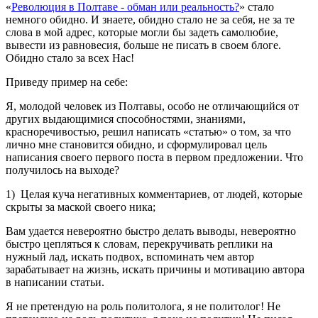
«
Революция в Полтаве - обман или реальность?
» стало
немного обидно. И знаете, обидно стало не за себя, не за те
слова в мой адрес, которые могли бы задеть самолюбие,
вывести из равновесия, больше не писать в своем блоге.
Обидно стало за всех Нас!
Приведу пример на себе:
Я, молодой человек из Полтавы, особо не отличающийся от
других выдающимися способностями, знаниями,
красноречивостью, решил написать «статью» о том, за что
лично мне становится обидно, и сформулировал цель
написания своего первого поста в первом предложении. Что
получилось на выходе?
1) Целая куча негативных комментариев, от людей, которые
скрыты за маской своего ника;
Вам удается невероятно быстро делать выводы, невероятно
быстро цепляться к словам, перекручивать реплики на
нужный лад, искать подвох, вспоминать чем автор
зарабатывает на жизнь, искать причины и мотивацию автора
в написании статьи.
Я не претендую на роль политолога, я не политолог! Не