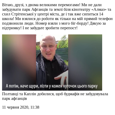
Вітаю, друзі, з двома великими перемогами! Ми не дали
забудувати парк Афганців та землі біля кінотеатру «Алмаз» та
схил Стрітенської у центрі міста, де і так вже сипиться 14
школа! Ми взялися до роботи як тільки на мій прямий телефон
подзвонили люди. Номер взяли з мого біг-борду! Дякую за
підтримку! І не забудьте зробити перепост!
Полтавці та Каплін добилися, щоб будмафія не забудовувала
парк афганців
11 червня 2020, 11:38