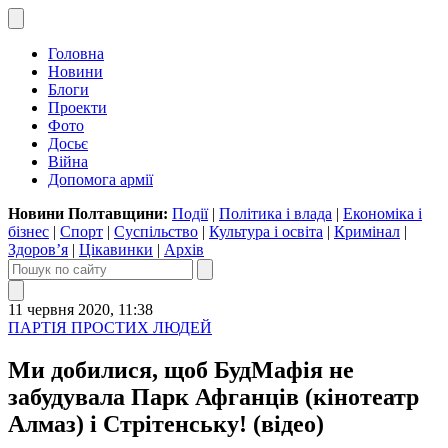
Головна
Новини
Блоги
Проекти
Фото
Досьє
Війна
Допомога армії
Новини Полтавщини:
Події
|
Політика і влада
|
Економіка і
бізнес
|
Спорт
|
Суспільство
|
Культура і освіта
|
Кримінал
|
Здоров’я
|
Цікавинки
|
Архів
11 червня 2020, 11:38
ПАРТІЯ ПРОСТИХ ЛЮДЕЙ
Ми добилися, щоб БудМафія не
забудувала Парк Афганців (кінотеатр
Алмаз) і Стрітенську! (відео)