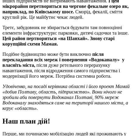
інших підприємств не витримають навантаження.
І цей
мікрорайон перетвориться на чергове фекальне озеро як,
наприклад, по Київському шосе.
Сморід, фекалії, сміття
круглий рік. Це майбутнє чекає людей.
Третє, забудовник не збирається будувати там повноцінні
елементи інфраструктури: парковки, дитячі садочки та інше.
Цей район пертвориться «на Шанхай». Знову старі
корупційні схеми Мамая.
Подібне будівництво може бути виключно
після
перекладання всіх мереж і повернення «Водоканалу» у
власніть міста,
після дуже ретельного перерахунку
навантаження, після відродження самого підприємства і
модернізації його мереж. Потрібна системна робота.
Удовіченко, на посаді керівника області і його проект Мамай
«добив Полтаву, область, підприємство». Вони нічого не
зробили аби повернути Водоканал Полтаві, 90% мереж
Водоканалу знаходяться саме на території нашого міста, а
керує «область».
Наш план дій!
Перше, ми починаємо мобілізацію людей які проживають у