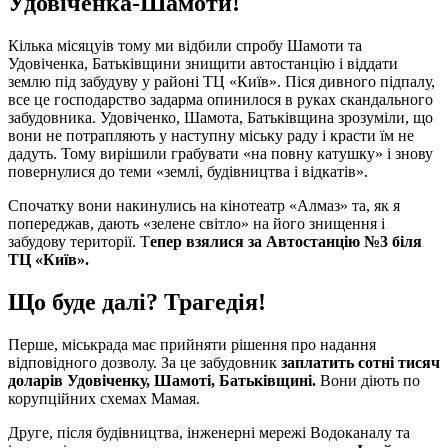
Удовіченка-Шамоти!
Кілька місяцуів тому ми відбили спробу Шамоти та
Удовіченка, Батьківщини знищити автостанцію і віддати
землю під забудуву у районі ТЦ «Київ». Піся дивного підпалу,
все це господарство задарма опинилося в руках скандального
забудовника. Удовіченко, Шамота, Батьківщина зрозуміли, що
вони не потрапляють у наступну міську раду і красти їм не
дадуть. Тому вирішили грабувати «на повну катушку» і знову
повернулися до теми «землі, будівництва і відкатів».
Спочатку вони накинулись на кінотеатр «Алмаз» та, як я
попереджав, дають «зелене світло» на його знищення і
забудову території. Т
епер взялися за Автостанцію №3 біля
ТЦ «Київ».
Що буде далі? Трагедія!
Перше, міськрада має прийняти рішення про надання
відповідного дозволу. За це забудовник
заплатить сотні тисяч
доларів Удовіченку, Шамоті, Батьківщині.
Вони діють по
корупційних схемах Мамая.
Друге, після будівництва, інженерні мережі Водоканалу та