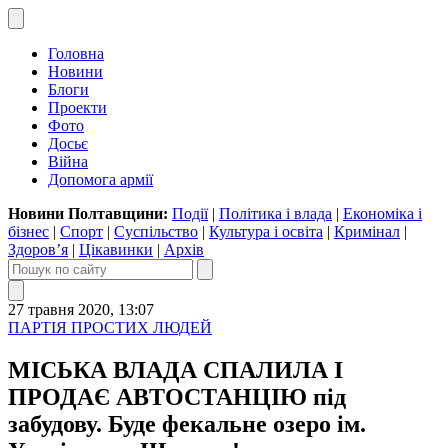
Головна
Новини
Блоги
Проекти
Фото
Досьє
Війна
Допомога армії
Новини Полтавщини:
Події
|
Політика і влада
|
Економіка і
бізнес
|
Спорт
|
Суспільство
|
Культура і освіта
|
Кримінал
|
Здоров’я
|
Цікавинки
|
Архів
27 травня 2020, 13:07
ПАРТІЯ ПРОСТИХ ЛЮДЕЙ
МІСЬКА ВЛАДА СПАЛИЛА І
ПРОДАЄ АВТОСТАНЦІЮ під
забудову. Буде фекальне озеро ім.