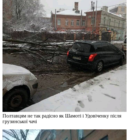
Полтавцям не так радісно як Шамоті і Удовіченку після
грузинської чачі