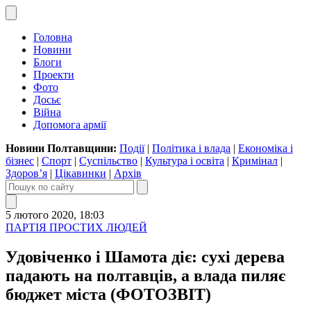
Головна
Новини
Блоги
Проекти
Фото
Досьє
Війна
Допомога армії
Новини Полтавщини:
Події
|
Політика і влада
|
Економіка і
бізнес
|
Спорт
|
Суспільство
|
Культура і освіта
|
Кримінал
|
Здоров’я
|
Цікавинки
|
Архів
5 лютого 2020, 18:03
ПАРТІЯ ПРОСТИХ ЛЮДЕЙ
Удовіченко і Шамота діє: сухі дерева
падають на полтавців, а влада пиляє
бюджет міста (ФОТОЗВІТ)