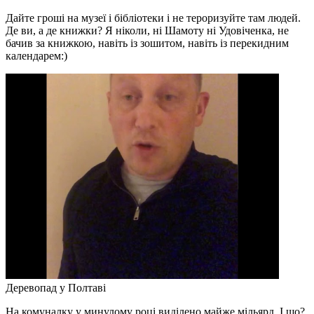
Дайте гроші на музеї і бібліотеки і не тероризуйте там людей.
Де ви, а де книжки? Я ніколи, ні Шамоту ні Удовіченка, не
бачив за книжкою, навіть із зошитом, навіть із перекидним
календарем:)
Деревопад у Полтаві
На комуналку у минулому році виділено майже мільярд. І що?