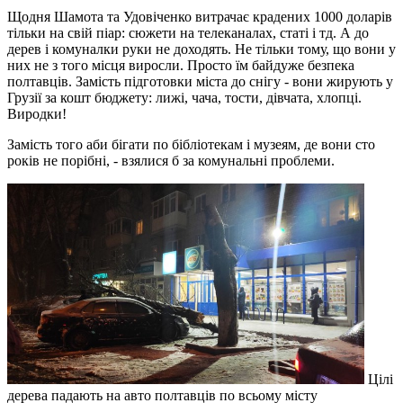
Щодня Шамота та Удовіченко витрачає крадених 1000 доларів
тільки на свій піар: сюжети на телеканалах, статі і тд. А до
дерев і комуналки руки не доходять. Не тільки тому, що вони у
них не з того місця виросли. Просто їм байдуже безпека
полтавців. Замість підготовки міста до снігу - вони жирують у
Грузії за кошт бюджету: лижі, чача, тости, дівчата, хлопці.
Виродки!
Замість того аби бігати по бібліотекам і музеям, де вони сто
років не порібні, - взялися б за комунальні проблеми.
Цілі
дерева падають на авто полтавців по всьому місту