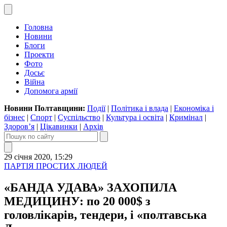
Головна
Новини
Блоги
Проекти
Фото
Досьє
Війна
Допомога армії
Новини Полтавщини:
Події
|
Політика і влада
|
Економіка і
бізнес
|
Спорт
|
Суспільство
|
Культура і освіта
|
Кримінал
|
Здоров’я
|
Цікавинки
|
Архів
29 січня 2020, 15:29
ПАРТІЯ ПРОСТИХ ЛЮДЕЙ
«БАНДА УДАВА» ЗАХОПИЛА
МЕДИЦИНУ: по 20 000$ з
головлікарів, тендери, і «полтавська