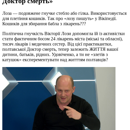
Доктор смерть»
Лоза — подовжене гнучке стебло або гілка. Використовується
для плетіння кошиків. Так про «лозу пишуть» у Вікіпедії.
Кошиків для збирання бабла з лікарень???
Політична гнучкість Вікторії Лози допомогла їй із активістки
стати фактичним босом 24 лікарень міста (міські та обласні),
тисяч лікарів і медичних сестер. Від цієї практикантки,
полтавської Доктор смерть, тепер залежить ЖИТТЯ вашої
дитини, батьків, рідних. Удовіченко, а ти не «злетів з
катушок» експерементувати над житттям полтавців?