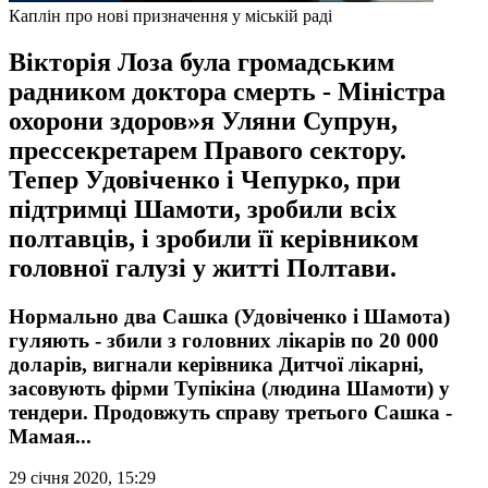
Каплін про нові призначення у міській раді
Вікторія Лоза була громадським
радником доктора смерть - Міністра
охорони здоров»я Уляни Супрун,
прессекретарем Правого сектору.
Тепер Удовіченко і Чепурко, при
підтримці Шамоти, зробили всіх
полтавців, і зробили її керівником
головної галузі у житті Полтави.
Нормально два Сашка (Удовіченко і Шамота)
гуляють - збили з головних лікарів по 20 000
доларів, вигнали керівника Дитчої лікарні,
засовують фірми Тупікіна (людина Шамоти) у
тендери. Продовжуть справу третього Сашка -
Мамая...
29 січня 2020, 15:29