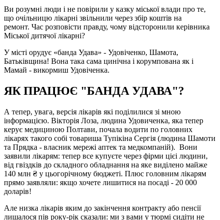
Ви розумні люди і не повірили у казку міської влади про те,
що очільницю лікарні звільнили через збір коштів на
ремонт. Час розповісти правду, чому відсторонили керівника
Міської дитячої лікарні?
У місті орудує «банда Удава» - Удовіченко, Шамота,
Батьківщина! Вона така сама цинічна і корумпована як і
Мамай - викормиш Удовіченка.
ЯК ПРАЦЮЄ "БАНДА УДАВА"?
А тепер, увага, версія лікарів які поділилися зі мною
інформацією. Вікторія Лоза, людина Удовиченка, яка тепер
керує медициною Полтави, почала водити по головних
лікарях такого собі товариша Тупікіна Сергія (людина Шамоти
та Прядка - власник мережі аптек та медкомпаній). Вони
заявили лікарям: тепер все купуєте через фірми цієі людини,
від гвіздків до складного обладнання на яке виділено майже
140 млн ₴ у цьогорічному бюджеті. Плюс головним лікарям
прямо заявляли: якщо хочете лишитис
я на посаді - 20 000
доларів!
Але низка лікарів яким до закінчення контракту або пенсії
лишалося пів року-рік сказали: ми з вами у тюрмі сидіти не