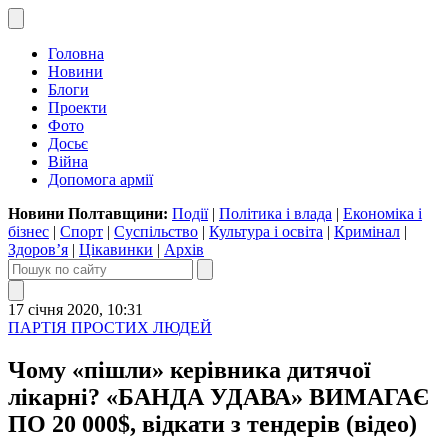
Головна
Новини
Блоги
Проекти
Фото
Досьє
Війна
Допомога армії
Новини Полтавщини:
Події
|
Політика і влада
|
Економіка і
бізнес
|
Спорт
|
Суспільство
|
Культура і освіта
|
Кримінал
|
Здоров’я
|
Цікавинки
|
Архів
17 січня 2020, 10:31
ПАРТІЯ ПРОСТИХ ЛЮДЕЙ
Чому «пішли» керівника дитячої
лікарні? «БАНДА УДАВА» ВИМАГАЄ
ПО 20 000$, відкати з тендерів (відео)