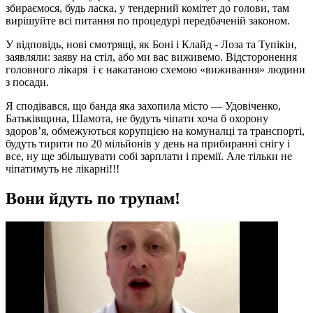
збираємося, будь ласка, у тендерний комітет до голови, там
вирішуйте всі питання по процедурі передбаченій законом.
У відповідь, нові смотрящі, як Боні і Клайд - Лоза та Тупікін,
заявляли: заяву на стіл, або ми вас виживемо. Відсторонення
головного лікаря і є накатаною схемою «виживання» людини
з посади.
Я сподівався, що банда яка захопила місто — Удовіченко,
Батьківщина, Шамота, не будуть чіпати хоча б охорону
здоров’я, обмежуються корупцією на комуналці та транспорті,
будуть тирити по 20 мільйонів у день на прибиранні снігу і
все, ну ще збільшувати собі зарплати і премії. Але тільки не
чіпатимуть не лікарні!!!
Вони йдуть по трупам!