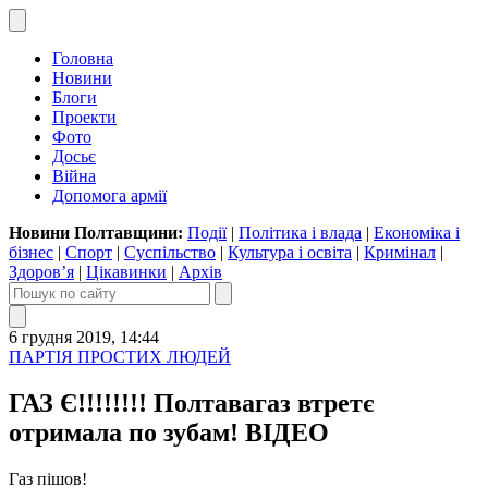
Головна
Новини
Блоги
Проекти
Фото
Досьє
Війна
Допомога армії
Новини Полтавщини:
Події
|
Політика і влада
|
Економіка і
бізнес
|
Спорт
|
Суспільство
|
Культура і освіта
|
Кримінал
|
Здоров’я
|
Цікавинки
|
Архів
6 грудня 2019, 14:44
ПАРТІЯ ПРОСТИХ ЛЮДЕЙ
ГАЗ Є!!!!!!!! Полтавагаз втретє
отримала по зубам! ВІДЕО
Газ пішов!