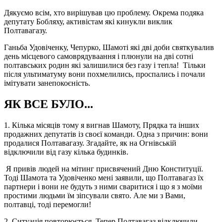
Дякуємо всім, хто вирішував цю проблему. Окрема подяка
депутату Бобляху, активістам які кинукли виклик
Полтавагазу.
Ганьба Удовіченку, Чепурко, Шамоті які дві доби святкувалив
день місцевого самоврядуваання і плюнули на дві сотні
полтавських родин які залишилися без газу і тепла! Тільки
після ультиматуму вони похмелились, проспались і почали
імітувати занепокоєність.
ЯК ВСЕ БУЛО...
1. Кілька місяців тому я вигнав Шамоту, Прядка та інших
продажних депутатів із своєї команди. Одна з причин: вони
продалися Полтавагазу. Згадайте, як на Огнівській
відключили від газу кілька будинків.
Я привів людей на мітинг присвячений Дню Конституції.
Тоді Шамота та Удовіченко мені заявили, що Полтавагаз їх
партнери і вони не будуть з ними сваритися і що я з моїми
простими людьми їм зіпсували свято. Але ми з Вами,
полтавці, тоді перемогли!
2. Ситуація повторюється. Тепер Полтавагаз відключили