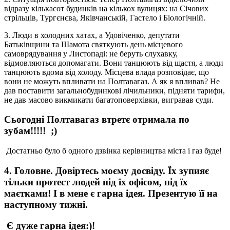
відразу кількасот будинків на кількох вулицях: на Січових
стрільців, Тургєнєва, Яківчанській, Гастело і Біологічній.
3. Люди в холодних хатах, а Удовіченко, депутати
Батьківщини та Шамота святкують день місцевого
самоврядування у Листопаді: не беруть слухавку,
відмовляються допомагати. Вони танцюють від щастя, а люди
танцюють вдома від холоду. Місцева влада розповідає, що
вони не можуть впливати на Полтавагаз. А як я впливав? Не
дав поставити загальнобудинкові лічильники, підняти тарифи,
не дав масово викмикати багатоповерхівки, вигравав суди.
Сьогодні Полтавагаз втретє отримала по
зубам!!!!! ;)
Достатньо було б одного дзвінка керівництва міста і газ буде!
4. Головне. Довіртесь моєму досвіду. Їх зупияє
тільки протест людей під їх офісом, під їх
маєтками! І в мене є гарна ідея. Презентую її на
наступному тижні.
Є дуже гарна ідея:)!