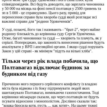
співвідповідачів. Всі будуть доводити, що зарплата чиновника
у 50 000 на місяць на фоні пенсії полтавця у 2500 гривень та
зп в 5 000 - це справедливо. Цього разу, привід для
перенесення справи була хвороба судді який розглядає всі
важливі справи для "родини Удовиченків".
У суді, позаочі, його так і називають - "брат-2", через майже
родинну близькість до керівника суду Сергія Удовіченка.
Отже, багаті чиновники та судді — хворіють та плачуть, як у
серіалі. Попереджаю, що законність винесення рішення будуть
аналізувати у ВРП і апеляційні органи. І якщо судді порушать
Закон у цій справі - як мінімум "підуть на вільні хліба".
Тільки через рік влада побачила, що
Полтавагаз відключає будинок за
будинком від газу
Причиною мого першого серйозного конфлікту із владою
міста була відмова з їх боку підтримувати людей яких
шантажувало Полтавагаз, вимикаючи газопостачання. Тоді
керівники міськради сказали, що через полтавців не будуть
псувати відносини з монополістом. Дослівно сказали так:
"кошка бросила котя, пусть … как хотят». На цьому тижні