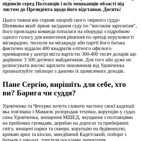
підписів серед Полтавців і всіх мешканців області під
листом до Президента щодо його відставки. Досить!
Цього тижня він сприяв хворобі свого «вірного судді»
Шевякова який зірвав засідання суду по "високим зарплатам",
його провладна команда попалася на оборудці з підробкою
одного голосу для винесення рішення по оренді нерухомості
міськрадою, тиснули на міськраду аби партії його батька
фактично віддали 400 квадратів елітного офісного
приміщення у центрі міста вартістю 300-400 тисяч доларів що
дорівнює 3 500 дитячих майданчиків. Для того аби дуже не
розписувати високі зарплати чиновників від Удовіченка
проаналізуйте таблицю з даними їх щомісячних доходів.
Пане Сергію, вирішіть для себе, хто
ви? Барига чи суддя?
Удовіченко та Чепурко хочуть сховати частину своєї каденції
яка пов'язана з Мамаєм: розпродаж техніки, корупцію у судах
сина Удовіченка, знищення МШЕД, знущання з полтавцями
на прийомах громадян, дерибан на дорогах та прибиранні
снігу, знищені парки та сквери, корупцію на будівництві,
криваві арки та кіоски, занедбаний Кадетський, побори з
батьків у школах, торгівля посадами директорів