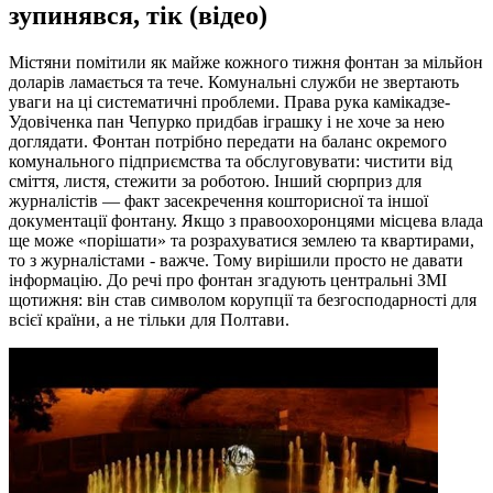
зупинявся, тік (відео)
Містяни помітили як майже кожного тижня фонтан за мільйон
доларів ламається та тече. Комунальні служби не звертають
уваги на ці систематичні проблеми. Права рука камікадзе-
Удовіченка пан Чепурко придбав іграшку і не хоче за нею
доглядати. Фонтан потрібно передати на баланс окремого
комунального підприємства та обслуговувати: чистити від
сміття, листя, стежити за роботою. Інший сюрприз для
журналістів — факт засекречення кошторисної та іншої
документації фонтану. Якщо з правоохоронцями місцева влада
ще може «порішати» та розрахуватися землею та квартирами,
то з журналістами - важче. Тому вирішили просто не давати
інформацію. До речі про фонтан згадують центральні ЗМІ
щотижня: він став символом корупції та безгосподарності для
всієї країни, а не тільки для Полтави.