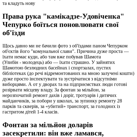
та кладуть нову
Права рука "камікадзе-Удовіченка"
Чепурко боїться поновлювати свої
об'їзди
Щось давно ми не бачили фото з об'їздами паном Чепурком
об'єктів його "комунальної слави". Причина дуже проста —
їхати немає куди, або там вже побував Шамота
(Улибін - молодець) або — їхати страшно. У зайнятих
Шамотою безлюдних басейнах і спортзалах, пустих
бібліотеках (до речі відремонтованих на мною залучені кошти)
дуже просто інспектувати та зустрічатися з відсутніми
виборцями. А от у дворах та на підприємствах люди готові
розірвати місцеву владу. За фонтан за мільйон, за
нерозпочатий ремонт дахів і доріг, тротуарів і дитячих
майданчиків, за побори у школах, за зупинку ремонту 28
парків та скверів, за «убитий» транспорт, за голодних із
гастритом дітей 1-4 класів.
Фонтан за мільйон доларів
засекретили: він вже ламався,