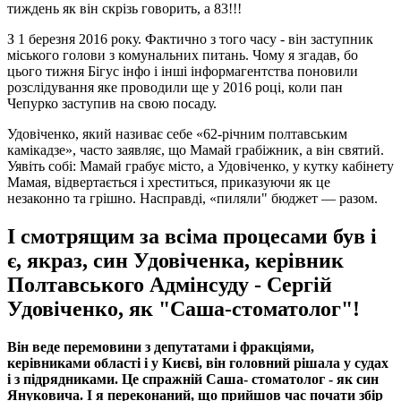
тиждень як він скрізь говорить, а 83!!!
З 1 березня 2016 року. Фактично з того часу - він заступник
міського голови з комунальних питань. Чому я згадав, бо
цього тижня Бігус інфо і інші інформагентства поновили
розслідування яке проводили ще у 2016 році, коли пан
Чепурко заступив на свою посаду.
Удовіченко, який називає себе «62-річним полтавським
камікадзе», часто заявляє, що Мамай грабіжник, а він святий.
Уявіть собі: Мамай грабує місто, а Удовіченко, у кутку кабінету
Мамая, відвертається і хреститься, приказуючи як це
незаконно та грішно. Насправді, «пиляли" бюджет — разом.
І смотрящим за всіма процесами був і
є, якраз, син Удовіченка, керівник
Полтавського Адмінсуду - Сергій
Удовіченко, як "Саша-стоматолог"!
Він веде перемовини з депутатами і фракціями,
керівниками області і у Києві, він головний рішала у судах
і з підрядниками. Це спражній Саша- стоматолог - як син
Януковича. І я переконаний, що прийшов час почати збір