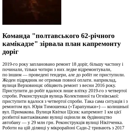
Команда "полтавського 62-річного
камікадзе" зірвала план капремонту
доріг
2019-го року заплановано ремонт 18 доріг, більшу частину і
починали, тільки чотири з них ледве відремонтували,
по іншим — проведені тендери, але до робіт не приступили.
Жоден підрядник не отримав повної оплати. наприклад,
вулиця Верховинця: обіцяють ремонт з весни 2016 року.
Приступити до робіт вдалося лише влітку 2019-го з четвертої
спроби. Реконструкція вулиць Колективної та Огнівської:
приступити вдалося з четвертої спроби. Така сама ситуація і з
ремонтом вул. Юрія Тимошенка («Тарапуньки») — колишньої
вул. Примакова. Вулиця Квітки Цісик: капремонт 1 км цієї
розбитої вантажівками вулиці оцінили як будівництво
автобану — у 29 млн грн. Реконструкція вулиці Нікітченка.
Роботи на цій ділянці у мікрорайоні Сади-2 тривають з 2017