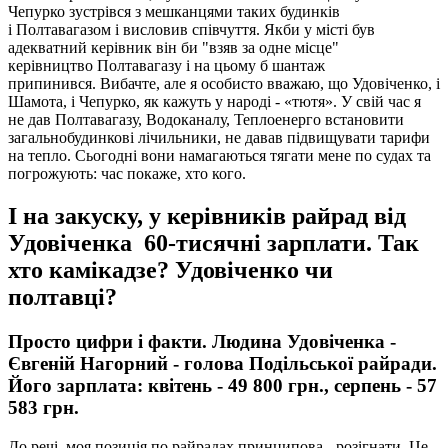
Чепурко зустрівся з мешканцями таких будинків
і Полтавагазом і висловив співчуття. Якби у місті був
адекватний керівник він би "взяв за одне місце"
керівництво Полтавагазу і на цьому б шантаж
припинився. Вибачте, але я особисто вважаю, що Удовіченко, і
Шамота, і Чепурко, як кажуть у народі - «тютя». У свій час я
не дав Полтавагазу, Водоканалу, Теплоенерго встановити
загальнобудинкові лічильники, не давав підвищувати тарифи
на тепло. Сьогодні вони намагаються тягати мене по судах та
погрожують: час покаже, хто кого.
І на закуску, у керівників райрад від
Удовіченка 60-тисячні зарплати. Так
хто камікадзе? Удовіченко чи
полтавці?
Просто цифри і факти. Людина Удовіченка -
Євгеній Нагорний - голова Подільської райради.
Його зарплата: квітень - 49 800 грн., серпень - 57
583 грн.
До речі, моя позиція по райрадах принципова - розігнати. Це