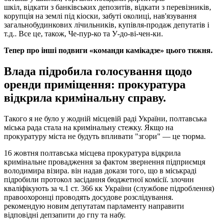
шкіл, відкати з банківських депозитів, відкати з перевізників,
корупція на землі під кіоски, забуті околиці, нав'язування
загальнобудинкових лічильників, купівля-продаж депутатів і
т.д.. Все це, також, Че-пур-ко та У-до-ві-чен-ки.
Тепер про інші подвиги «команди камікадзе» цього тижня.
Влада підробила голосування щодо
оренди приміщення: прокуратура
відкрила кримінальну справу.
Такого я не було у жодній місцевій раді України, полтавська
міська рада стала на кримінальну стежку. Якщо на
прокуратуру міста не будуть впливати "згори" — це тюрма.
16 жовтня полтавська місцева прокуратура відкрила
кримінальне провадження за фактом звернення підприємця
володимира візира. він надав докази того, що в міськраді
підробили протокол засідання бюджетної комісії. злочин
кваліфікують за ч.1 ст. 366 кк України (службове підроблення)
правоохоронці проводять досудове розслідування.
рекомендую новим депутатам парламенту направити
відповідні депзапити до гпу та набу.