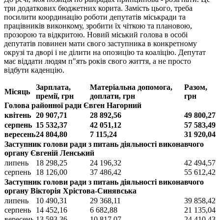
три додаткових бюджетних корита. Замість цього, треба
посилити координацію роботи депутатів міськради та
працівників виконкому, зробити їх чіткою та плановою,
прозорою та відкритою. Новий міський голова в особі
депутатів повинен мати свого заступника в конкретному
окрузі та дворі і не ділити на опозицію та коаліцію. Депутат
має віддати людям п"ять років свого життя, а не просто
відбути каденцію.
Зарплата,
Матеріальна допомога,
Разом,
Місяць
премії, грн
доплати, грн
грн
Голова районної ради Євген Нагорний
квітень
20 907,71
28 892,56
49 800,27
серпень
15 532,37
42 051,12
57 583,49
вересень
24 804,80
7 115,24
31 920,04
Заступник голови ради з питань діяльності виконавчого
органу Євгеній Ленський
липень
18 298,25
24 196,32
42 494,57
серпень
18 126,00
37 486,42
55 612,42
Заступник голови ради з питань діяльності виконавчого
органу Вікторія Хрістова-Синявська
липень
10 490,31
29 368,11
39 858,42
серпень
14 452,16
6 682,88
21 135,04
вересень
13 593,36
10 817,07
24 410,43