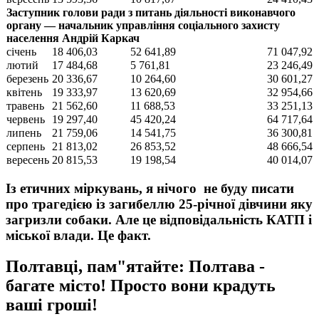
Заступник голови ради з питань діяльності виконавчого
органу — начальник управління соціального захисту
населення Андрій Каркач
січень
18 406,03
52 641,89
71 047,92
лютий
17 484,68
5 761,81
23 246,49
березень
20 336,67
10 264,60
30 601,27
квітень
19 333,97
13 620,69
32 954,66
травень
21 562,60
11 688,53
33 251,13
червень
19 297,40
45 420,24
64 717,64
липень
21 759,06
14 541,75
36 300,81
серпень
21 813,02
26 853,52
48 666,54
вересень
20 815,53
19 198,54
40 014,07
Із етичних міркувань, я нічого не буду писати
про трагедією із загибеллю 25-річної дівчини яку
загризли собаки. Але це відповідальність КАТП і
міської влади. Це факт.
Полтавці, пам"ятайте: Полтава -
багате місто! Просто вони крадуть
ваші гроші!