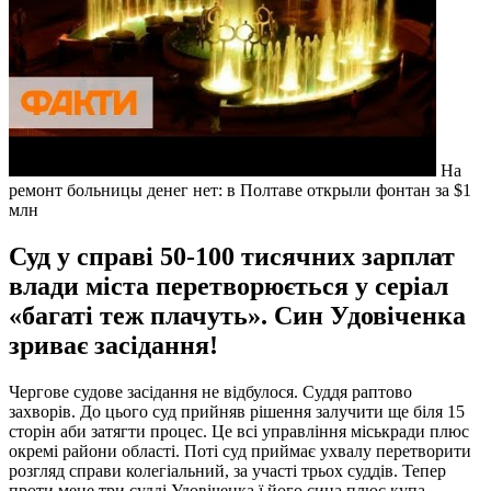
На
ремонт больницы денег нет: в Полтаве открыли фонтан за $1
млн
Суд у справі 50-100 тисячних зарплат
влади міста перетворюється у серіал
«багаті теж плачуть». Син Удовіченка
зриває засідання!
Чергове судове засідання не відбулося. Суддя раптово
захворів. До цього суд прийняв рішення залучити ще біля 15
сторін аби затягти процес. Це всі управління міськради плюс
окремі райони області. Поті суд приймає ухвалу перетворити
розгляд справи колегіальний, за участі трьох суддів. Тепер
проти мене три судді Удовіченка ї його сина плюс купа