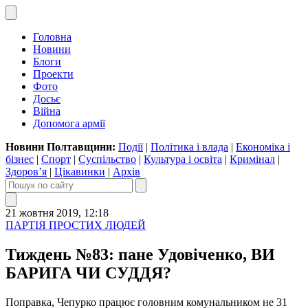
Головна
Новини
Блоги
Проекти
Фото
Досьє
Війна
Допомога армії
Новини Полтавщини:
Події
|
Політика і влада
|
Економіка і
бізнес
|
Спорт
|
Суспільство
|
Культура і освіта
|
Кримінал
|
Здоров’я
|
Цікавинки
|
Архів
21 жовтня 2019, 12:18
ПАРТІЯ ПРОСТИХ ЛЮДЕЙ
Тиждень №83: пане Удовіченко, ВИ
БАРИГА ЧИ СУДДЯ?
Поправка, Чепурко працює головним комунальником не 31