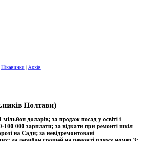
|
Цікавинки
|
Архів
льників Полтави)
льйон доларів; за продаж посад у освіті і
0-100 000 зарплати; за відкати при ремонті шкіл
орозі на Сади; за невідремонтовані
д них; за дерибан грошей на ремонті пляжу номер 3;