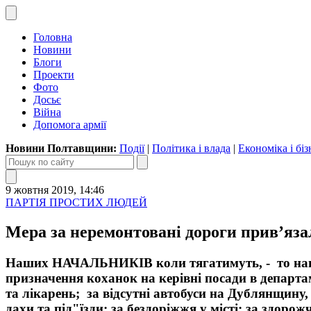
Головна
Новини
Блоги
Проекти
Фото
Досьє
Війна
Допомога армії
Новини Полтавщини:
Події
|
Політика і влада
|
Економіка і біз
9 жовтня 2019, 14:46
ПАРТІЯ ПРОСТИХ ЛЮДЕЙ
Мера за неремонтовані дороги прив’язал
Наших НАЧАЛЬНИКІВ коли тягатимуть, - то навкол
призначення коханок на керівні посади в департам
та лікарень; за відсутні автобуси на Дублянщину, 
дахи та під"їзди; за бездоріжжя у місті; за здоро