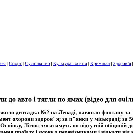
нес
|
Спорт
|
Суспільство
|
Культура і освіта
|
Кримінал
|
Здоров’я
и до авто і тягли по ямах (відео для очі
о дитсадка №2 на Леваді, навколо фонтану за 1 мі
ент охорони здоров"я; за п"янки у міськраді; за 5
Огнівку, Лісок; тягатимуть по відсутній обіцяній д
жчання проїзду і змову з перевізниками і відкати ві