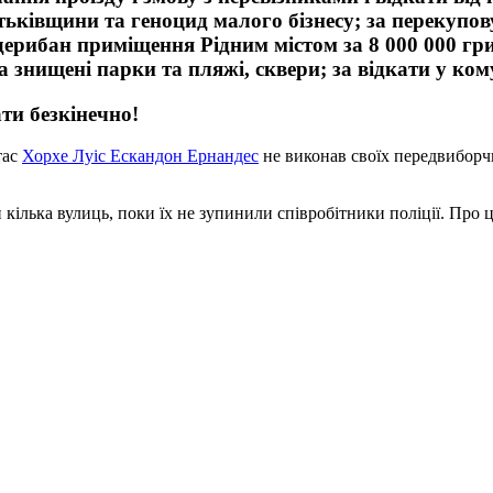
атьківщини та геноцид малого бізнесу; за перекупов
дерибан приміщення Рідним містом за 8 000 000 грив
 знищені парки та пляжі, сквери; за відкати у ком
и безкінечно!
тас
Хорхе Луіс Ескандон Ернандес
не виконав своїх передвиборчи
кілька вулиць, поки їх не зупинили співробітники поліції. Про ц