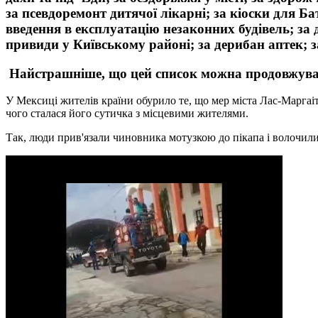
за псевдоремонт дитячої лікарні; за кіоски для Б
введення в експлуатацію незаконних будівель; за 
привиди у Київському районі; за дерибан аптек; за
Найстрашніше, що цей список можна продовжуват
У Мексиці жителів країни обурило те, що мер міста Лас-Маргаі
чого сталася його сутичка з місцевими жителями.
Так, люди прив'язали чиновника мотузкою до пікапа і волочили 