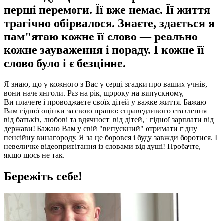
перші перемоги. Її вже немає. Її життя
трагічно обірвалося. Знаєте, здається я
пам"ятаю кожне її слово — реально
кожне зауваження і пораду. І кожне її
слово було і є безцінне.
Я знаю, що у кожного з Вас у серці згадки про ваших учнів,
вони наче янголи. Раз на рік, щороку на випускному,
Ви плачете і проводжаєте своїх дітей у важке життя. Бажаю
Вам гідної оцінки за свою працю: справедливого ставлення
від батьків, любові та вдячності від дітей, і гідної зарплати від
держави! Бажаю Вам у свій "випускний" отримати гідну
пенсійну винагороду. Я за це боровся і буду завжди боротися. І
невеличке відеопривітання із словами від душі! Пробачте,
якщо щось не так.
Бережіть себе!