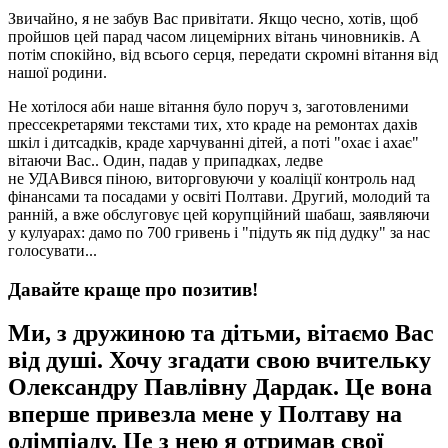
Звичайно, я не забув Вас привітати. Якщо чесно, хотів, щоб
пройшов цей парад часом лицемірних вітань чиновників. А
потім спокійно, від всього серця, передати скромні вітання від
нашої родини.
Не хотілося аби наше вітання було поруч з, заготовленими
прессекретарями текстами тих, хто краде на ремонтах дахів
шкіл і дитсадків, краде харчуванні дітей, а поті "охає і ахає"
вітаючи Вас.. Один, падав у припадках, ледве
не УДАВився піною, виторговуючи у коаліції контроль над
фінансами та посадами у освіті Полтави. Другий, молодий та
ранній, а вже обслуговує цей корупційний шабаш, заявляючи
у кулуарах: дамо по 700 гривень і "підуть як під дудку" за нас
голосувати...
Давайте краще про позитив!
Ми, з дружиною та дітьми, вітаємо Вас
від душі. Хочу згадати свою вчительку
Олександру Павлівну Дардак. Це вона
вперше привезла мене у Полтаву на
олімпіаду. Це з нею я отримав свої