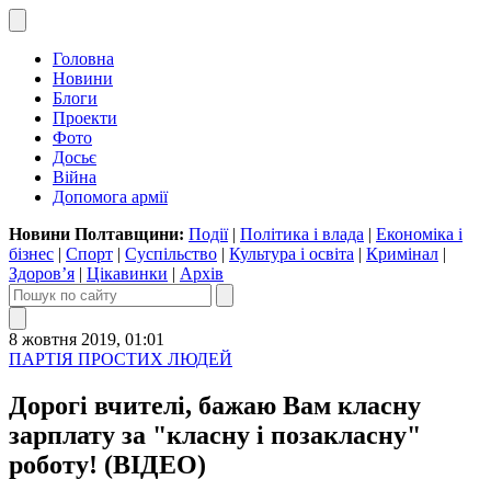
Головна
Новини
Блоги
Проекти
Фото
Досьє
Війна
Допомога армії
Новини Полтавщини:
Події
|
Політика і влада
|
Економіка і
бізнес
|
Спорт
|
Суспільство
|
Культура і освіта
|
Кримінал
|
Здоров’я
|
Цікавинки
|
Архів
8 жовтня 2019, 01:01
ПАРТІЯ ПРОСТИХ ЛЮДЕЙ
Дорогі вчителі, бажаю Вам класну
зарплату за "класну і позакласну"
роботу! (ВІДЕО)