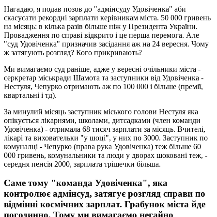
Нагадаю, я подав позов до "адмінсуду Удовіченка" аби
скасусати рекордні зарплати керівникам міста. 50 000 гривень
на місяць: в кілька разів більше ніж у Президента України.
Провадження по справі відкрито і це перша перемога. Але
"суд Удовіченка" призначив засідання аж на 24 вересня. Чому
ж затягують розгляд? Кого прикривають?
Ми вимагаємо суд раніше, адже у вересні очільники міста -
серкретар міськради Шамота та заступники від Удовіченка -
Нестуля, Чепурко отримають аж по 100 000 і більше (премії,
квартальні і тд).
За минулий місяць заступник міського голови Нестуля яка
опікується лікарнями, школами, дитсадками (член команди
Удовіченка) - отримала 68 тисяч зарплати за місяць. Вчителі,
лікарі та виховательки "у шоці", у них по 3000. Заступник по
комуналці - Чепурко (права рука Удовіченка) теж більше 60
000 гривень, комунальники та люди у дворах шоковані теж, -
середня пенсія 2000, зарплата трішечки більша.
Саме тому "команда Удовіченка", яка
контролює адмінсуд, затягує розгляд справи по
відмінні космічних зарплат. Грабунок міста йде
погодинно. Тому ми вимагаємо негайно