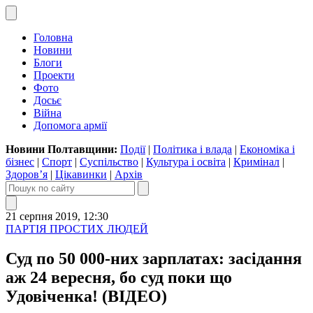
Головна
Новини
Блоги
Проекти
Фото
Досьє
Війна
Допомога армії
Новини Полтавщини:
Події
|
Політика і влада
|
Економіка і
бізнес
|
Спорт
|
Суспільство
|
Культура і освіта
|
Кримінал
|
Здоров’я
|
Цікавинки
|
Архів
21 серпня 2019, 12:30
ПАРТІЯ ПРОСТИХ ЛЮДЕЙ
Суд по 50 000-них зарплатах: засідання
аж 24 вересня, бо суд поки що
Удовіченка! (ВІДЕО)