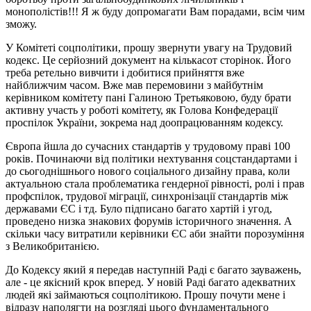
монополістів!!! Я ж буду допромагати Вам порадами, всім чим
зможу.
У Комітеті соцполітики, прошу звернути увагу на Трудовий
кодекс. Це серйозний документ на кількасот сторінок. Його
треба ретельно вивчити і добитися прийняття вже
найближчим часом. Вже мав перемовини з майбутнім
керівником комітету пані Галиною Третьяковою, буду брати
активну участь у роботі комітету, як Голова Конфедерації
проспілок України, зокрема над доопрацюванням кодексу.
Європа йшла до сучасних стандартів у трудовому праві 100
років. Починаючи від політики нехтування соцстандартами і
до сьогоднішнього нового соціального дизайну права, коли
актуальною стала проблематика гендерної рівності, ролі і прав
профспілок, трудової міграції, синхронізації стандартів між
державами ЄС і тд. Було підписано багато хартій і угод,
проведено низка знакових форумів історичного значення. А
скільки часу витратили керівники ЄС аби знайти порозуміння
з Великобританією.
До Кодексу який я передав наступній Раді є багато зауважень,
але - це якісний крок вперед. У новій Раді багато адекватних
людей які займаються соцполітикою. Прошу почути мене і
відразу наполягти на розгляді цього фундаментального