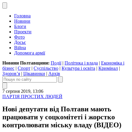
Головна
Новини
Блоги
Проекти
Фото
Досьє
Війна
Допомога армії
Новини Полтавщини:
Події
|
Політика і влада
|
Економіка і
бізнес
|
Спорт
|
Суспільство
|
Культура і освіта
|
Кримінал
|
Здоров’я
|
Цікавинки
|
Архів
7 серпня 2019, 13:06
ПАРТІЯ ПРОСТИХ ЛЮДЕЙ
Нові депутати від Полтави мають
працювати у соцкомітеті і жорстко
контролювати міську владу (ВІДЕО)