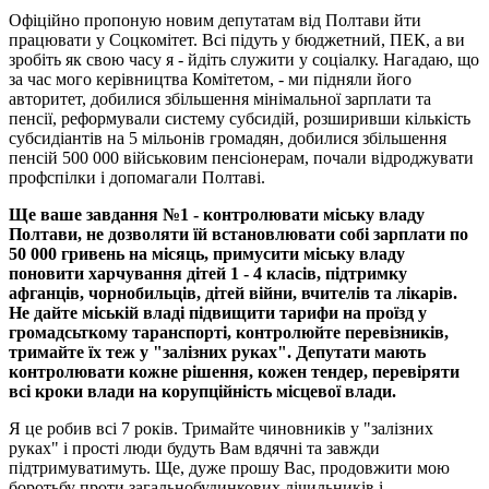
Офіційно пропоную новим депутатам від Полтави йти
працювати у Соцкомітет. Всі підуть у бюджетний, ПЕК, а ви
зробіть як свою часу я - йдіть служити у соціалку. Нагадаю, що
за час мого керівництва Комітетом, - ми підняли його
авторитет, добилися збільшення мінімальної зарплати та
пенсії, реформували систему субсидій, розширивши кількість
субсидіантів на 5 мільонів громадян, добилися збільшення
пенсій 500 000 військовим пенсіонерам, почали відроджувати
профспілки і допомагали Полтаві.
Ще ваше завдання №1 - контролювати міську владу
Полтави, не дозволяти їй встановлювати собі зарплати по
50 000 гривень на місяць, примусити міську владу
поновити харчування дітей 1 - 4 класів, підтримку
афганців, чорнобильців, дітей війни, вчителів та лікарів.
Не дайте міській владі підвищити тарифи на проїзд у
громадсьткому таранспорті, контролюйте перевізників,
тримайте їх теж у "залізних руках". Депутати мають
контролювати кожне рішення, кожен тендер, перевіряти
всі кроки влади на корупційність місцевої влади.
Я це робив всі 7 років. Тримайте чиновників у "залізних
руках" і прості люди будуть Вам вдячні та завжди
підтримуватимуть. Ще, дуже прошу Вас, продовжити мою
боротьбу проти загальнобудинкових лічильників і