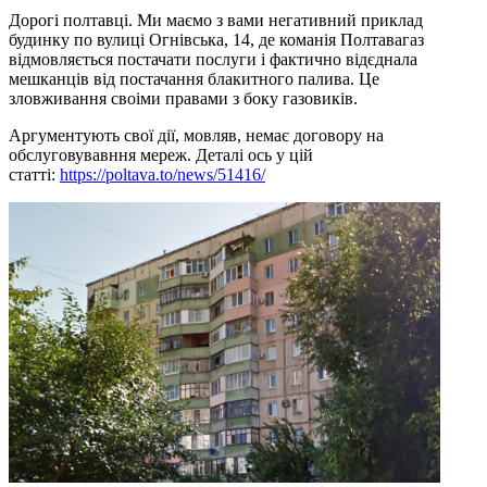
Дорогі полтавці. Ми маємо з вами негативний приклад
будинку по вулиці Огнівська, 14, де команія Полтавагаз
відмовляється постачати послуги і фактично відєднала
мешканців від постачання блакитного палива. Це
зловживання своіми правами з боку газовиків.
Аргументують свої дії, мовляв, немає договору на
обслуговувавння мереж. Деталі ось у цій
статті:
https://poltava.to/news/51416/