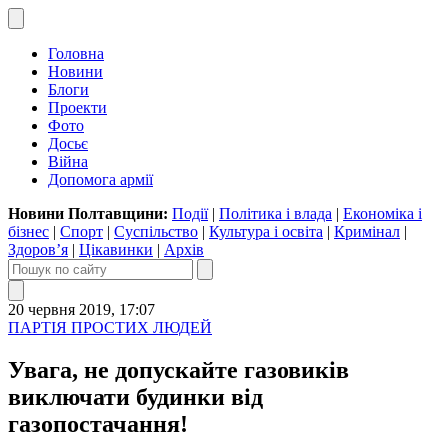
Головна
Новини
Блоги
Проекти
Фото
Досьє
Війна
Допомога армії
Новини Полтавщини:
Події
|
Політика і влада
|
Економіка і
бізнес
|
Спорт
|
Суспільство
|
Культура і освіта
|
Кримінал
|
Здоров’я
|
Цікавинки
|
Архів
20 червня 2019, 17:07
ПАРТІЯ ПРОСТИХ ЛЮДЕЙ
Увага, не допускайте газовиків
виключати будинки від
газопостачання!