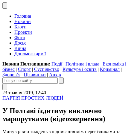
Головна
Новини
Блоги
Проекти
Фото
Досьє
Війна
Допомога армії
Новини Полтавщини:
Події
|
Політика і влада
|
Економіка і
бізнес
|
Спорт
|
Суспільство
|
Культура і освіта
|
Кримінал
|
Здоров’я
|
Цікавинки
|
Архів
23 травня 2019, 12:40
ПАРТІЯ ПРОСТИХ ЛЮДЕЙ
У Полтаві їздитиму виключно
маршрутками (відеозвернення)
Минув рівно тиждень з підписання між перевізниками та