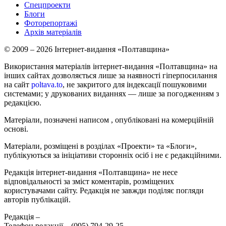
Спецпроекти
Блоги
Фоторепортажі
Архів матеріалів
© 2009 – 2026 Інтернет-видання «Полтавщина»
Використання матеріалів інтернет-видання «Полтавщина» на
інших сайтах дозволяється лише за наявності гіперпосилання
на сайт
poltava.to
, не закритого для індексації пошуковими
системами; у друкованих виданнях — лише за погодженням з
редакцією.
Матеріали, позначені написом
, опубліковані на комерційній
основі.
Матеріали, розміщені в розділах «Проекти» та «Блоги»,
публікуються за ініціативи сторонніх осіб і не є редакційними.
Редакція інтернет-видання «Полтавщина» не несе
відповідальності за зміст коментарів, розміщених
користувачами сайту. Редакція не завжди поділяє погляди
авторів публікацій.
Редакція –
Телефон редакції –
(095) 794-29-25