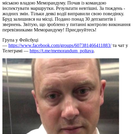
міською владою Меморандуму. Почав із командою
інспектувати маршрутки. Результати невтішні. За тиждень -
жодних змін. Тільки деякі водії виправили свою поведінку.
Бруд залишився на місці. Подано понад 30 депзапитів і
звернень. Звітую, що зроблено у питанні контролю виконання
перевізниками Меморандуму! Приєднуйтесь!
Група у Фейсбуці
—
https://www.facebook.com/groups/607381466411883/
та чат у
Телеграмі —
https://t.me/memorandum_poltava
.