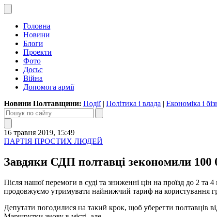
Головна
Новини
Блоги
Проекти
Фото
Досьє
Війна
Допомога армії
Новини Полтавщини:
Події
|
Політика і влада
|
Економіка і біз
16 травня 2019, 15:49
ПАРТІЯ ПРОСТИХ ЛЮДЕЙ
Завдяки СДП полтавці зекономили 100 0
Після нашої перемоги в суді та зниженні цін на проїзд до 2 та 4
продовжуємо утримувати найнижчий тариф на користування гр
Депутати погодилися на такий крок, щоб уберегти полтавців від
Маршрутки знову в місті, але...