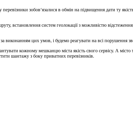
еревізники зобов‘язалися в обмін на підвищення дати ту якість п
шруту, встановлення систем геолокації з можливістю відстеження
 за виконанням цих умов, і будемо реагувати на всі порушення 
антувати кожному мешканцю міста якість свого сервісу. А місто
стити шантажу з боку приватних перевізників.