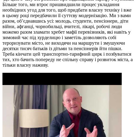
Більше того, ми втроє пришвидшили процес укладання
необхідних угод для того, щоб придбати власну техніку і вже
в цьому році передбачили її суттєву модернізацію. Ми з вами
разом, об’єднавшись усі: молодь, студенти, пенсіонери, діти
війни, афганці, чорнобильці, вчителі, лікарі, робочі люди
можемо разом зламати хребет мафії перевізників, які навіть у
зимовий час під хурделицю і заметіль дозволяють собі
тероризувати місто, не виходячи на маршрути і змушуючи
десятки тисяч батьків із дітьми та пенсіонерів йти пішки.
Треба кінчати цей транспортно-тарифний цирк і позбуватися
тих, хто бачить попереду не спільну справу і розвиток міста, а
тільки власну наживу.