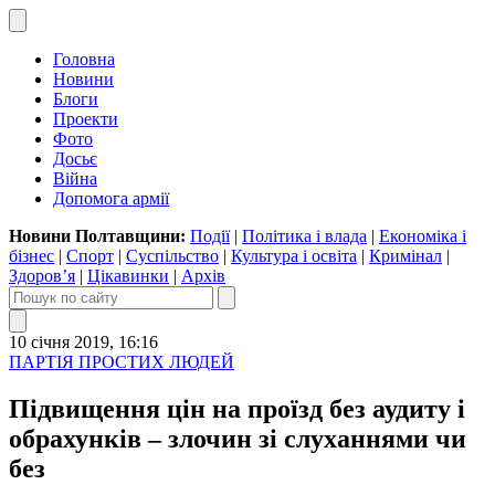
Головна
Новини
Блоги
Проекти
Фото
Досьє
Війна
Допомога армії
Новини Полтавщини:
Події
|
Політика і влада
|
Економіка і
бізнес
|
Спорт
|
Суспільство
|
Культура і освіта
|
Кримінал
|
Здоров’я
|
Цікавинки
|
Архів
10 січня 2019, 16:16
ПАРТІЯ ПРОСТИХ ЛЮДЕЙ
Підвищення цін на проїзд без аудиту і
обрахунків – злочин зі слуханнями чи
без