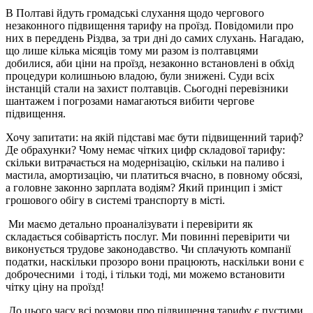
В Полтаві йдуть громадські слухання щодо чергового
незаконного підвищення тарифу на проїзд. Повідомили про
них в переддень Різдва, за три дні до самих слухань. Нагадаю,
що лише кілька місяців тому ми разом із полтавцями
добилися, аби ціни на проїзд, незаконно встановлені в обхід
процедури колишньою владою, були знижені. Суди всіх
інстанцій стали на захист полтавців. Сьогодні перевізники
шантажем і погрозами намагаються вибити чергове
підвищення.
Хочу запитати: на якій підставі має бути підвищенний тариф?
Де обрахунки? Чому немає чітких цифр складової тарифу:
скільки витрачається на модернізацію, скільки на паливо і
мастила, амортизацію, чи платиться вчасно, в повному обсязі,
а головне законно зарплата водіям? Який принцип і зміст
грошового обігу в системі транспорту в місті.
Ми маємо детально проаналізувати і перевірити як
складається собівартість послуг. Ми повинні перевірити чи
виконується трудове законодавство. Чи сплачують компанії
податки, наскільки прозоро вони працюють, наскільки вони є
доброчесними і тоді, і тільки тоді, ми можемо встановити
чітку ціну на проїзд!
До цього часу всі розмови про підвищення тарифу є пустими.