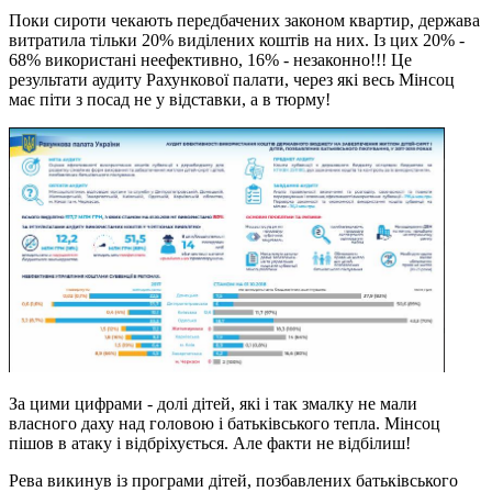
Поки сироти чекають передбачених законом квартир, держава
витратила тільки 20% виділених коштів на них. Із цих 20% -
68% використані неефективно, 16% - незаконно!!! Це
результати аудиту Рахункової палати, через які весь Мінсоц
має піти з посад не у відставки, а в тюрму!
За цими цифрами - долі дітей, які і так змалку не мали
власного даху над головою і батьківського тепла. Мінсоц
пішов в атаку і відбріхується. Але факти не відбілиш!
Рева викинув із програми дітей, позбавлених батьківського