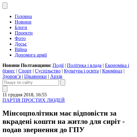
Головна
Новини
Блоги
Проекти
Фото
Досьє
Війна
Допомога армії
Новини Полтавщини:
Події
|
Політика і влада
|
Економіка і
бізнес
|
Спорт
|
Суспільство
|
Культура і освіта
|
Кримінал
|
Здоров’я
|
Цікавинки
|
Архів
11 грудня 2018, 16:55
ПАРТІЯ ПРОСТИХ ЛЮДЕЙ
Мінсоцполітики має відповісти за
вкрадені кошти на житло для сиріт -
подав звернення до ГПУ