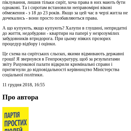
піклування, лишив тільки сиріт, хоча права в них мають бути
однакові. Та і сиротам встановили неправомірні вікові
обмеження - з 18 до 23 років. Якщо за цей час в черзі житла не
дочекались - вони просто позбавляються права.
А що купують, якщо купують? Халупи в глушині, непридатні
до життя, недобудови - квартири на папері у незрозумілих
забудовників втридорога. При цьому ніяких прозорих
процедур відбору і оцінки.
Це схема на сирітських сльозах, якими відмивають державні
гроші! Я звернувся в Генпрокуратуру, щоб за результатами
звіту Рахункової палати відкрили кримінальні справи і
притягнули до відповідальності керівництво Міністерства
соціальної політики.
11 грудня 2018, 16:55
Про автора