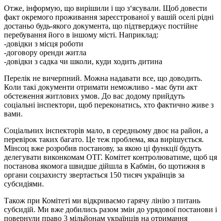
Отже, інформую, що вирішили і що з‘ясували. Щоб довести
факт окремого проживання зареєстрованої у вашій оселі рідні
достаньо будь-якого документа, що підтверджує постійне
перебування його в іншому місті. Наприклад:
-довідки з місця роботи
-договору оренди житла
-довідки з садка чи школи, куди ходить дитина
Перелік не вичерпний. Можна надавати все, що доводить.
Коли такі документи отримати неможливо - має бути акт
обстеження житлових умов. До вас додому прийдуть
соціальні інспектори, щоб переконатись, хто фактично живе з
вами.
Соціальних інспекторів мало, в середньому двоє на район, а
перевірок таких багато. Це теж проблема, яка вирішується.
Мінсоц вже розробив постанову, за якою ці функції будуть
делегувати виконкомам ОТГ. Комітет контролюватиме, щоб ця
постанова якомога швидше дійшла в Кабмін, бо щотижня в
органи соцзахисту звертається 150 тисяч українців за
субсидіями.
Також при Комітеті ми відкриваємо гарячу лінію з питань
субсидій. Ми вже добились разом змін до урядової постанови і
повернули право 3 мільйонам українців на отримання