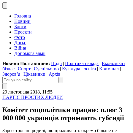
Головна
Новини
Блоги
Проекти
Фото
Досьє
Війна
Допомога армії
Новини Полтавщини:
Події
|
Політика і влада
|
Економіка і
бізнес
|
Спорт
|
Суспільство
|
Культура і освіта
|
Кримінал
|
Здоров’я
|
Цікавинки
|
Архів
29 листопада 2018, 11:55
ПАРТІЯ ПРОСТИХ ЛЮДЕЙ
Комітет соцполітики працює: плюс 3
000 000 українців отримають субсидії
Зареєстровані родичі, що проживають окремо більше не