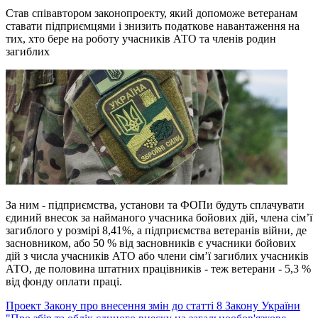
Став співавтором законопроекту, який допоможе ветеранам
ставати підприємцями і знизить податкове навантаження на
тих, хто бере на роботу учасників АТО та членів родин
загиблих
За ним - підприємства, установи та ФОПи будуть сплачувати
єдиний внесок за найманого учасника бойових дій, члена сім’ї
загиблого у розмірі 8,41%, а підприємства ветеранів війни, де
засновником, або 50 % від засновників є учасники бойових
дій з числа учасників АТО або члени сім’ї загиблих учасників
АТО, де половина штатних працівників - теж ветерани - 5,3 %
від фонду оплати праці.
Проект Закону про внесення змін до статті 8 Закону України