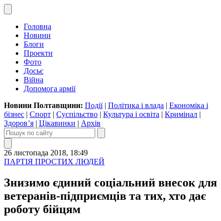
Головна
Новини
Блоги
Проекти
Фото
Досьє
Війна
Допомога армії
Новини Полтавщини:
Події
|
Політика і влада
|
Економіка і
бізнес
|
Спорт
|
Суспільство
|
Культура і освіта
|
Кримінал
|
Здоров’я
|
Цікавинки
|
Архів
26 листопада 2018, 18:49
ПАРТІЯ ПРОСТИХ ЛЮДЕЙ
Знизимо єдиний соціальний внесок для
ветеранів-підприємців та тих, хто дає
роботу бійцям