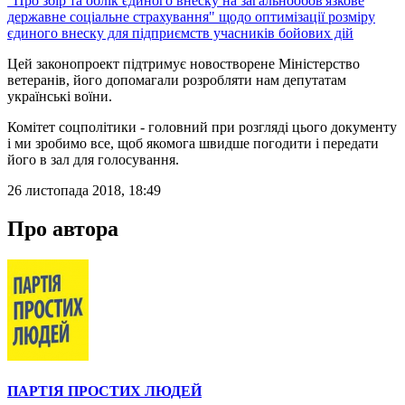
"Про збір та облік єдиного внеску на загальнообов'язкове
державне соціальне страхування" щодо оптимізації розміру
єдиного внеску для підприємств учасників бойових дій
Цей законопроект підтримує новостворене Міністерство
ветеранів, його допомагали розробляти нам депутатам
українські воїни.
Комітет соцполітики - головний при розгляді цього документу
і ми зробимо все, щоб якомога швидше погодити і передати
його в зал для голосування.
26 листопада 2018, 18:49
Про автора
ПАРТІЯ ПРОСТИХ ЛЮДЕЙ