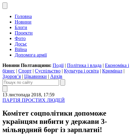
Головна
Новини
Блоги
Проекти
Фото
Досьє
Війна
Допомога армії
Новини Полтавщини:
Події
|
Політика і влада
|
Економіка і
бізнес
|
Спорт
|
Суспільство
|
Культура і освіта
|
Кримінал
|
Здоров’я
|
Цікавинки
|
Архів
13 листопада 2018, 17:59
ПАРТІЯ ПРОСТИХ ЛЮДЕЙ
Комітет соцполітики допоможе
українцям вибити у держави 3-
мільярдний борг із зарплатні!