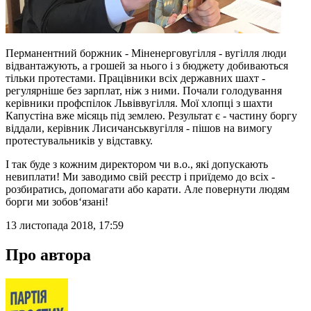
Перманентний боржник - Міненерговугілля - вугілля люди
відвантажують, а грошей за нього і з бюджету добиваються
тільки протестами. Працівники всіх державних шахт -
регулярніше без зарплат, ніж з ними. Почали голодування
керівники профспілок Львіввугілля. Мої хлопці з шахти
Капустіна вже місяць під землею. Результат є - частину боргу
віддали, керівник Лисичанськвугілля - пішов на вимогу
протестувальників у відставку.
І так буде з кожним директором чи в.о., які допускають
невиплати! Ми заводимо свій реєстр і приїдемо до всіх -
розбиратись, допомагати або карати. Але повернути людям
борги ми зобов‘язані!
13 листопада 2018, 17:59
Про автора