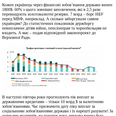
Кожен українець через фінансові зобов’язання держави винен
1800$. 60% з цього зовнішні запозичення, які в 2,5 рази
перевищують золотовалютні резерви. 7 млрд – борг НБУ
перед МВФ, наприклад. А скільки заборгували самим
українцям? До статистичних показників держборгу
невиплачене дітям війни, пенсіонерам та чорнобильцям не
входить. А має – подав відповідний законопроект до
Верховної Ради.
В наступні півтора роки прогнозують пік виплат за
державними кредитами – тільки 10 млрд $ за валютними
зобов’язаннями. Час призначити дату піку виплат за
соціальними зобов'язаннями держави і їх нарешті рахувати! За
оцінками експертів, на початок року держава винна була