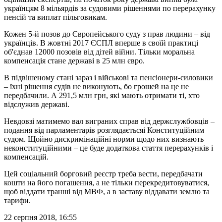
українцям 8 мільярдів за судовими рішеннями по перерахунку
пенсій та виплат пільговикам.
Кожен 5-й позов до Європейського суду з прав людини – від
українців. В жовтні 2017 ЄСПЛ вперше в своїй практиці
об'єднав 12000 позовів від дітей війни. Тільки моральна
компенсація стане державі в 25 млн євро.
В підвішеному стані зараз і військові та пенсіонери-силовики
– їхні рішення судів не виконують, бо грошей на це не
передбачили. А 291,5 млн грн, які мають отримати ті, хто
відслужив державі.
Невдовзі матимемо вал виграних справ від держслужбовців –
подання від парламентарів розглядаєтьсяі Конституційним
судом. Щойно дискримінаційні норми щодо них визнають
неконституційними – це буде додаткова стаття перерахунків і
компенсацій.
Цей соціальний борговий реєстр треба вести, передбачати
кошти на його погашення, а не тільки перекредитовуватися,
щоб віддати транші від МВФ, а в заставу віддавати землю та
тарифи.
22 серпня 2018, 16:55