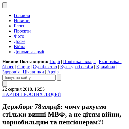
Головна
Новини
Блоги
Проекти
Фото
Досьє
Війна
Допомога армії
Новини Полтавщини:
Події
|
Політика і влада
|
Економіка і
бізнес
|
Спорт
|
Суспільство
|
Культура і освіта
|
Кримінал
|
Здоров’я
|
Цікавинки
|
Архів
22 серпня 2018, 16:55
ПАРТІЯ ПРОСТИХ ЛЮДЕЙ
Держборг 78млрд$: чому рахуємо
стільки винні МВФ, а не дітям війни,
чорнобильцям та пенсіонерам?!