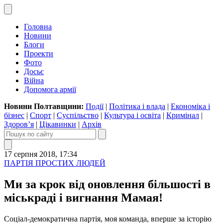
Головна
Новини
Блоги
Проекти
Фото
Досьє
Війна
Допомога армії
Новини Полтавщини:
Події
|
Політика і влада
|
Економіка і
бізнес
|
Спорт
|
Суспільство
|
Культура і освіта
|
Кримінал
|
Здоров’я
|
Цікавинки
|
Архів
17 серпня 2018, 17:34
ПАРТІЯ ПРОСТИХ ЛЮДЕЙ
Ми за крок від оновлення більшості в
міськраді і вигнання Мамая!
Соціал-демократична партія, моя команда, вперше за історію