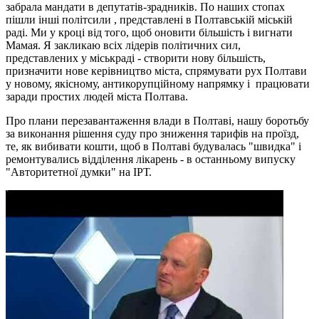
забрала мандати в депутатів-зрадників. По наших стопах
пішли інші політсили , представлені в Полтавській міській
раді. Ми у кроці від того, щоб оновити більшість і вигнати
Мамая. Я закликаю всіх лідерів політичних сил,
представлених у міськраді - створити нову більшість,
призначити нове керівництво міста, спрямувати рух Полтави
у новому, якісному, антикорупційному напрямку і працювати
заради простих людей міста Полтава.
Про плани перезавантаження влади в Полтаві, нашу боротьбу
за виконання рішення суду про зниження тарифів на проїзд,
те, як вибивати кошти, щоб в Полтаві будувалась "швидка" і
ремонтувались відділення лікарень - в останньому випуску
"Авторитетної думки" на ІРТ.