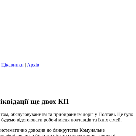
|
Цікавинки
|
Архів
квідації ще двох КП
онтом, обслуговуванням та прибиранням доріг у Полтаві. Це було
будемо відстоювати робочі місця полтавців та їхніх сімей.
 систематично доводив до банкрутства Комунальне
о ліквідоване, а його техніка та спорядження залишені