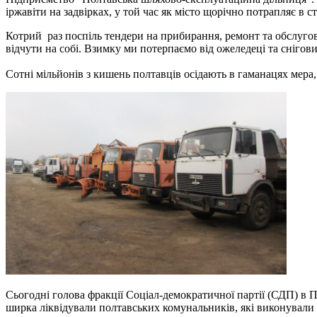
іржавіти на задвірках, у той час як місто щорічно потрапляє в с
Котрий раз поспіль тендери на прибирання, ремонт та обслугов
відчути на собі. Взимку ми потерпаємо від ожеледеці та снігови
Сотні мільйонів з кишень полтавців осідають в гаманацях мера
Сьогодні голова фракції Соціал-демократичної партії (СДП) в 
ширка ліквідували полтавських комунальників, які виконували