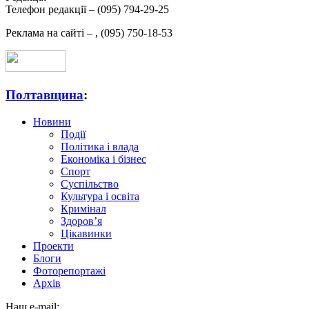
Телефон редакції –
(095) 794-29-25
Реклама на сайті –
,
(095) 750-18-53
Полтавщина
:
Новини
Події
Політика і влада
Економіка і бізнес
Спорт
Суспільство
Культура і освіта
Кримінал
Здоров’я
Цікавинки
Проекти
Блоги
Фоторепортажі
Архів
Наш e-mail: