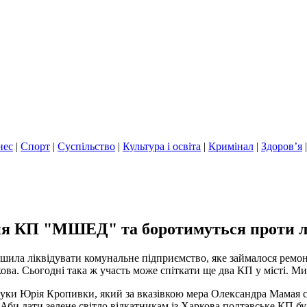
нес
|
Спорт
|
Суспільство
|
Культура і освіта
|
Кримінал
|
Здоров’я
ня КП "МШЕД" та боротимуться проти лі
ирішила ліквідувати комунальне підприємство, яке займалося рем
ова. Сьогодні така ж участь може спіткати ще два КП у місті. Ми 
 руки Юрія Кропивки, який за вказівкою мера Олександра Мамая
би дати зелене світло відкатникам із Харкова полтавське КП бул