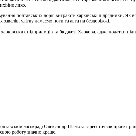
тихійне лихо.
ування полтавських доріг виграють харківські підрядники. Як в
х завалів, улітку ламаємо ноги та авта на бездоріжжі.
, харківських підприємців та бюджеті Харкова, адже податки під
Полтавській міськраді Олександр Шамота зареєстрував проект рі
 свою роботу значно краще.