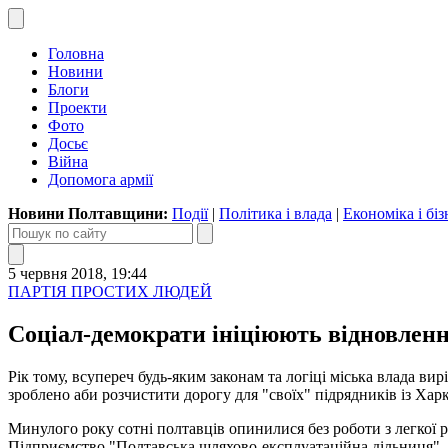
Головна
Новини
Блоги
Проекти
Фото
Досьє
Війна
Допомога армії
Новини Полтавщини:
Події
|
Політика і влада
|
Економіка і біз
5 червня 2018, 19:44
ПАРТІЯ ПРОСТИХ ЛЮДЕЙ
Соціал-демократи ініціюють відновлен
Рік тому, всупереч будь-яким законам та логіці міська влада в
зроблено аби розчистити дорогу для "своїх" підрядників із Харк
Минулого року сотні полтавців опинилися без роботи з легкої
Підприємство "Полтавська шляхово-експлуатаційна дільниця". А