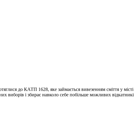
тяглися до КАТП 1628, яке займається вивезенням сміття у місті
их виборів і збирає навколо себе побільше можливих відкатників,