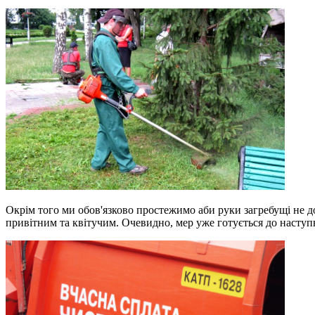
Окрім того ми обов'язково простежимо аби руки загребущі не до
привітним та квітучим. Очевидно, мер уже готується до наступн