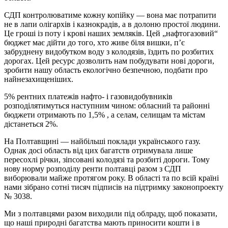
СДП контролюватиме кожну копійку — вона має потрапити
не в лапи олігархів і казнокрадів, а в долоню простої людини.
Це гроші із поту і крові наших земляків. Цей „нафтогазовий“
бюджет має дійти до того, хто живе біля вишки, п’є
забруднену видобутком воду з колодязів, їздить по розбитих
дорогах. Цей ресурс дозволить нам побудувати нові дороги,
зробити нашу область екологічно безпечною, подбати про
найнезахищеніших.
5% рентних платежів нафто- і газовидобувників
розподілятимуться наступним чином: обласний та районні
бюджети отримають по 1,5% , а селам, селищам та містам
дістанеться 2%.
На Полтавщині — найбільші поклади українського газу.
Однак досі область від цих багатств отримувала лише
пересохлі річки, зіпсовані колодязі та розбиті дороги. Тому
нову норму розподілу ренти полтавці разом з СДП
виборювали майже протягом року. В області та по всій країні
нами зібрано сотні тисяч підписів на підтримку законопроекту
№ 3038.
Ми з полтавцями разом виходили під облраду, щоб показати,
що наші природні багатства мають приносити кошти і в