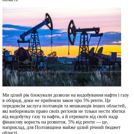
Ми цілий рік блокували дозволи на видобування нафти і газу
в облраді, доки не прийняли закон про 5% ренти. Це
передовсім заслуга полтавців та мешканців інших областей,
які виборювали право своїх регіонів не тільки нести збитки
від видобутку газу та нафти, а й отримати від своїх надр
фінансову користь на розвиток. 5% від ренти — це,
наприклад, для Полтавщини майже цілий річний бюджет
області.