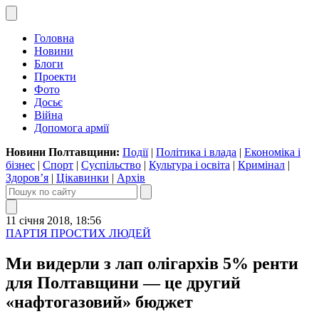
Головна
Новини
Блоги
Проекти
Фото
Досьє
Війна
Допомога армії
Новини Полтавщини:
Події
|
Політика і влада
|
Економіка і
бізнес
|
Спорт
|
Суспільство
|
Культура і освіта
|
Кримінал
|
Здоров’я
|
Цікавинки
|
Архів
11 січня 2018, 18:56
ПАРТІЯ ПРОСТИХ ЛЮДЕЙ
Ми видерли з лап олігархів 5% ренти
для Полтавщини — це другий
«нафтогазовий» бюджет