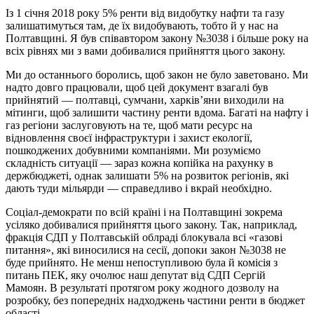
Із 1 січня 2018 року 5% ренти від видобутку нафти та газу
залишатимуться там, де їх видобувають, тобто й у нас на
Полтавщині. Я був співавтором закону №3038 і більше року на
всіх рівнях ми з вами добивалися прийняття цього закону.
Ми до останнього боролись, щоб закон не було заветовано. Ми
надто довго працювали, щоб цей документ взагалі був
прийнятий — полтавці, сумчани, харків’яни виходили на
мітинги, щоб залишити частину ренти вдома. Багаті на нафту і
газ регіони заслуговують на те, щоб мати ресурс на
відновлення своєї інфраструктури і захист екології,
пошкоджених добувними компаніями. Ми розуміємо
складність ситуації — зараз кожна копійка на рахунку в
держбюджеті, однак залишати 5% на розвиток регіонів, які
дають туди мільярди — справедливо і вкрай необхідно.
Соціал-демократи по всій країні і на Полтавщині зокрема
усіляко добивалися прийняття цього закону. Так, наприклад,
фракція СДП у Полтавській облраді блокувала всі «газові
питання», які виносилися на сесії, допоки закон №3038 не
буде прийнято. Не менш непоступливою була й комісія з
питань ПЕК, яку очолює наш депутат від СДП Сергій
Мамоян. В результаті протягом року жодного дозволу на
розробку, без попередніх надходжень частини ренти в бюджет
області.