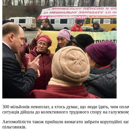
300 мільйонів невиплат, а хтось думає, що люди їдять, чим опл
ситуація дійшла до колективного трудового спору на галузевому
Автомобілісти також прийшли вимагати забрати корупційні лапи
пільговиків.