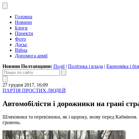
Головна
Новини
Блоги
Проекти
Фото
Досьє
Війна
Допомога армії
Новини Полтавщини:
Події
|
Політика і влада
|
Економіка і біз
27 грудня 2017, 16:09
ПАРТІЯ ПРОСТИХ ЛЮДЕЙ
Автомобілісти і дорожники на грані стр
Шляховики та перевізники, як і щороку, знову перед Кабміном.
гривень.