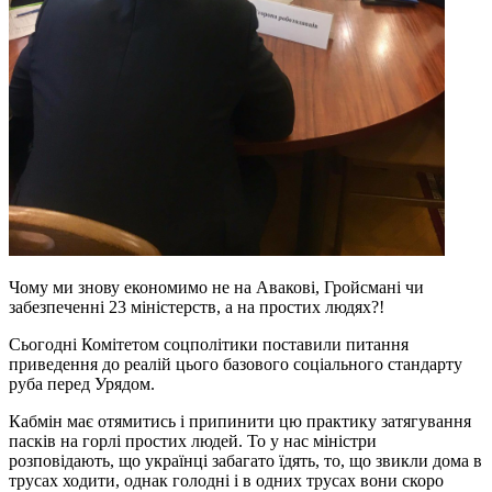
Чому ми знову економимо не на Авакові, Гройсмані чи
забезпеченні 23 міністерств, а на простих людях?!
Сьогодні Комітетом соцполітики поставили питання
приведення до реалій цього базового соціального стандарту
руба перед Урядом.
Кабмін має отямитись і припинити цю практику затягування
пасків на горлі простих людей. То у нас міністри
розповідають, що українці забагато їдять, то, що звикли дома в
трусах ходити, однак голодні і в одних трусах вони скоро