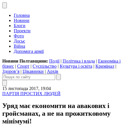
Головна
Новини
Блоги
Проекти
Фото
Досьє
Війна
Допомога армії
Новини Полтавщини:
Події
|
Політика і влада
|
Економіка і
бізнес
|
Спорт
|
Суспільство
|
Культура і освіта
|
Кримінал
|
Здоров’я
|
Цікавинки
|
Архів
15 листопада 2017, 19:04
ПАРТІЯ ПРОСТИХ ЛЮДЕЙ
Уряд має економити на авакових і
гройсманах, а не на прожитковому
мінімумі!