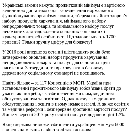
Українські закони кажуть: прожитковий мінімум є вартісною
величиною достатнього для забезпечення нормального
функціонування організму людини, збереження його здоров’я
набору продуктів харчування, мінімального набору
непродовольчих товарів та мінімального набору послуг,
необхідних для задоволення основних соціальних і
культурних потреб особистості. Що задовольняють 1700
гривень? Тільки зручну цифру для бюджету!
У 2016 році вперше за останні шістнадцять років було
затверджено оновлені набори продуктів харчування,
непродовольчих товарів та послуг для основних груп
населення. Затвердили, та враховувати в базовому
державному соціальному стандарті не поспішають.
Навіть більше – за 117 Конвенцією МОП, Україна при
встановленні прожиткового мінімуму зобов’язана брати до
уваги такі потреби, як забезпечення житлом, медичним
обслуговуванням та освітою. Однак послуг з медичного
обслуговування і освіти в ньому немає взагалі. А як же освітня
та медична реформи і безперервне зростання вартості послуг?
Лише у вересні 2017 року освітні послуги додали в ціні 12%.
Якщо держава не може забезпечити українцеві мінімум 6000
гривень на місяць- навіщо тоді така держава!