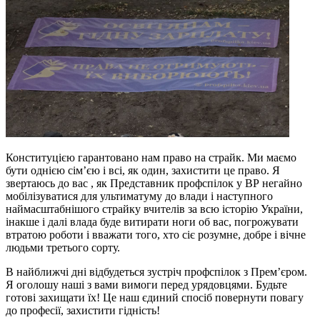
Конституцією гарантовано нам право на страйк. Ми маємо
бути однією сім’єю і всі, як один, захистити це право. Я
звертаюсь до вас , як Представник профспілок у ВР негайно
мобілізуватися для ультиматуму до влади і наступного
наймасштабнішого страйку вчителів за всю історію України,
інакше і далі влада буде витирати ноги об вас, погрожувати
втратою роботи і вважати того, хто сіє розумне, добре і вічне
людьми третього сорту.
В найближчі дні відбудеться зустріч профспілок з Прем’єром.
Я оголошу наші з вами вимоги перед урядовцями. Будьте
готові захищати їх! Це наш єдиний спосіб повернути повагу
до професії, захистити гідність!