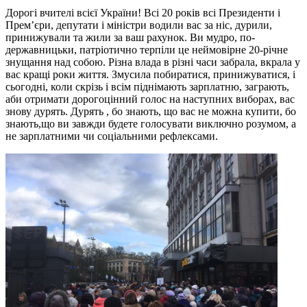
Дорогі вчителі всієї України! Всі 20 років всі Президенти і
Прем’єри, депутати і міністри водили вас за ніс, дурили,
принижували та жили за ваш рахунок. Ви мудро, по-
державницьки, патріотично терпіли це неймовірне 20-річне
знущання над собою. Різна влада в різні часи забрала, вкрала у
вас кращі роки життя. Змусила побиратися, принижуватися, і
сьогодні, коли скрізь і всім піднімають зарплатню, заграють,
аби отримати дорогоцінний голос на наступних виборах, вас
знову дурять. Дурять , бо знають, що вас не можна купити, бо
знають,що ви завжди будете голосувати виключно розумом, а
не зарплатними чи соціальними рефлексами.