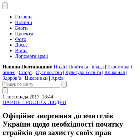
Головна
Новини
Блоги
Проекти
Фото
Досьє
Війна
Допомога армії
Новини Полтавщини:
Події
|
Політика і влада
|
Економіка і
бізнес
|
Спорт
|
Суспільство
|
Культура і освіта
|
Кримінал
|
Здоров’я
|
Цікавинки
|
Архів
1 листопада 2017, 18:44
ПАРТІЯ ПРОСТИХ ЛЮДЕЙ
Офіційне зверенння до вчителів
України щодо необхідності початку
страйків для захисту своїх прав