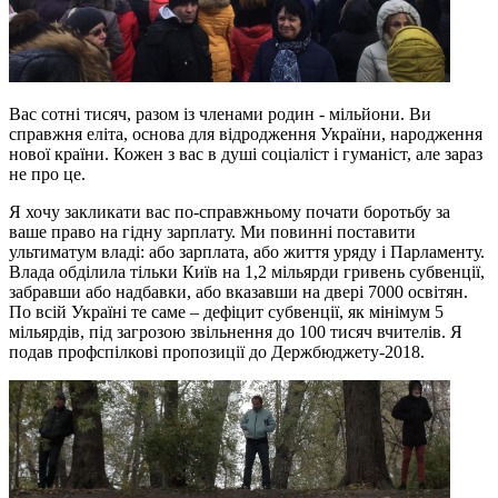
Вас сотні тисяч, разом із членами родин - мільйони. Ви
справжня еліта, основа для відродження України, народження
нової країни. Кожен з вас в душі соціаліст і гуманіст, але зараз
не про це.
Я хочу закликати вас по-справжньому почати боротьбу за
ваше право на гідну зарплату. Ми повинні поставити
ультиматум владі: або зарплата, або життя уряду і Парламенту.
Влада обділила тільки Київ на 1,2 мільярди гривень субвенції,
забравши або надбавки, або вказавши на двері 7000 освітян.
По всій Україні те саме – дефіцит субвенції, як мінімум 5
мільярдів, під загрозою звільнення до 100 тисяч вчителів. Я
подав профспілкові пропозиції до Держбюджету-2018.