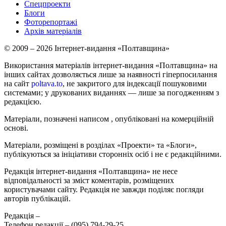
Спецпроекти
Блоги
Фоторепортажі
Архів матеріалів
© 2009 – 2026 Інтернет-видання «Полтавщина»
Використання матеріалів інтернет-видання «Полтавщина» на
інших сайтах дозволяється лише за наявності гіперпосилання
на сайт
poltava.to
, не закритого для індексації пошуковими
системами; у друкованих виданнях — лише за погодженням з
редакцією.
Матеріали, позначені написом
, опубліковані на комерційній
основі.
Матеріали, розміщені в розділах «Проекти» та «Блоги»,
публікуються за ініціативи сторонніх осіб і не є редакційними.
Редакція інтернет-видання «Полтавщина» не несе
відповідальності за зміст коментарів, розміщених
користувачами сайту. Редакція не завжди поділяє погляди
авторів публікацій.
Редакція –
Телефон редакції –
(095) 794-29-25