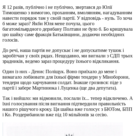
Я 12 разів, публічно і не публічно, звертався до Юлії
Тимошенко з вимогою, проханням, вмолянням, нагадуванням
навести порядок там у своій партії. У відповідь - нуль. То хоча
б може зараз? Якби Юля мене почула, цього
багатомільярдного дерибану Полтави не було б. Бо кришувала
цю шайку саме фракція Батьківщини, додаючи необхідних
голосів.
До речі, наша партія не допускає і не допускатиме тушок і
заробітчан у своїх рядах. Нещодавно, ми вигнали з СДП трьох
зрадників, ведемо зараз процедуру їхнього відкликання.
Один із них - Денис Поліщук. Воно приїхало до мене і
вимагало лобіювати для їхньої фірми тендери у Міноборони,
тендери щодо харчування солдат. Інакше грозився: піде з
партії і забере Мартинюка і Луценка (ще два депутата).
Так і вийшло: ми відмовили, послали їх... тепер відкличемо. А
їхні голосування після вигнання підтвердили правильність
нашого рішучого кроку. Ця шайка вже голосує з БЮТом, БПП
і Ко. Роздерибанили вже під 10 мільйонів за сесію.