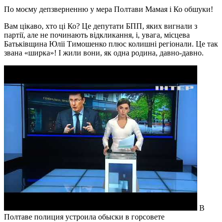
По моєму депзверненню у мера Полтави Мамая і Ко обшуки!
Вам цікаво, хто ці Ко? Це депутати БПП, яких вигнали з
партії, але не починають відкликання, і, увага, місцева
Батьківщина Юліі Тимошенко плюс колишні регіонали. Це так
звана «ширка»! І жили вони, як одна родина, давно-давно.
В
Полтаве полиция устроила обыски в горсовете