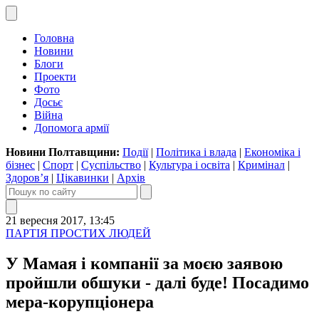
Головна
Новини
Блоги
Проекти
Фото
Досьє
Війна
Допомога армії
Новини Полтавщини:
Події
|
Політика і влада
|
Економіка і
бізнес
|
Спорт
|
Суспільство
|
Культура і освіта
|
Кримінал
|
Здоров’я
|
Цікавинки
|
Архів
21 вересня 2017, 13:45
ПАРТІЯ ПРОСТИХ ЛЮДЕЙ
У Мамая і компанії за моєю заявою
пройшли обшуки - далі буде! Посадимо
мера-корупціонера