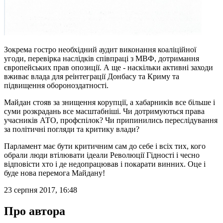
Зокрема гостро необхідний аудит виконання коаліційної
угоди, перевірка наслідків співпраці з МВФ, дотримання
європейських прав опозиції. А ще - наскільки активні заходи
вживає влада для реінтеграції Донбасу та Криму та
підвищення обороноздатності.
Майдан стояв за знищення корупції, а хабарників все більше і
суми розкрадань все масштабніші. Чи дотримуються права
учасників АТО, профспілок? Чи припинились переслідування
за політичні погляди та критику влади?
Парламент має бути критичним сам до себе і всіх тих, кого
обрали люди втілювати ідеали Революції Гідності і чесно
відповісти хто і де недопрацював і покарати винних. Оце і
буде нова перемога Майдану!
23 серпня 2017, 16:48
Про автора