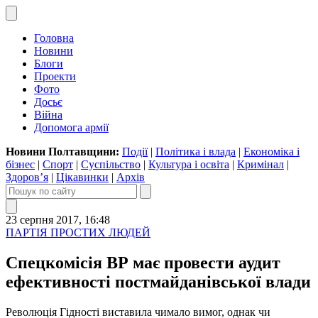
Головна
Новини
Блоги
Проекти
Фото
Досьє
Війна
Допомога армії
Новини Полтавщини:
Події
|
Політика і влада
|
Економіка і
бізнес
|
Спорт
|
Суспільство
|
Культура і освіта
|
Кримінал
|
Здоров’я
|
Цікавинки
|
Архів
23 серпня 2017, 16:48
ПАРТІЯ ПРОСТИХ ЛЮДЕЙ
Спецкомісія ВР має провести аудит
ефективності постмайданівської влади
Революція Гідності виставила чимало вимог, однак чи