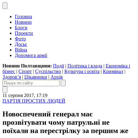
Головна
Новини
Блоги
Проекти
Фото
Досьє
Війна
Допомога армії
Новини Полтавщини:
Події
|
Політика і влада
|
Економіка і
бізнес
|
Спорт
|
Суспільство
|
Культура і освіта
|
Кримінал
|
Здоров’я
|
Цікавинки
|
Архів
11 серпня 2017, 17:19
ПАРТІЯ ПРОСТИХ ЛЮДЕЙ
Новоспечений генерал має
прозвітувати чому патрульні не
поїхали на перестрілку за першим же