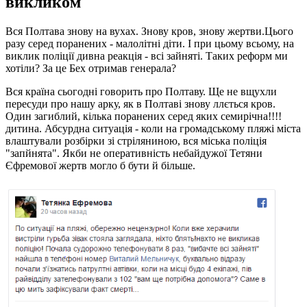
викликом
Вся Полтава знову на вухах. Знову кров, знову жертви.Цього
разу серед поранених - малолітні діти. І при цьому всьому, на
виклик поліції дивна реакція - всі зайняті. Таких реформ ми
хотіли? За це Бех отримав генерала?
Вся країна сьогодні говорить про Полтаву. Ще не вщухли
пересуди про нашу арку, як в Полтаві знову ллється кров.
Один загиблий, кілька поранених серед яких семирічна!!!!
дитина. Абсурдна ситуація - коли на громадському пляжі міста
влаштували розбірки зі стріляниною, вся міська поліція
"запйнята". Якби не оперативність небайдужої Тетяни
Єфремової жертв могло б бути й більше.