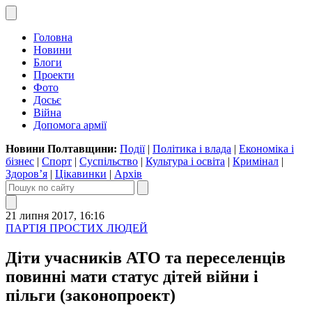
Головна
Новини
Блоги
Проекти
Фото
Досьє
Війна
Допомога армії
Новини Полтавщини:
Події
|
Політика і влада
|
Економіка і
бізнес
|
Спорт
|
Суспільство
|
Культура і освіта
|
Кримінал
|
Здоров’я
|
Цікавинки
|
Архів
21 липня 2017, 16:16
ПАРТІЯ ПРОСТИХ ЛЮДЕЙ
Діти учасників АТО та переселенців
повинні мати статус дітей війни і
пільги (законопроект)