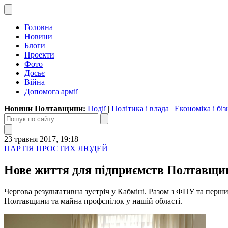
Головна
Новини
Блоги
Проекти
Фото
Досьє
Війна
Допомога армії
Новини Полтавщини:
Події
|
Політика і влада
|
Економіка і біз
23 травня 2017, 19:18
ПАРТІЯ ПРОСТИХ ЛЮДЕЙ
Нове життя для підприємств Полтавщи
Чергова результативна зустріч у Кабміні. Разом з ФПУ та перш
Полтавщини та майна профспілок у нашій області.