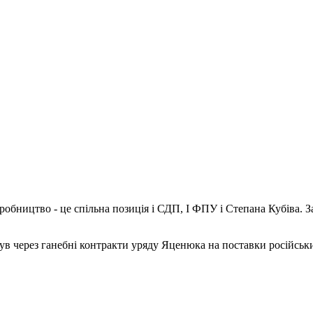
робництво - це спільна позиція і СДП, І ФПУ і Степана Кубіва. 
нув через ганебні контракти уряду Яценюка на поставки російсь