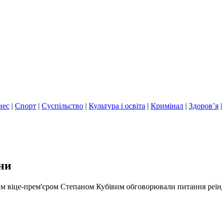
нес
|
Спорт
|
Суспільство
|
Культура і освіта
|
Кримінал
|
Здоров’я
ни
им віце-прем'єром Степаном Кубівим обговорювали питання реінд