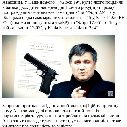
Аваковим. У Пашинського –"Glock 19", кулі з якого поцілили
в батька двох дітей напередодні Нового року( при цьому
постраждалим себе вважає сам стрілок) та "Форт 224", а у
Білецького два самозарядних пістолети - "Sig Sauer Р 226 ЕЕ
Е2" (такими користуються у ФБР) та "Форт 17-05". У Левуса
той же "Форт 17-05", у Юрія Берези -"Форт 224".
Запросив протокол засідання, щоб знати, офіційну причину
чому Аваков має далі створювати елітний полк із
парламентарів та урядовців та заробляти на цьому мільйони.
А також хто ще з депутатів претендує на нагородний пістолет
чи автомат за лояльність до міністра. .