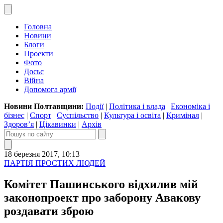
Головна
Новини
Блоги
Проекти
Фото
Досьє
Війна
Допомога армії
Новини Полтавщини:
Події
|
Політика і влада
|
Економіка і
бізнес
|
Спорт
|
Суспільство
|
Культура і освіта
|
Кримінал
|
Здоров’я
|
Цікавинки
|
Архів
18 березня 2017, 10:13
ПАРТІЯ ПРОСТИХ ЛЮДЕЙ
Комітет Пашинського відхилив мій
законопроект про заборону Авакову
роздавати зброю